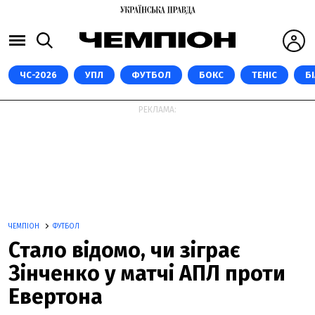
ЧС-2026
УПЛ
ФУТБОЛ
БОКС
ТЕНІС
Б
РЕКЛАМА:
ЧЕМПІОН
ФУТБОЛ
Стало відомо, чи зіграє
Зінченко у матчі АПЛ проти
Евертона