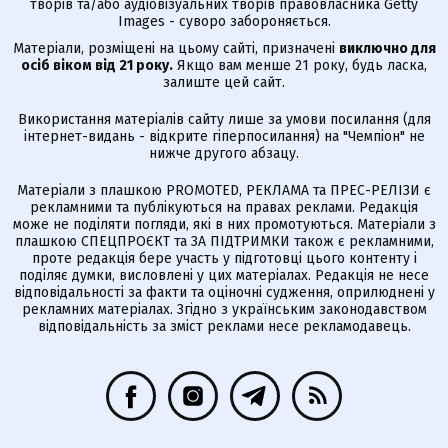
творів та/або аудіовізуальних творів правовласника Getty
Images - суворо забороняється.
Матеріали, розміщені на цьому сайті, призначені
виключно для
осіб віком від 21 року.
Якщо вам менше 21 року, будь ласка,
залиште цей сайт.
Використання матеріалів сайту лише за умови посилання (для
інтернет-видань - відкрите гіперпосилання) на "Чемпіон" не
нижче другого абзацу.
Матеріали з плашкою PROMOTED, РЕКЛАМА та ПРЕС-РЕЛІЗИ є
рекламними та публікуються на правах реклами. Редакція
може не поділяти погляди, які в них промотуються. Матеріали з
плашкою СПЕЦПРОЄКТ та ЗА ПІДТРИМКИ також є рекламними,
проте редакція бере участь у підготовці цього контенту і
поділяє думки, висловлені у цих матеріалах. Редакція не несе
відповідальності за факти та оціночні судження, оприлюднені у
рекламних матеріалах. Згідно з українським законодавством
відповідальність за зміст реклами несе рекламодавець.