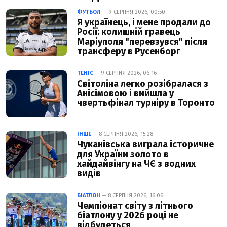
ФУТБОЛ
— 9 СЕРПНЯ 2026, 00:50
Я українець, і мене продали до
Росії: колишній гравець
Маріуполя "перевзувся" після
трансферу в Русенборг
ТЕНІС
— 9 СЕРПНЯ 2026, 06:16
Світоліна легко розібралася з
Анісімовою і вийшла у
чвертьфінал турніру в Торонто
ІНШЕ
— 8 СЕРПНЯ 2026, 15:28
Чуканівська виграла історичне
для України золото в
хайдайвінгу на ЧЄ з водних
видів
БІАТЛОН
— 8 СЕРПНЯ 2026, 16:06
Чемпіонат світу з літнього
біатлону у 2026 році не
відбудеться