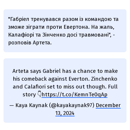
"Габріел тренувався разом із командою та
зможе зіграти проти Евертона. На жаль,
Калафіорі та Зінченко досі травмовані", -
розповів Артета.
Arteta says Gabriel has a chance to make
his comeback against Everton. Zinchenko
and Calafiori set to miss out though. Full
story 👇
https://t.co/KemnTe0qAp
— Kaya Kaynak (@kayakaynak97)
December
13, 2024