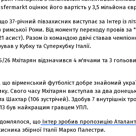
sfermarkt оцінює його вартість у 3,5 мільйона єв
що 37-річний півзахисник виступає за Інтер із літ
 римської Роми. Від моменту переходу провів за "
 21 асист). Разом із командою двічі ставав чемпіоно
ував у Кубку та Суперкубку Італії.
25/26 Мхітарян відзначився 4 м'ячами та 3 гольов
, що вірменський футболіст добре знайомий укра
ку. Свого часу Мхітарян виступав за два донецьк
та Шахтар (106 зустрічей). Здобув 7 внутрішніх тро
/13 був найкращим гравцем УПЛ.
ідомлялося, що
Інтер зробив пропозицію Аталант
исника збірної Італії Марко Палестри.