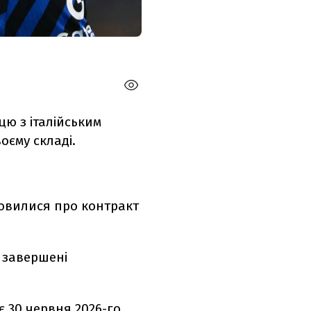
ю з італійським
оєму складі.
мовилися про контракт
 завершені
 30 червня 2026-го.