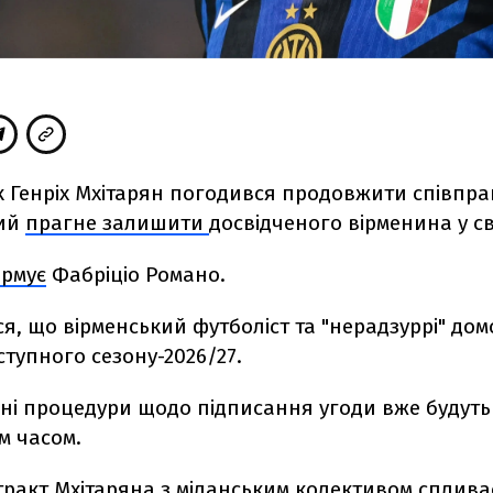
 Генріх Мхітарян погодився продовжити співпрац
кий
прагне залишити
досвідченого вірменина у св
ормує
Фабріціо Романо.
я, що вірменський футболіст та "нерадзуррі" до
ступного сезону-2026/27.
ьні процедури щодо підписання угоди вже будуть
 часом.
ракт Мхітаряна з міланським колективом спливає