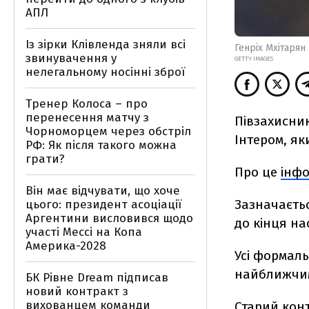
АПЛ
Із зірки Клівленда зняли всі
Генріх Мхітарян
звинувачення у
GETTY IMAGES
нелегальному носінні зброї
Тренер Колоса – про
перенесення матчу з
Півзахисник
Чорноморцем через обстріл
Інтером, я
РФ: Як після такого можна
грати?
Про це
інф
Він має відчувати, що хоче
Зазначаєтьс
цього: президент асоціації
Аргентини висловився щодо
до кінця на
участі Мессі на Копа
Америка-2028
Усі формал
найближчим
БК Рівне Dream підписав
новий контракт з
вихованцем команди
Старий конт