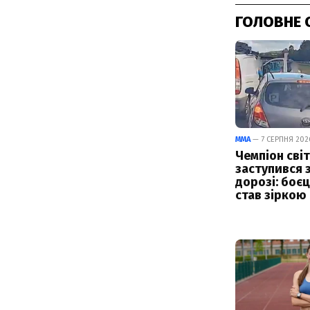
ГОЛОВНЕ 
ММА
— 7 СЕРПНЯ 2026
Чемпіон світ
заступився 
дорозі: боє
став зіркою