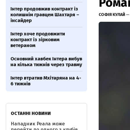
Рома
Інтер продовжив контракт із
колишнім гравцем Шахтаря –
СОФІЯ КУЛАЙ
— 
інсайдер
Інтер хоче продовжити
контракт із зірковим
ветераном
Основний хавбек Інтера вибув
на кілька тижнів через травму
Інтер втратив Мхітаряна на 4-
6 тижнів
ОСТАННІ НОВИНИ
Нападник Реала може
перейти до одного з клубів