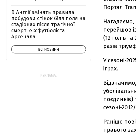
Портал Tran
В Англії змінять правила
побудови стінок біля поля на
Нагадаємо, 
стадіонах після трагічної
перейшов із
смерті ексфутболіста
Арсенала
(12 голів та
разів тріумф
ВСІ НОВИНИ
У сезоні-20
іграх.
РЕКЛАМА:
Відзначимо
уболівальни
поєдинків) 
сезоні-2012
Раніше пов
правого зах