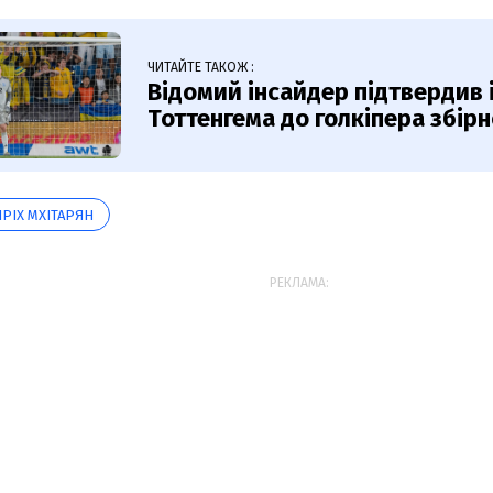
ЧИТАЙТЕ ТАКОЖ :
Відомий інсайдер підтвердив 
Тоттенгема до голкіпера збірн
НРІХ МХІТАРЯН
РЕКЛАМА: