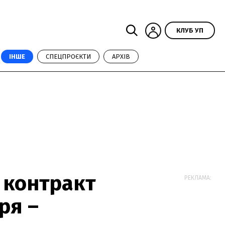
КЛУБ УП
ІНШЕ
СПЕЦПРОЄКТИ
АРХІВ
 контракт
РЕКЛАМА:
ря –