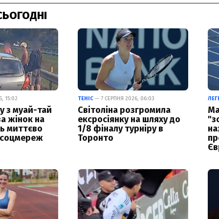
СЬОГОДНІ
, 15:02
ТЕНІС
— 7 СЕРПНЯ 2026, 06:03
ЛЕГ
у з муай-тай
Світоліна розгромила
Ма
за жінок на
ексросіянку на шляху до
"з
ць миттєво
1/8 фіналу турніру в
на
 соцмереж
Торонто
пр
Єв