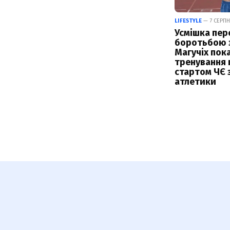
LIFESTYLE
— 7 СЕРПН
Усмішка пер
боротьбою з
Магучіх пок
тренування 
стартом ЧЄ з
атлетики