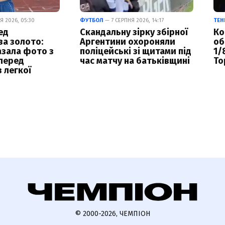
Я 2026, 05:30
ФУТБОЛ
— 7 СЕРПНЯ 2026, 14:17
ТЕН
ед
Скандальну зірку збірної
Ко
а золото:
Аргентини охороняли
об
азала фото з
поліцейські зі щитами під
1/
перед
час матчу на батьківщині
То
 легкої
© 2000-2026, ЧЕМПІОН