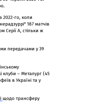
ро.
а 2022-го, коли
нерадзуррі" 187 матчів
м Серії А, стільки ж
ими передачами у 39
їнському
і клуби – Металург (45
феїв в Україні та у
і
щодо трансферу