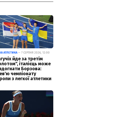
КА АТЛЕТИКА
— 7 СЕРПНЯ 2026, 12:00
гучіх йде за третім
олотом", італієць може
здогнати Борзова:
ев'ю чемпіонату
ропи з легкої атлетики