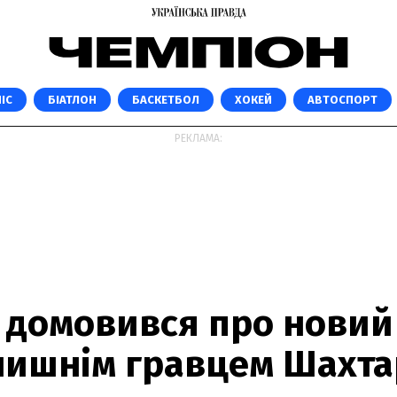
ІС
БІАТЛОН
БАСКЕТБОЛ
ХОКЕЙ
АВТОСПОРТ
РЕКЛАМА:
р домовився про новий
олишнім гравцем Шахта