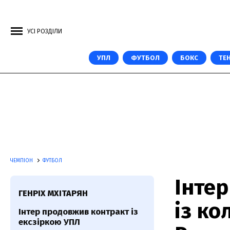
УСІ РОЗДІЛИ
УПЛ
ФУТБОЛ
БОКС
ТЕН
ЧЕМПІОН
ФУТБОЛ
Інте
ГЕНРІХ МХІТАРЯН
із к
Інтер продовжив контракт із
ексзіркою УПЛ