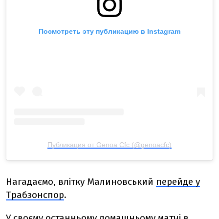
Посмотреть эту публикацию в Instagram
Публикация от Genoa Cfc (@genoacfc)
Нагадаємо, влітку Малиновський
перейде у
Трабзонспор
.
У своєму останньому домашньому матчі в