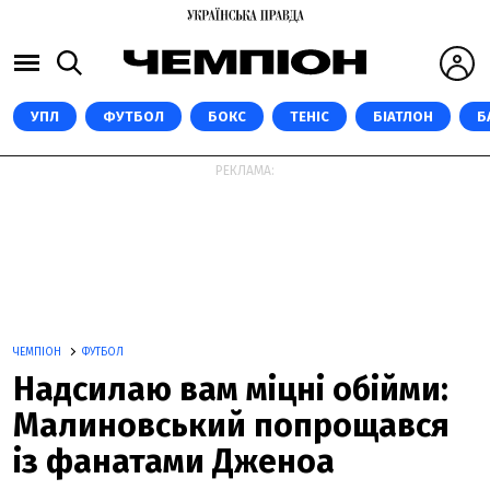
УПЛ
ФУТБОЛ
БОКС
ТЕНІС
БІАТЛОН
Б
РЕКЛАМА:
ЧЕМПІОН
ФУТБОЛ
Надсилаю вам міцні обійми:
Малиновський попрощався
із фанатами Дженоа