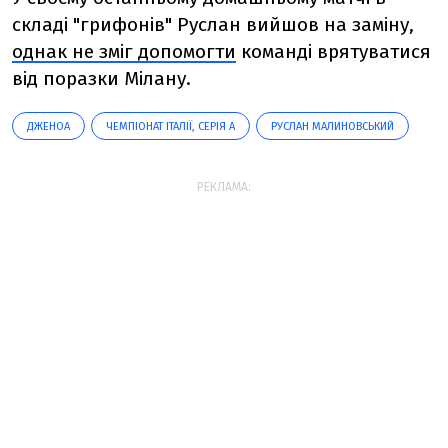
складі "грифонів" Руслан вийшов на заміну,
однак не зміг допомогти
команді врятуватися
від поразки Мілану.
ДЖЕНОА
ЧЕМПІОНАТ ІТАЛІЇ, СЕРІЯ А
РУСЛАН МАЛИНОВСЬКИЙ
РЕКЛАМА: