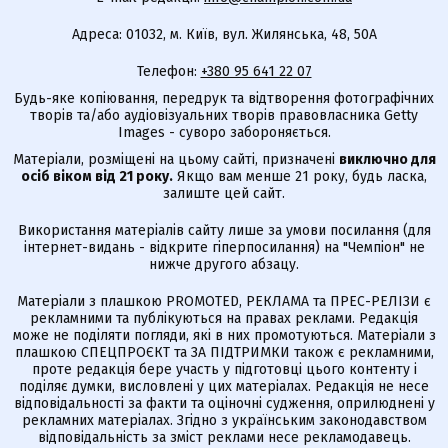
Адреса: 01032, м. Київ, вул. Жилянська, 48, 50А
Телефон:
+380 95 641 22 07
Будь-яке копіювання, передрук та відтворення фотографічних
творів та/або аудіовізуальних творів правовласника Getty
Images - суворо забороняється.
Матеріали, розміщені на цьому сайті, призначені
виключно для
осіб віком від 21 року.
Якщо вам менше 21 року, будь ласка,
залиште цей сайт.
Використання матеріалів сайту лише за умови посилання (для
інтернет-видань - відкрите гіперпосилання) на "Чемпіон" не
нижче другого абзацу.
Матеріали з плашкою PROMOTED, РЕКЛАМА та ПРЕС-РЕЛІЗИ є
рекламними та публікуються на правах реклами. Редакція
може не поділяти погляди, які в них промотуються. Матеріали з
плашкою СПЕЦПРОЄКТ та ЗА ПІДТРИМКИ також є рекламними,
проте редакція бере участь у підготовці цього контенту і
поділяє думки, висловлені у цих матеріалах. Редакція не несе
відповідальності за факти та оціночні судження, оприлюднені у
рекламних матеріалах. Згідно з українським законодавством
відповідальність за зміст реклами несе рекламодавець.