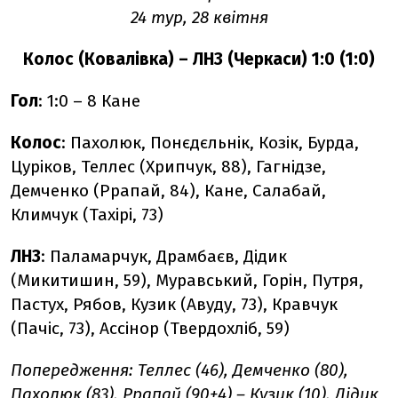
24 тур, 28 квітня
Колос (Ковалівка) – ЛНЗ (Черкаси) 1:0 (1:0)
Гол
: 1:0 – 8 Кане
Колос
: Пахолюк, Понєдєльнік, Козік, Бурда,
Цуріков, Теллес (Хрипчук, 88), Гагнідзе,
Демченко (Ррапай, 84), Кане, Салабай,
Климчук (Тахірі, 73)
ЛНЗ
: Паламарчук, Драмбаєв, Дідик
(Микитишин, 59), Муравський, Горін, Путря,
Пастух, Рябов, Кузик (Авуду, 73), Кравчук
(Пачіс, 73), Ассінор (Твердохліб, 59)
Попередження: Теллес (46), Демченко (80),
Пахолюк (83), Ррапай (90+4) – Кузик (10), Дідик