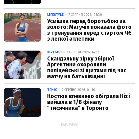
LIFESTYLE
— 7 СЕРПНЯ 2026, 05:30
Усмішка перед боротьбою за
золото: Магучіх показала фото
з тренування перед стартом ЧЄ
з легкої атлетики
ФУТБОЛ
— 7 СЕРПНЯ 2026, 14:17
Скандальну зірку збірної
Аргентини охороняли
поліцейські зі щитами під час
матчу на батьківщині
ТЕНІС
— 7 СЕРПНЯ 2026, 01:10
Костюк впевнено обіграла Кіз і
вийшла в 1/8 фіналу
"тисячника" в Торонто
РЕКЛАМА: