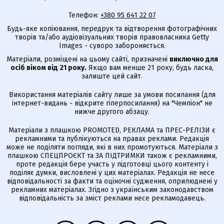
Телефон:
+380 95 641 22 07
Будь-яке копіювання, передрук та відтворення фотографічних
творів та/або аудіовізуальних творів правовласника Getty
Images - суворо забороняється.
Матеріали, розміщені на цьому сайті, призначені
виключно для
осіб віком від 21 року.
Якщо вам менше 21 року, будь ласка,
залиште цей сайт.
Використання матеріалів сайту лише за умови посилання (для
інтернет-видань - відкрите гіперпосилання) на "Чемпіон" не
нижче другого абзацу.
Матеріали з плашкою PROMOTED, РЕКЛАМА та ПРЕС-РЕЛІЗИ є
рекламними та публікуються на правах реклами. Редакція
може не поділяти погляди, які в них промотуються. Матеріали з
плашкою СПЕЦПРОЄКТ та ЗА ПІДТРИМКИ також є рекламними,
проте редакція бере участь у підготовці цього контенту і
поділяє думки, висловлені у цих матеріалах. Редакція не несе
відповідальності за факти та оціночні судження, оприлюднені у
рекламних матеріалах. Згідно з українським законодавством
відповідальність за зміст реклами несе рекламодавець.