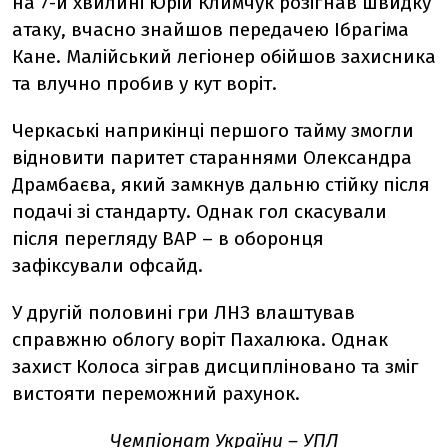
на 7-й хвилині Юрій Климчук розігнав швидку
атаку, вчасно знайшов передачею Ібрагіма
Кане. Малійський легіонер обійшов захисника
та влучно пробив у кут воріт.
Черкаські наприкінці першого тайму змогли
відновити паритет стараннями Олександра
Драмбаєва, який замкнув дальню стійку після
подачі зі стандарту. Однак гол скасували
після перегляду ВАР – в оборонця
зафіксували офсайд.
У другій половині гри ЛНЗ влаштував
справжню облогу воріт Пахалюка. Однак
захист Колоса зіграв дисципліновано та зміг
вистояти переможний рахунок.
Чемпіонат України – УПЛ