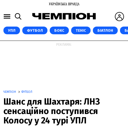
УПЛ
ФУТБОЛ
БОКС
ТЕНІС
БІАТЛОН
Б
РЕКЛАМА:
ЧЕМПІОН
ФУТБОЛ
Шанс для Шахтаря: ЛНЗ
сенсаційно поступився
Колосу у 24 турі УПЛ