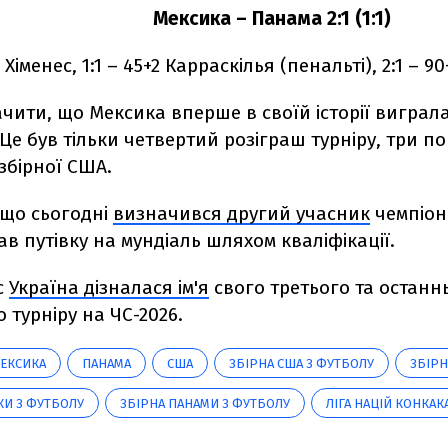
Мексика – Панама 2:1 (1:1)
 8 Хіменес, 1:1 – 45+2 Карраскілья (пенальті), 2:1 – 9
чити, що Мексика вперше в своїй історії виграла
е був тільки четвертий розіграш турніру, три 
збірної США.
 що сьогодні
визначився другий учасник
чемпіона
в путівку на мундіаль шляхом кваліфікації.
с
Україна дізналася ім'я
свого третього та останн
о турніру на ЧС-2026.
ЕКСИКА
ПАНАМА
США
ЗБІРНА США З ФУТБОЛУ
ЗБІРН
КИ З ФУТБОЛУ
ЗБІРНА ПАНАМИ З ФУТБОЛУ
ЛІГА НАЦІЙ КОНКАК