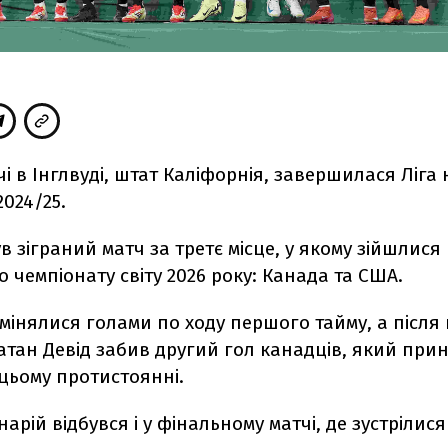
і в Інглвуді, штат Каліфорнія, завершилася Ліга 
024/25.
в зіграний матч за третє місце, у якому зійшлися
 чемпіонату світу 2026 року: Канада та США.
мінялися голами по ходу першого тайму, а післ
тан Девід забив другий гол канадців, який прині
цьому протистоянні.
арій відбувся і у фінальному матчі, де зустрілис