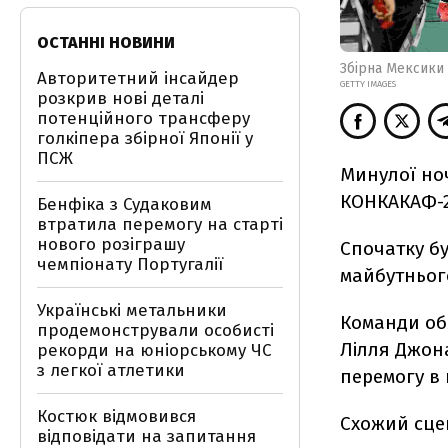
ОСТАННІ НОВИНИ
Збірна Мексики
Авторитетний інсайдер
GETTY IMAGES
розкрив нові деталі
потенційного трансферу
голкіпера збірної Японії у
ПСЖ
Минулої ноч
КОНКАКАФ-2
Бенфіка з Судаковим
втратила перемогу на старті
нового розіграшу
Спочатку бу
чемпіонату Португалії
майбутнього
Українські метальники
Команди об
продемонстрували особисті
Лілля Джона
рекорди на юніорському ЧС
з легкої атлетики
перемогу в 
Костюк відмовився
Схожий сцен
відповідати на запитання