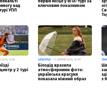
 пенальті
перше місце у WTA-турі за
зр
емогу над
ключовим показником
ог
турі УПЛ
Св
То
 2026, 17:28
LIFESTYLE
— 9 СЕРПНЯ 2026, 10:49
ТЕН
иїзді
Білодід вразила
Шв
центр у 2 турі
атмосферними фото:
за
українська красуня
зд
показала ніжний образ
з 