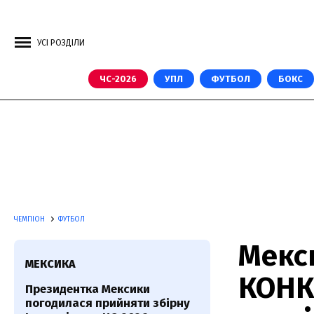
УСІ РОЗДІЛИ
ЧС-2026
УПЛ
ФУТБОЛ
БОКС
ЧЕМПІОН
ФУТБОЛ
Мекс
МЕКСИКА
КОНК
Президентка Мексики
погодилася прийняти збірну