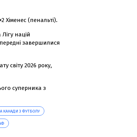
0+2 Хіменес (пенальті).
 Лігу націй
попередні завершилися
ту світу 2026 року,
ього суперника з
А КАНАДИ З ФУТБОЛУ
АФ