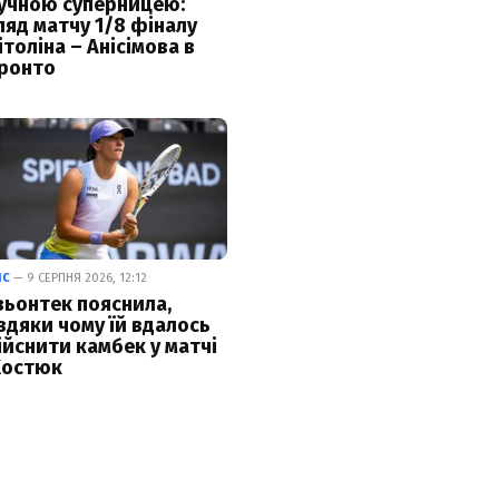
учною суперницею:
ляд матчу 1/8 фіналу
ітоліна – Анісімова в
ронто
ІС
— 9 СЕРПНЯ 2026, 12:12
ьонтек пояснила,
вдяки чому їй вдалось
ійснити камбек у матчі
Костюк