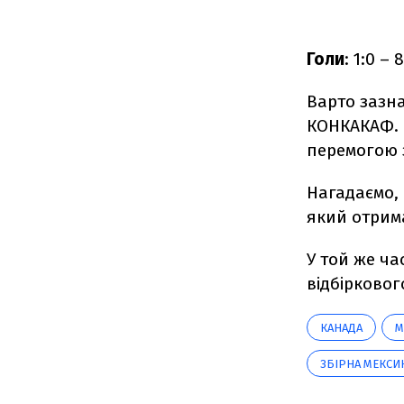
Голи
: 1:0 –
Варто зазна
КОНКАКАФ. Ц
перемогою 
Нагадаємо,
який отрима
У той же ча
відбірковог
КАНАДА
М
ЗБІРНА МЕКСИ