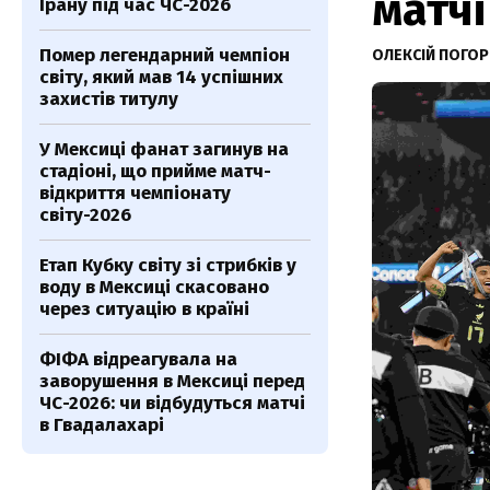
матчі
Ірану під час ЧС-2026
Помер легендарний чемпіон
ОЛЕКСІЙ ПОГО
світу, який мав 14 успішних
захистів титулу
У Мексиці фанат загинув на
стадіоні, що прийме матч-
відкриття чемпіонату
світу-2026
Етап Кубку світу зі стрибків у
воду в Мексиці скасовано
через ситуацію в країні
ФІФА відреагувала на
заворушення в Мексиці перед
ЧС-2026: чи відбудуться матчі
в Гвадалахарі