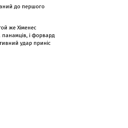
оданий до першого
ой же Хіменес
 панамців, і форвард
ативний удар приніс