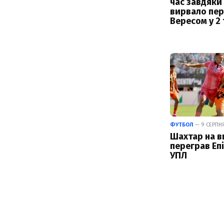
час завдяки
вирвало пер
Вересом у 2 
ФУТБОЛ
— 9 СЕРПНЯ
Шахтар на в
переграв Епі
УПЛ