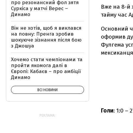
про резонансний фол зятя
Вже на 8-й 
Суркіса у матчі Верес –
Динамо
тайму час А
Він не хотів, щоб я виклався
Основний ч
на повну: Пренга зробив
оформив дуб
шокуюче зізнання після бою
Фулгема усп
з Джошуа
мексиканця
Хочемо стати чемпіонами та
пройти якомога далі в
Європі: Кабаєв – про амбіції
Динамо
ВСІ НОВИНИ
Голи
: 1:0 – 
РЕКЛАМА: