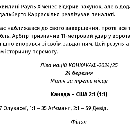
хвилині Рауль Хіменес відкрив рахунок, але в д
дальберто Карраскілья реалізував пенальті.
ас наближався до свого завершення, проте все т
ль. Арбітр призначив 11-метровий удар у ворота
ішно впорався зі своїм завданням. Цей результ
м історичну перемогу.
Ліга націй КОНКАКАФ-2024/25
24 березня
Матч за третє місце
Канада – США 2:1 (1:1)
27 Олувасеї, 1:1 – 35 Аг'єманг, 2:1 – 59 Девід.
Фінал