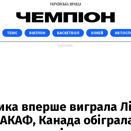
ТЕНІС
БІАТЛОН
БАСКЕТБОЛ
ХОКЕЙ
АВТОСП
РЕКЛАМА:
ика вперше виграла Лі
АКАФ, Канада обіграл