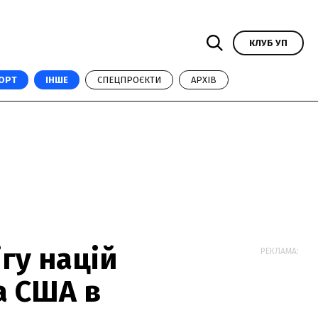
КЛУБ УП
ОРТ
ІНШЕ
СПЕЦПРОЄКТИ
АРХІВ
гу націй
РЕКЛАМА:
а США в