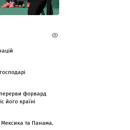
націй
 господарі
я перерви форвард
с його країні
я Мексика та Панама.