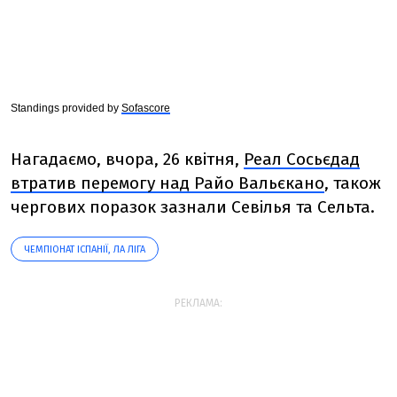
Standings provided by
Sofascore
Нагадаємо, вчора, 26 квітня,
Реал Сосьєдад
втратив перемогу над Райо Вальєкано
, також
чергових поразок зазнали Севілья та Сельта.
ЧЕМПІОНАТ ІСПАНІЇ, ЛА ЛІГА
РЕКЛАМА: