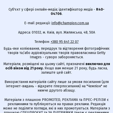
Суб'єкт у сфері онлайн-медіа; ідентифікатор медіа -
R40-
04706
.
E-mail редакції:
info@champion.com.ua
Адреса: 01032, м. Київ, вул. Жилянська, 48, 50А
Телефон:
+380 95 641 22 07
Будь-яке копіювання, передрук та відтворення фотографічних
творів та/або аудіовізуальних творів правовласника Getty
Images - суворо забороняється.
Матеріали, розміщені на цьому сайті, призначені
виключно для
осіб віком від 21 року.
Якщо вам менше 21 року, будь ласка,
залиште цей сайт.
Використання матеріалів сайту лише за умови посилання (для
інтернет-видань - відкрите гіперпосилання) на "Чемпіон" не
нижче другого абзацу.
Матеріали з плашкою PROMOTED, РЕКЛАМА та ПРЕС-РЕЛІЗИ є
рекламними та публікуються на правах реклами. Редакція
може не поділяти погляди, які в них промотуються. Матеріали з
плашкою СПЕЦПРОЄКТ та ЗА ПІДТРИМКИ також є рекламними,