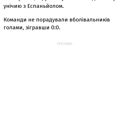
унічию з Еспаньйолом.
Команди не порадували вболівальників
голами, зігравши 0:0.
РЕКЛАМА: