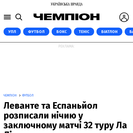
УПЛ
ФУТБОЛ
БОКС
ТЕНІС
БІАТЛОН
Б
РЕКЛАМА:
ЧЕМПІОН
ФУТБОЛ
Леванте та Еспаньйол
розписали нічию у
заключному матчі 32 туру Ла