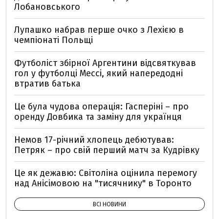
Лобановського
Лупашко набрав перше очко з Лехією в
чемпіонаті Польщі
Футболіст збірної Аргентини відсвяткував
гол у футболці Мессі, який напередодні
втратив батька
Це була чудова операція: Гасперіні – про
оренду Довбика та заміну для українця
Немов 17-річний хлопець дебютував:
Петряк – про свій перший матч за Кудрівку
Це як дежавю: Світоліна оцінила перемогу
над Анісімовою на "тисячнику" в Торонто
ВСІ НОВИНИ