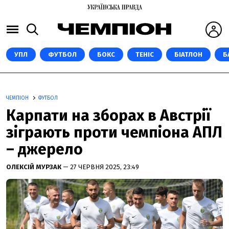
УПЛ
ФУТБОЛ
БОКС
ТЕНІС
БІАТЛОН
Б
ЧЕМПІОН
ФУТБОЛ
Карпати на зборах в Австрії
зіграють проти чемпіона АПЛ
– джерело
ОЛЕКСІЙ МУРЗАК
— 27 ЧЕРВНЯ 2025, 23:49