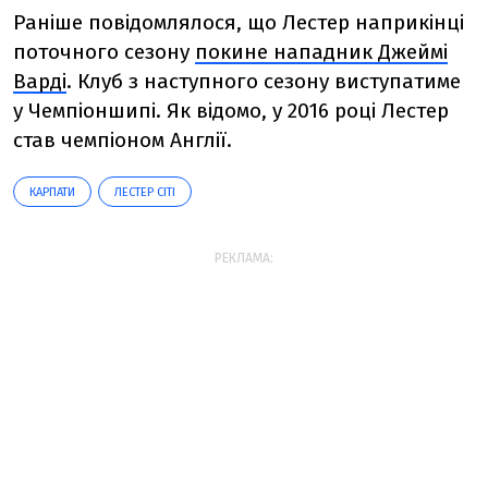
Раніше повідомлялося, що Лестер
наприкінці
поточного сезону
покине нападник Джеймі
Варді
. Клуб з наступного сезону виступатиме
у Чемпіоншипі.
Як відомо, у 2016 році Лестер
став чемпіоном Англії.
КАРПАТИ
ЛЕСТЕР СІТІ
РЕКЛАМА: