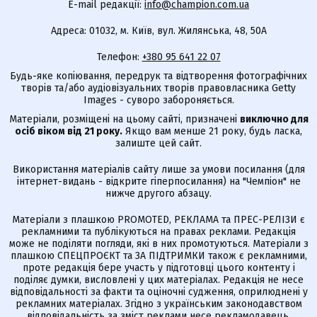
E-mail редакції:
info@champion.com.ua
Адреса: 01032, м. Київ, вул. Жилянська, 48, 50А
Телефон:
+380 95 641 22 07
Будь-яке копіювання, передрук та відтворення фотографічних
творів та/або аудіовізуальних творів правовласника Getty
Images - суворо забороняється.
Матеріали, розміщені на цьому сайті, призначені
виключно для
осіб віком від 21 року.
Якщо вам менше 21 року, будь ласка,
залиште цей сайт.
Використання матеріалів сайту лише за умови посилання (для
інтернет-видань - відкрите гіперпосилання) на "Чемпіон" не
нижче другого абзацу.
Матеріали з плашкою PROMOTED, РЕКЛАМА та ПРЕС-РЕЛІЗИ є
рекламними та публікуються на правах реклами. Редакція
може не поділяти погляди, які в них промотуються. Матеріали з
плашкою СПЕЦПРОЄКТ та ЗА ПІДТРИМКИ також є рекламними,
проте редакція бере участь у підготовці цього контенту і
поділяє думки, висловлені у цих матеріалах. Редакція не несе
відповідальності за факти та оціночні судження, оприлюднені у
рекламних матеріалах. Згідно з українським законодавством
відповідальність за зміст реклами несе рекламодавець.