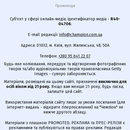
Промокоди
Суб'єкт у сфері онлайн-медіа; ідентифікатор медіа -
R40-
04706
.
E-mail редакції:
info@champion.com.ua
Адреса: 01032, м. Київ, вул. Жилянська, 48, 50А
Телефон:
+380 95 641 22 07
Будь-яке копіювання, передрук та відтворення фотографічних
творів та/або аудіовізуальних творів правовласника Getty
Images - суворо забороняється.
Матеріали, розміщені на цьому сайті, призначені
виключно для
осіб віком від 21 року.
Якщо вам менше 21 року, будь ласка,
залиште цей сайт.
Використання матеріалів сайту лише за умови посилання (для
інтернет-видань - відкрите гіперпосилання) на "Чемпіон" не
нижче другого абзацу.
Матеріали з плашкою PROMOTED, РЕКЛАМА та ПРЕС-РЕЛІЗИ є
рекламними та публікуються на правах реклами. Редакція