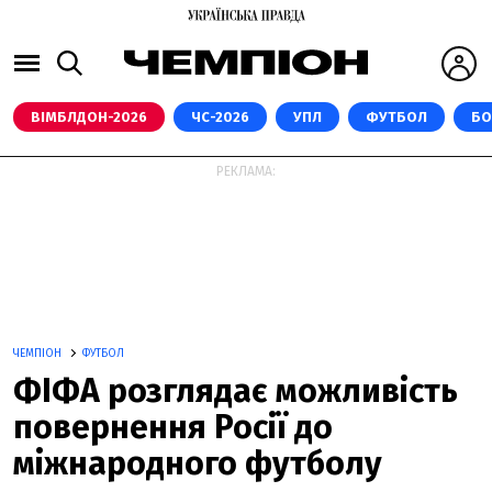
ВІМБЛДОН-2026
ЧС-2026
УПЛ
ФУТБОЛ
БО
РЕКЛАМА:
ЧЕМПІОН
ФУТБОЛ
ФІФА розглядає можливість
повернення Росії до
міжнародного футболу