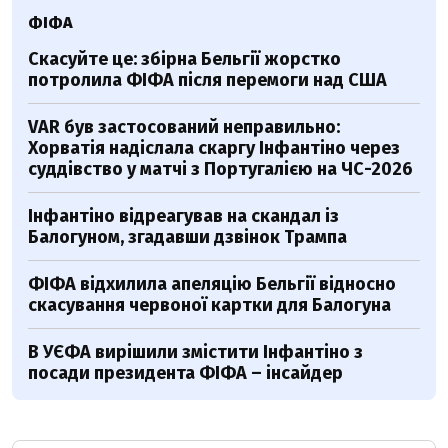
ФІФА
Скасуйте це: збірна Бельгії жорстко
потролила ФІФА після перемоги над США
VAR був застосований неправильно:
Хорватія надіслала скаргу Інфантіно через
суддівство у матчі з Португалією на ЧС-2026
Інфантіно відреагував на скандал із
Балогуном, згадавши дзвінок Трампа
ФІФА відхилила апеляцію Бельгії відносно
скасування червоної картки для Балогуна
В УЄФА вирішили змістити Інфантіно з
посади президента ФІФА – інсайдер