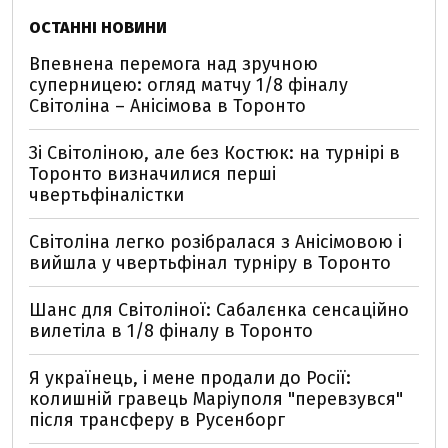
ОСТАННІ НОВИНИ
Впевнена перемога над зручною
суперницею: огляд матчу 1/8 фіналу
Світоліна – Анісімова в Торонто
Зі Світоліною, але без Костюк: на турнірі в
Торонто визначилися перші
чвертьфіналістки
Світоліна легко розібралася з Анісімовою і
вийшла у чвертьфінал турніру в Торонто
Шанс для Світоліної: Сабалєнка сенсаційно
вилетіла в 1/8 фіналу в Торонто
Я українець, і мене продали до Росії:
колишній гравець Маріуполя "перевзувся"
після трансферу в Русенборг