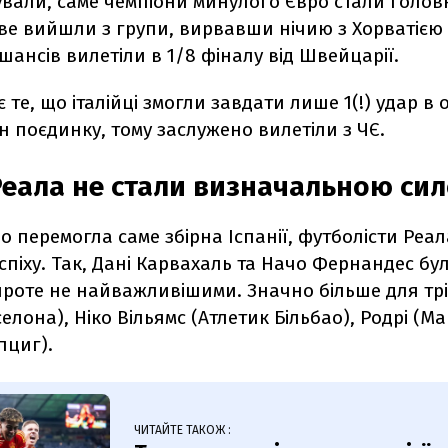
кували, саме чемпіони минулого Євро стали голо
две вийшли з групи, вирвавши нічию з Хорватією
з шансів вилетіли в 1/8 фіналу від Швейцарії.
 те, що італійці змогли завдати лише 1(!) удар в 
н поєдинку, тому заслужено вилетіли з ЧЄ.
Реала не стали визначальною сил
о перемогла саме збірна Іспанії, футболісти Реа
спіху. Так, Дані Карвахаль та Начо Фернандес б
проте не найважливішими. Значно більше для тр
елона), Ніко Вільямс (Атлетик Більбао), Родрі (Ман
пциг).
ЧИТАЙТЕ ТАКОЖ :