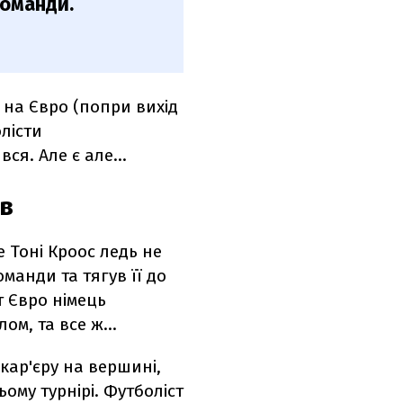
команди.
 на Євро (попри вихід
лісти
я. Але є але...
ів
е Тоні Кроос ледь не
оманди та тягув її до
т Євро німець
ом, та все ж...
кар'єру на вершині,
му турнірі. Футболіст