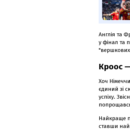
Англія та Ф
у фінал та 
"вершкових"
Кроос —
Хоч Німеччи
єдиний зі с
успіху. Зві
попрощався 
Найкраще п
ставши найк