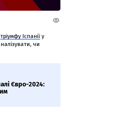
я
тріумфу Іспанії
у
аналізувати, чи
налі Євро-2024:
ним