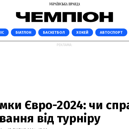
ІС
БІАТЛОН
БАСКЕТБОЛ
ХОКЕЙ
АВТОСПОРТ
РЕКЛАМА:
умки Євро-2024: чи сп
вання від турніру