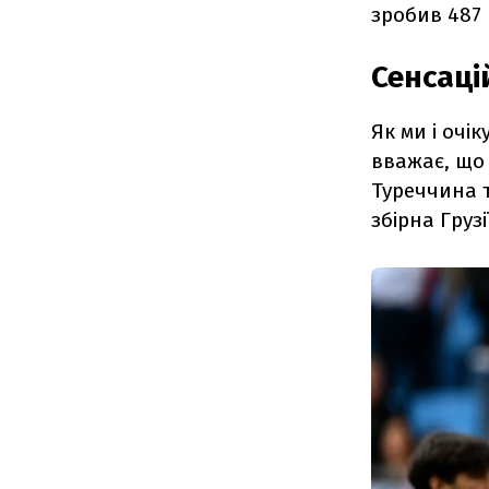
зробив 487 
Сенсаці
Як ми і очі
вважає, що 
Туреччина 
збірна Грузі