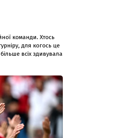
йної команди. Хтось
урніру, для когось це
більше всіх здивувала