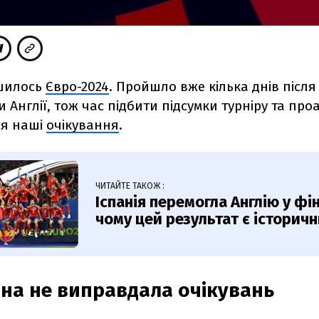
ршилось
Євро-2024
. Пройшло вже кілька днів післ
и Англії, тож час підбити підсумки турніру та про
ся наші
очікування
.
ЧИТАЙТЕ ТАКОЖ :
Іспанія перемогла Англію у фі
чому цей результат є історич
на не виправдала очікувань