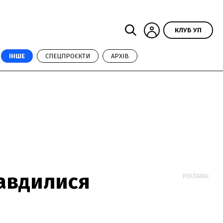
КЛУБ УП
ІНШЕ
СПЕЦПРОЄКТИ
АРХІВ
равдилися
РЕКЛАМА: