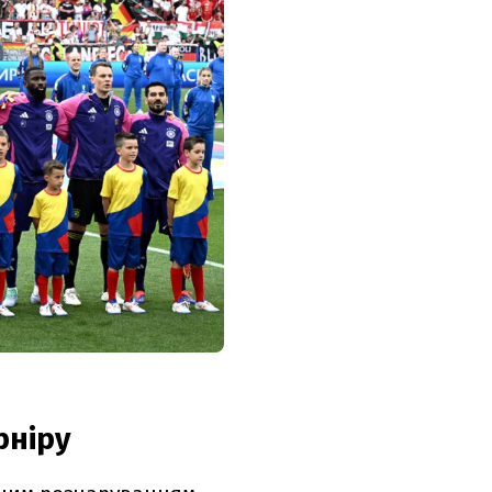
рніру