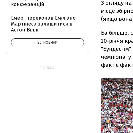
З огляду на
конференцій
місце збірн
Емері переконав Еміліано
(якщо вона
Мартінеса залишитися в
Астон Віллі
Ба більше, 
20-річчя кр
ВСІ НОВИНИ
"Бундестім"
чемпіонату 
факт є факт
РЕКЛАМА: