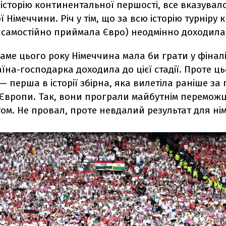
 історію континентальної першості, все вказувал
ої Німеччини. Річ у тім, що за всю історію турніру
 самостійно приймала Євро) неодмінно доходила 
саме цього року Німеччина мала би грати у фіналі
аїна-господарка доходила до цієї стадії. Проте ць
 — перша в історії збірна, яка вилетіла раніше з
Європи. Так, вони програли майбутнім переможц
ом. Не провал, проте невдалий результат для нім