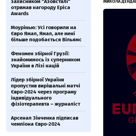
захисником "Азовсталі"
МИКОЛА ДЕНДА
отримав нагороду Epica
Awards
Моурінью: Усі говорили на
Євро Ямал, Ямал, але мені
більше подобається Вільямс
Феномен збірної Грузії:
знайомимось із суперником
України в Лізі націй
Лідер збірної України
пропустив вирішальні матчі
Євро-2024 через програму
індивідуального
фізіотерапевта – журналіст
Арсенал Зінченка підписав
чемпіона Євро-2024