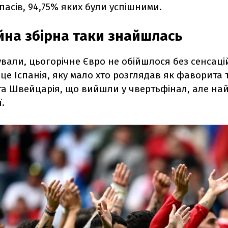
пасів, 94,75% яких були успішними.
йна збірна таки знайшлась
кували, цьогорічне Євро не обійшлося без сенсаці
це Іспанія, яку мало хто розглядав як фаворита т
та Швейцарія, що вийшли у чвертьфінал, але най
ї.