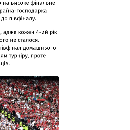
о на високе фінальне
 країна-господарка
до півфіналу.
, адже кожен 4-ий рік
ого не сталося.
а півфінал домашнього
ям турніру, проте
ців.