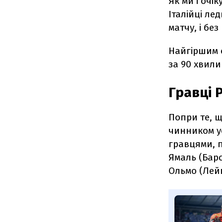
Як ми і очі
Італійці ле
матчу, і бе
Найгіршим є
за 90 хвили
Гравці 
Попри те, щ
чинником у
гравцями, 
Ямаль (Барс
Ольмо (Лей