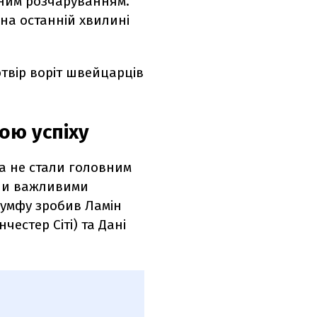
вним розчаруванням.
 на останній хвилині
отвір воріт швейцарців
ою успіху
ла не стали головним
ули важливими
іумфу зробив Ламін
честер Сіті) та Дані