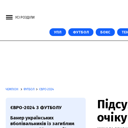
УСІ РОЗДІЛИ
УПЛ
ФУТБОЛ
БОКС
ТЕН
ЧЕМПІОН
ФУТБОЛ
ЄВРО-2024
Підс
ЄВРО-2024 З ФУТБОЛУ
очіку
Банер українських
вболівальників із загиблим