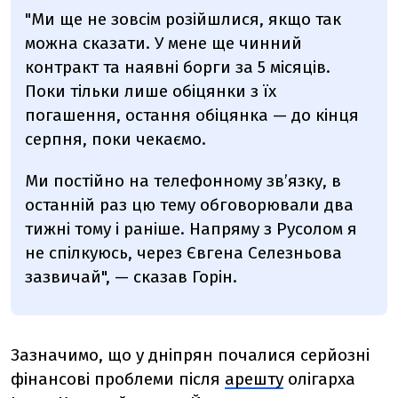
"Ми ще не зовсім розійшлися, якщо так
можна сказати. У мене ще чинний
контракт та наявні борги за 5 місяців.
Поки тільки лише обіцянки з їх
погашення, остання обіцянка
—
до кінця
серпня, поки чекаємо.
Ми постійно на телефонному зв’язку, в
останній раз цю тему обговорювали два
тижні тому і раніше. Напряму з Русолом я
не спілкуюсь, через Євгена Селезньова
зазвичай",
—
сказав Горін.
Зазначимо, що у дніпрян почалися серйозні
фінансові проблеми після
арешту
олігарха