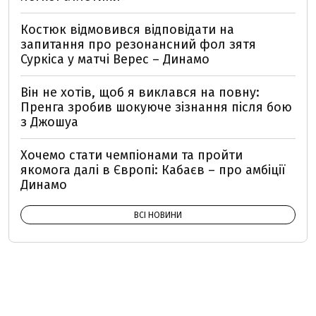
Костюк відмовився відповідати на
запитання про резонансний фол зятя
Суркіса у матчі Верес – Динамо
Він не хотів, щоб я виклався на повну:
Пренга зробив шокуюче зізнання після бою
з Джошуа
Хочемо стати чемпіонами та пройти
якомога далі в Європі: Кабаєв – про амбіції
Динамо
ВСІ НОВИНИ