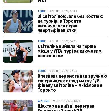
УПЛ
ТЕНІС
— 9 СЕРПНЯ 2026, 06:49
Зі Світоліною, але без Костюк:
на турнірі в Торонто
визначилися перші
чвертьфіналістки
ТЕНІС
— 9 СЕРПНЯ 2026, 14:29
Світоліна вийшла на перше
місце у WTA-турі за ключовим
показником
ТЕНІС
— 9 СЕРПНЯ 2026, 07:00
Впевнена перемога над зручною
суперницею: огляд матчу 1/8
фіналу Світоліна – Анісімова в
Торонто
ФУТБОЛ
— 9 СЕРПНЯ 2026, 17:28
Шахтар на виїзді переграв
Епіцентр у 2 турі УПЛ