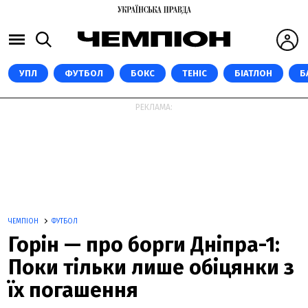
УПЛ
ФУТБОЛ
БОКС
ТЕНІС
БІАТЛОН
Б
РЕКЛАМА:
ЧЕМПІОН
ФУТБОЛ
Горін — про борги Дніпра-1:
Поки тільки лише обіцянки з
їх погашення