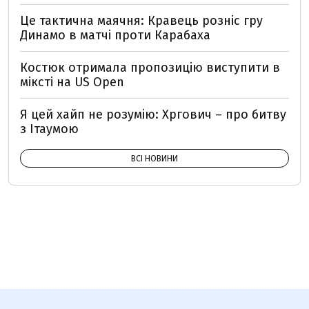
Це тактична маячня: Кравець розніс гру
Динамо в матчі проти Карабаха
Костюк отримала пропозицію виступити в
міксті на US Open
Я цей хайп не розумію: Хргович – про битву
з Ітаумою
ВСІ НОВИНИ