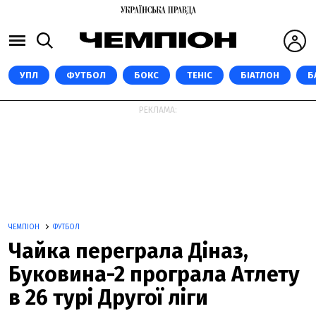
УПЛ
ФУТБОЛ
БОКС
ТЕНІС
БІАТЛОН
Б
РЕКЛАМА:
ЧЕМПІОН
ФУТБОЛ
Чайка переграла Діназ,
Буковина-2 програла Атлету
в 26 турі Другої ліги