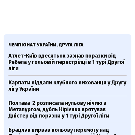
ЧЕМПІОНАТ УКРАЇНИ, ДРУГА ЛІГА
Атлет-Київ вдесятьох зазнав поразки від
Ребела у гольовій перестрілці в 1 турі Другої
ліги
Карпати віддали клубного вихованця у Другу
лігу України
Полтава-2 розписала нульову нічию з
Металургом, дубль Кірієнка врятував
Дністер від поразки у 1 турі Другої ліги
Брацлав вирвав вольову перемогу над