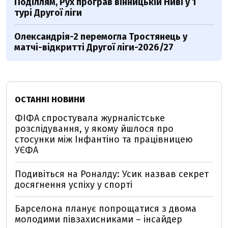
Поділлям, Рух програв вінницькій Ниві у 1
турі Другої ліги
Олександрія-2 перемогла Тростянець у
матчі-відкритті Другої ліги-2026/27
ОСТАННІ НОВИНИ
ФІФА спростувала журналістське
розслідування, у якому йшлося про
стосунки між Інфантіно та працівницею
УЄФА
Подивіться на Роналду: Усик назвав секрет
досягнення успіху у спорті
Барселона планує попрощатися з двома
молодими півзахисниками – інсайдер