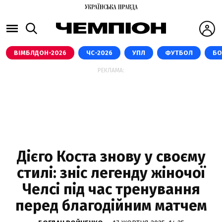
ВІМБЛДОН-2026
ЧС-2026
УПЛ
ФУТБОЛ
БО
РЕКЛАМА:
Дієго Коста знову у своєму
стилі: зніс легенду жіночої
Челсі під час тренування
перед благодійним матчем