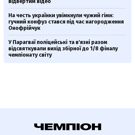
відвертим відео
На честь українки увімкнули чужий гімн:
гучний конфуз стався під час нагородження
Онофрійчук
У Парагваї поліцейські та в'язні разом
відсвяткували вихід збірної до 1/8 фіналу
чемпіонату світу