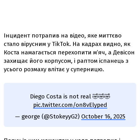
Інцидент потрапив на відео, яке миттєво
стало вірусним у TikTok. На кадрах видно, як
Коста намагається перехопити м’яч, а Девісон
захищає його корпусом, і раптом іспанець з
усього розмаху влітає у суперницю.
Diego Costa is not real 🤣🤣🤣
pic.twitter.com/on8vElyped
— george (@StokeyyG2)
October 16, 2025