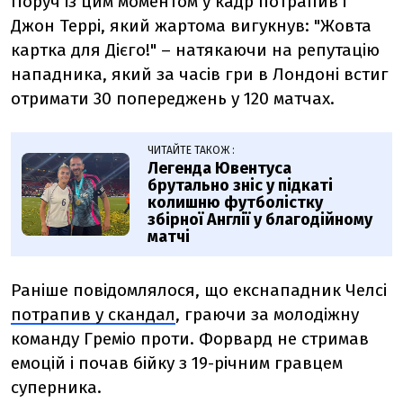
Поруч із цим моментом у кадр потрапив і
Джон Террі, який жартома вигукнув: "Жовта
картка для Дієго!"
–
натякаючи на репутацію
нападника, який за часів гри в Лондоні встиг
отримати 30 попереджень у 120 матчах.
ЧИТАЙТЕ ТАКОЖ :
Легенда Ювентуса
брутально зніс у підкаті
колишню футболістку
збірної Англії у благодійному
матчі
Раніше повідомлялося, що е
кснападник Челсі
потрапив у скандал
,
граючи за молодіжну
команду Греміо проти. Форвард
не стримав
емоцій і почав бійку з 19-річним гравцем
суперника.