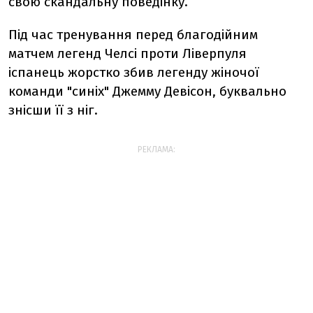
свою скандальну поведінку.
Під час тренування перед благодійним
матчем легенд Челсі проти Ліверпуля
іспанець жорстко збив легенду жіночої
команди "синіх" Джемму Девісон, буквально
знісши її з ніг.
РЕКЛАМА: