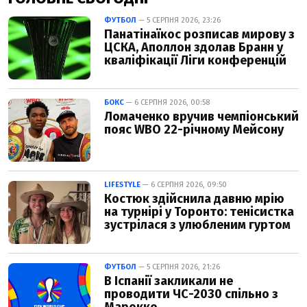
ФУТБОЛ
— 5 СЕРПНЯ 2026, 23:26
Панатінаїкос розписав мирову з
ЦСКА, Аполлон здолав Бранн у
кваліфікації Ліги конференцій
БОКС
— 6 СЕРПНЯ 2026, 00:58
Ломаченко вручив чемпіонський
пояс WBO 22-річному Мейсону
LIFESTYLE
— 6 СЕРПНЯ 2026, 09:50
Костюк здійснила давню мрію
на турнірі у Торонто: тенісистка
зустрілася з улюбленим гуртом
ФУТБОЛ
— 5 СЕРПНЯ 2026, 21:26
В Іспанії закликали не
проводити ЧС-2030 спільно з
Марокко