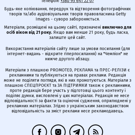
Телефон:
+380 95 641 22 07
Будь-яке копіювання, передрук та відтворення фотографічних
творів та/або аудіовізуальних творів правовласника Getty
Images - суворо забороняється.
Матеріали, розміщені на цьому сайті, призначені
виключно для
осіб віком від 21 року.
Якщо вам менше 21 року, будь ласка,
залиште цей сайт.
Використання матеріалів сайту лише за умови посилання (для
інтернет-видань - відкрите гіперпосилання) на "Чемпіон" не
нижче другого абзацу.
Матеріали з плашкою PROMOTED, РЕКЛАМА та ПРЕС-РЕЛІЗИ є
рекламними та публікуються на правах реклами. Редакція
може не поділяти погляди, які в них промотуються. Матеріали з
плашкою СПЕЦПРОЄКТ та ЗА ПІДТРИМКИ також є рекламними,
проте редакція бере участь у підготовці цього контенту і
поділяє думки, висловлені у цих матеріалах. Редакція не несе
відповідальності за факти та оціночні судження, оприлюднені у
рекламних матеріалах. Згідно з українським законодавством
відповідальність за зміст реклами несе рекламодавець.