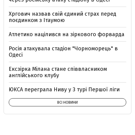
Хргович назвав свій єдиний страх перед
поєдинком з Ітаумою
Атлетико націлився на зіркового форварда
Росія атакувала стадіон "Чорноморець" в
Одесі
Ексзірка Мілана стане співвласником
англійського клубу
ЮКСА переграла Ниву у 3 турі Першої ліги
ВСІ НОВИНИ