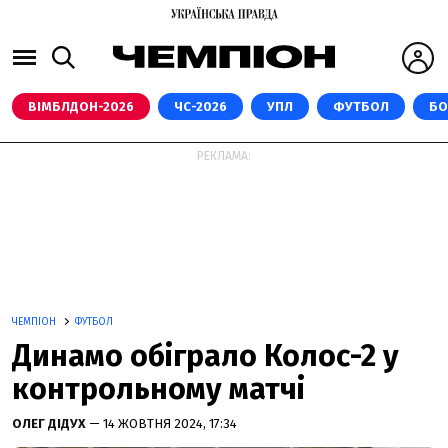
ВІМБЛДОН-2026
ЧС-2026
УПЛ
ФУТБОЛ
БО
РЕКЛАМА:
ЧЕМПІОН
ФУТБОЛ
Динамо обіграло Колос-2 у
контрольному матчі
ОЛЕГ ДІДУХ
— 14 ЖОВТНЯ 2024, 17:34