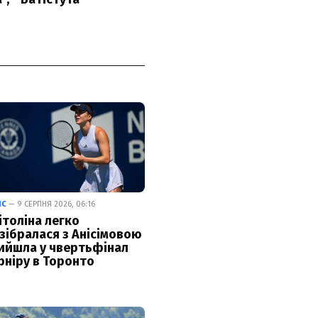
ІС
— 9 СЕРПНЯ 2026, 06:16
ітоліна легко
зібралася з Анісімовою
вийшла у чвертьфінал
рніру в Торонто