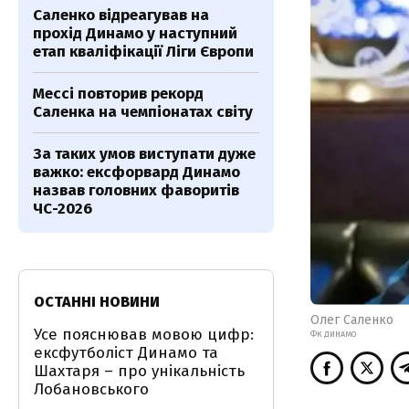
Саленко відреагував на
прохід Динамо у наступний
етап кваліфікації Ліги Європи
Мессі повторив рекорд
Саленка на чемпіонатах світу
За таких умов виступати дуже
важко: ексфорвард Динамо
назвав головних фаворитів
ЧС-2026
ОСТАННІ НОВИНИ
Олег Саленко
Усе пояснював мовою цифр:
ФК ДИНАМО
ексфутболіст Динамо та
Шахтаря – про унікальність
Лобановського