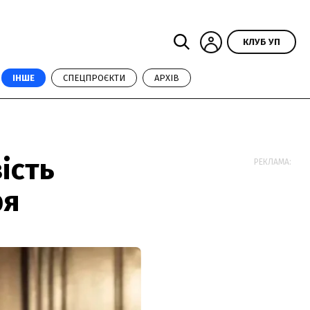
КЛУБ УП
ІНШЕ
СПЕЦПРОЄКТИ
АРХІВ
ість
РЕКЛАМА:
ря