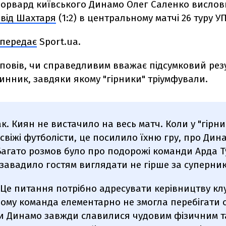
орвард київського Динамо Олег Саленко висло
" від Шахтаря
(1:2) в центральному матчі 26 туру У
передає
Sport.ua.
повів, чи справедливим вважає підсумковий рез
нник, завдяки якому "гірники" тріумфували.
ак. Киян не вистачило на весь матч. Коли у "гірн
свіжі футболісти, це посилило їхню гру, про Дин
Багато розмов було про подорожі команди Арда Т
 завадило гостям виглядати не гірше за суперник
 Це питання потрібно адресувати керівництву кл
чому команда елементарно не змогла перебігати о
ти Динамо завжди славилися чудовим фізичним 