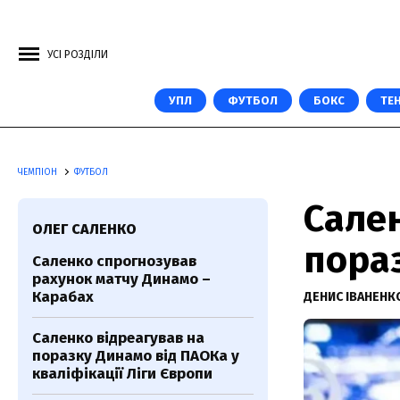
УСІ РОЗДІЛИ
УПЛ
ФУТБОЛ
БОКС
ТЕН
ЧЕМПІОН
ФУТБОЛ
Сале
ОЛЕГ САЛЕНКО
пора
Саленко спрогнозував
рахунок матчу Динамо –
Карабах
ДЕНИС ІВАНЕН
Саленко відреагував на
поразку Динамо від ПАОКа у
кваліфікації Ліги Європи