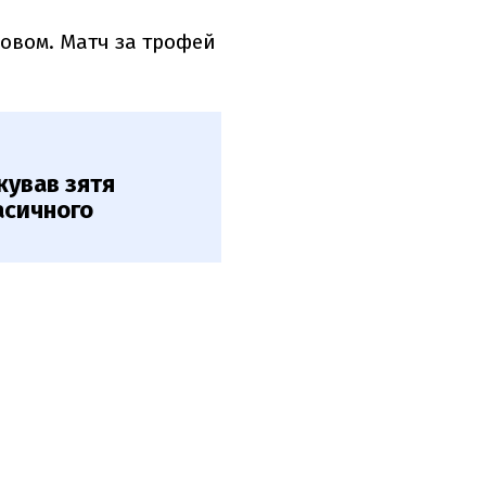
говом. Матч за трофей
кував зятя
асичного