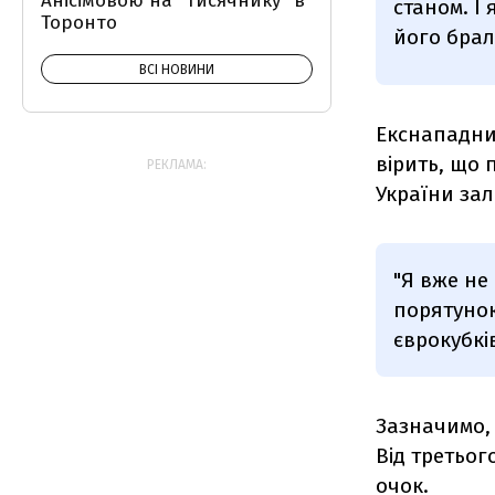
Анісімовою на "тисячнику" в
станом. І
Торонто
його брал
ВСІ НОВИНИ
Екснападник
вірить, що 
РЕКЛАМА:
України за
"Я вже не
порятунок
єврокубкі
Зазначимо,
Від третьог
очок.