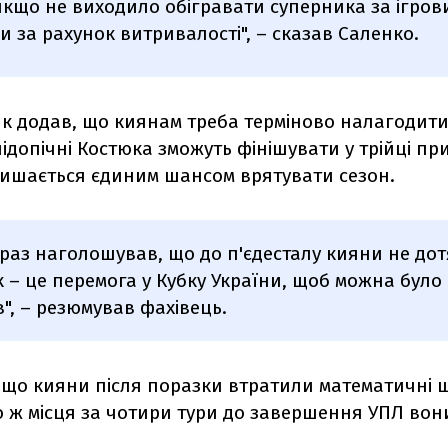
 якщо не виходило обігравати суперника за ігров
и за рахунок витривалості", – сказав Саленко.
 додав, що киянам треба терміново налагодити г
підопічні Костюка зможуть фінішувати у трійці при
лишається єдиним шансом врятувати сезон.
 раз наголошував, що до п'єдесталу кияни не до
 – це перемога у Кубку України, щоб можна було
в", – резюмував фахівець.
 що кияни після поразки втратили математичні 
о ж місця за чотири тури до завершення УПЛ вони