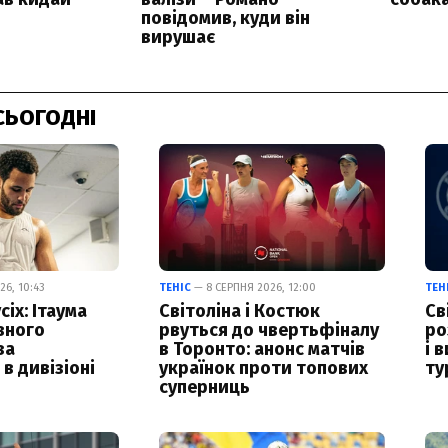
СЬОГОДНІ
6, 10:43
ТЕНІС
— 8 СЕРПНЯ 2026, 12:00
ТЕН
сіх: Ітаума
Світоліна і Костюк
Св
вного
рвуться до чвертьфіналу
ро
за
в Торонто: анонс матчів
і 
в дивізіоні
українок проти топових
ту
суперниць