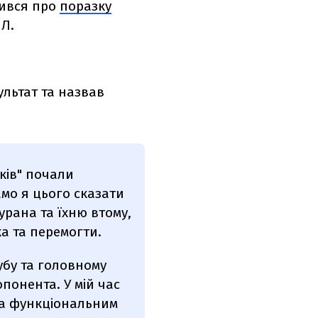
вився про
поразку
ПЛ.
ультат та назвав
иків" почали
амо я цього сказати
урана та їхню втому,
а та перемогти.
убу та головному
понента. У мій час
та функціональним