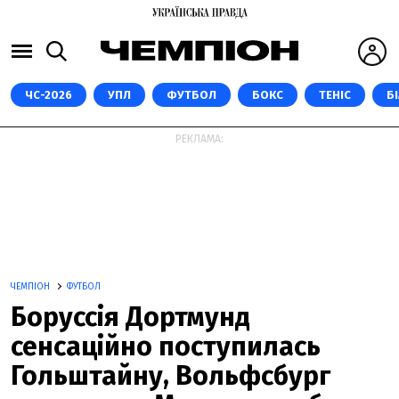
ЧС-2026
УПЛ
ФУТБОЛ
БОКС
ТЕНІС
Б
РЕКЛАМА:
ЧЕМПІОН
ФУТБОЛ
Боруссія Дортмунд
сенсаційно поступилась
Гольштайну, Вольфсбург