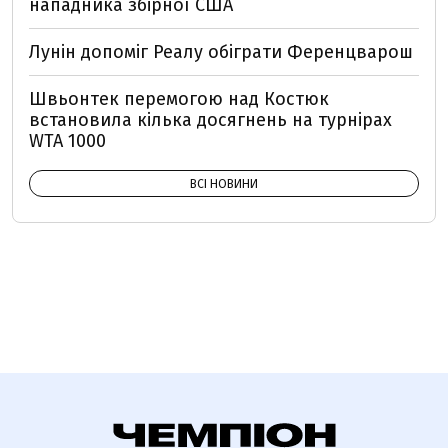
нападника збірної США
Лунін допоміг Реалу обіграти Ференцварош
Швьонтек перемогою над Костюк
встановила кілька досягнень на турнірах
WTA 1000
ВСІ НОВИНИ