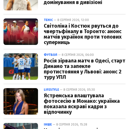
домінування в дивізіоні
ТЕНІС
— 8 СЕРПНЯ 2026, 12:00
Світоліна і Костюк рвуться до
чвертьфіналу в Торонто: анонс
матчів українок проти топових
суперниць
ФУТБОЛ
— 8 СЕРПНЯ 2026, 06:00
Росія зірвала матч в Одесі, старт
Динамо та запекле
протистояння у Львові: анонс 2
туру УПЛ
LIFESTYLE
— 8 СЕРПНЯ 2026, 05:30
Ястремська влаштувала
фотосесію в Монако: українка
показала яскраві кадри з
відпочинку
ІНШЕ
— 8 СЕРПНЯ 2026, 15:28