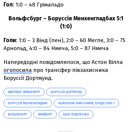
Гол
: 1:0 – 48 Грімальдо
Вольфсбург – Боруссія Менхенгладбах 5:1
(1:0)
Голи
: 1:0 – 3 Вінд (пен), 2:0 – 60 Мегле, 3:0 – 75
Арнольд, 4:0 – 84 Нмеча, 5:0 – 87 Нмеча
Напередодні повідомлялося, що Астон Вілла
оголосила
про трансфер півзахисника
Боруссії Дортмунд.
АЙНТРАХТ ФРАНКФУРТ
БОРУССІЯ ДОРТМУНД
БОРУССІЯ МЕНХЕНГЛАДБАХ
ЧЕМПІОНАТ НІМЕЧЧИНИ, БУНДЕСЛІГА 1
ВОЛЬФСБУРГ
ФРАЙБУРГ
БАЄР ЛЕВЕРКУЗЕН