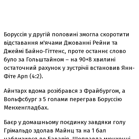
Боруссія у другій половині змогла скоротити
відставання м'ячами Джованні Рейни та
Джеймі Байно-Гіттенс, проте останнє слово
було за Гольштайном – на 90+8 хвилині
остаточний рахунок у зустрічіі встановив Янн-
Фіте Арп (4:2).
Айнтарх вдома розібрався з Фрайбургом, а
Вольфсбург з 5 голами переграв Боруссію
Менхенгладбах.
Баєр у домашньому поєдинку завдяки голу
Грімальдо здолав Майнц та на 1 бал
наблизився до Баварія. Щоправда мюнхенці