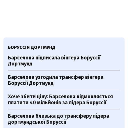
БОРУССІЯ ДОРТМУНД
Барселона підписала вінгера Боруссії
Дортмунд
Барселона узгодила трансфер вінгера
Боруссії Дортмунд
Хоче збити ціну: Барселона відмовляється
платити 40 мільйонів за лідера Боруссії
Барселона близька до трансферу лідера
дортмундської Боруссії