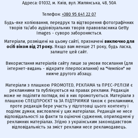
Адреса: 01032, м. Київ, вул. Жилянська, 48, 50А
Телефон:
+380 95 641 22 07
Будь-яке копіювання, передрук та відтворення фотографічних
творів та/або аудіовізуальних творів правовласника Getty
Images - суворо забороняється.
Матеріали, розміщені на цьому сайті, призначені
виключно для
осіб віком від 21 року.
Якщо вам менше 21 року, будь ласка,
залиште цей сайт.
Використання матеріалів сайту лише за умови посилання (для
інтернет-видань - відкрите гіперпосилання) на "Чемпіон" не
нижче другого абзацу.
Матеріали з плашкою PROMOTED, РЕКЛАМА та ПРЕС-РЕЛІЗИ є
рекламними та публікуються на правах реклами. Редакція
може не поділяти погляди, які в них промотуються. Матеріали з
плашкою СПЕЦПРОЄКТ та ЗА ПІДТРИМКИ також є рекламними,
проте редакція бере участь у підготовці цього контенту і
поділяє думки, висловлені у цих матеріалах. Редакція не несе
відповідальності за факти та оціночні судження, оприлюднені у
рекламних матеріалах. Згідно з українським законодавством
відповідальність за зміст реклами несе рекламодавець.