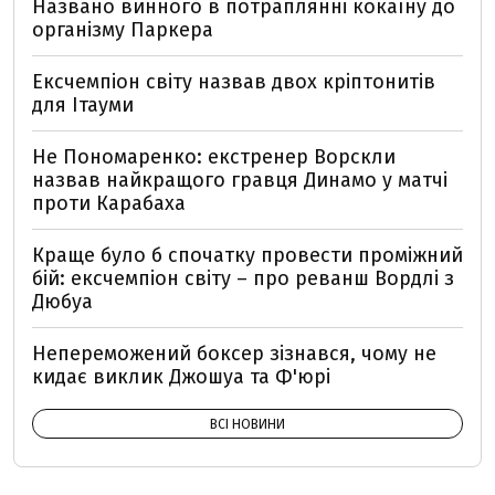
Названо винного в потраплянні кокаїну до
організму Паркера
Ексчемпіон світу назвав двох кріптонитів
для Ітауми
Не Пономаренко: екстренер Ворскли
назвав найкращого гравця Динамо у матчі
проти Карабаха
Краще було б спочатку провести проміжний
бій: ексчемпіон світу – про реванш Вордлі з
Дюбуа
Непереможений боксер зізнався, чому не
кидає виклик Джошуа та Ф'юрі
ВСІ НОВИНИ