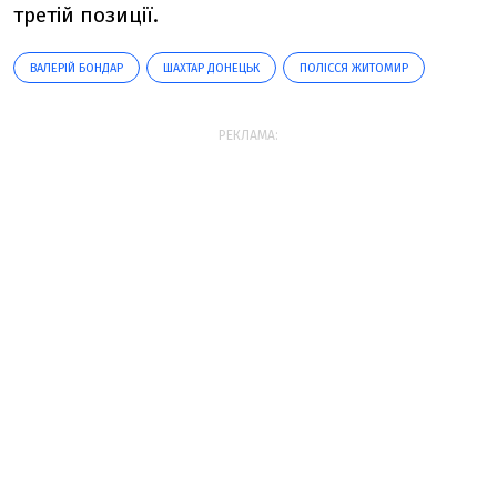
третій позиції.
ВАЛЕРІЙ БОНДАР
ШАХТАР ДОНЕЦЬК
ПОЛІССЯ ЖИТОМИР
РЕКЛАМА: