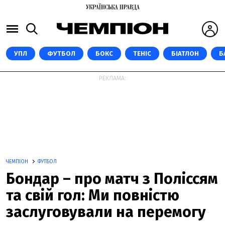
УПЛ
ФУТБОЛ
БОКС
ТЕНІС
БІАТЛОН
Б
РЕКЛАМА:
ЧЕМПІОН
ФУТБОЛ
Бондар – про матч з Поліссям
та свій гол: Ми повністю
заслуговували на перемогу