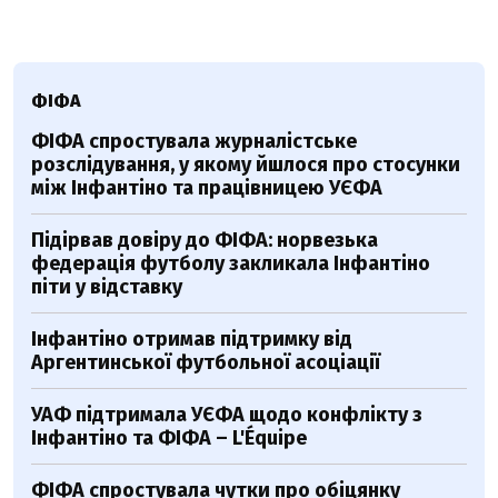
ФІФА
ФІФА спростувала журналістське
розслідування, у якому йшлося про стосунки
між Інфантіно та працівницею УЄФА
Підірвав довіру до ФІФА: норвезька
федерація футболу закликала Інфантіно
піти у відставку
Інфантіно отримав підтримку від
Аргентинської футбольної асоціації
УАФ підтримала УЄФА щодо конфлікту з
Інфантіно та ФІФА – L'Équipe
ФІФА спростувала чутки про обіцянку