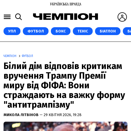
УПЛ
ФУТБОЛ
БОКС
ТЕНІС
БІАТЛОН
Б
ЧЕМПІОН
ФУТБОЛ
Білий дім відповів критикам
вручення Трампу Премії
миру від ФІФА: Вони
страждають на важку форму
"антитрампізму"
МИКОЛА ЛІТВІНОВ
— 29 КВІТНЯ 2026, 19:28