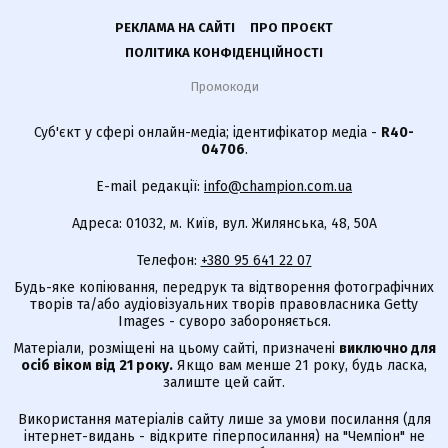
РЕКЛАМА НА САЙТІ
ПРО ПРОЄКТ
ПОЛІТИКА КОНФІДЕНЦІЙНОСТІ
Промокоди
Суб'єкт у сфері онлайн-медіа; ідентифікатор медіа -
R40-
04706
.
E-mail редакції:
info@champion.com.ua
Адреса: 01032, м. Київ, вул. Жилянська, 48, 50А
Телефон:
+380 95 641 22 07
Будь-яке копіювання, передрук та відтворення фотографічних
творів та/або аудіовізуальних творів правовласника Getty
Images - суворо забороняється.
Матеріали, розміщені на цьому сайті, призначені
виключно для
осіб віком від 21 року.
Якщо вам менше 21 року, будь ласка,
залиште цей сайт.
Використання матеріалів сайту лише за умови посилання (для
інтернет-видань - відкрите гіперпосилання) на "Чемпіон" не