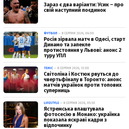
Зараз є два варіанти: Усик – про
свій наступний поєдинок
ФУТБОЛ
— 8 СЕРПНЯ 2026, 06:00
Росія зірвала матч в Одесі, старт
Динамо та запекле
протистояння у Львові: анонс 2
туру УПЛ
ТЕНІС
— 8 СЕРПНЯ 2026, 12:00
Світоліна і Костюк рвуться до
чвертьфіналу в Торонто: анонс
матчів українок проти топових
суперниць
LIFESTYLE
— 8 СЕРПНЯ 2026, 05:30
Ястремська влаштувала
фотосесію в Монако: українка
показала яскраві кадри з
відпочинку