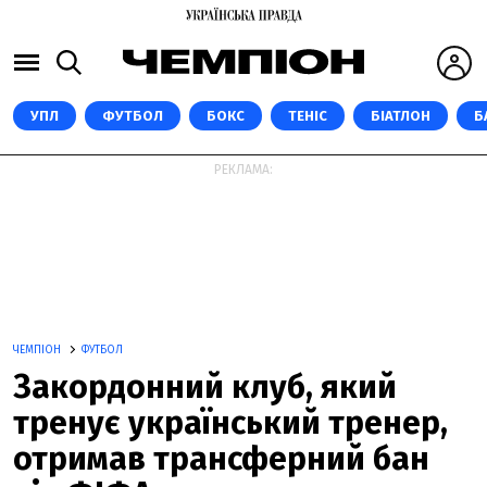
УПЛ
ФУТБОЛ
БОКС
ТЕНІС
БІАТЛОН
Б
РЕКЛАМА:
ЧЕМПІОН
ФУТБОЛ
Закордонний клуб, який
тренує український тренер,
отримав трансферний бан