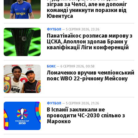
зіграв за Челсі, але не допоміг
команді уникнути поразки від
Ювентуса
ФУТБОЛ
— 5 СЕРПНЯ 2026, 23:26
Панатінаїкос розписав мирову з
ЦСКА, Аполлон здолав Бранн у
кваліфікації Ліги конференцій
БОКС
— 6 СЕРПНЯ 2026, 00:58
Ломаченко вручив чемпіонський
пояс WBO 22-річному Мейсону
ФУТБОЛ
— 5 СЕРПНЯ 2026, 21:26
В Іспанії закликали не
проводити ЧС-2030 спільно з
Марокко