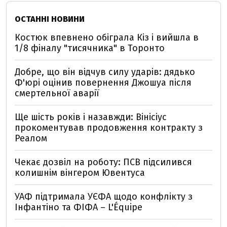
ОСТАННІ НОВИНИ
Костюк впевнено обіграла Кіз і вийшла в
1/8 фіналу "тисячника" в Торонто
Добре, що він відчув силу ударів: дядько
Ф'юрі оцінив повернення Джошуа після
смертельної аварії
Ще шість років і назавжди: Вінісіус
прокоментував продовження контракту з
Реалом
Чекає дозвіл на роботу: ПСВ підсилився
колишнім вінгером Ювентуса
УАФ підтримала УЄФА щодо конфлікту з
Інфантіно та ФІФА – L'Équipe