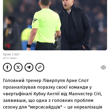
Арне Слот
GETTY IMAGES
Головний тренер Ліверпуля Арне Слот
проаналізував поразку своєї команди у
чвертьфіналі Кубку Англії від Манчестер Сіті,
заявивши, що одна з головних проблем
сезону для "мерсисайдців" – це нереалізація