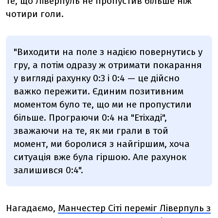
те, що Ліверпуль не пропустив більше ніж
чотири голи.
"Виходити на поле з надією повернутись у
гру, а потім одразу ж отримати покарання
у вигляді рахунку 0:3 і 0:4 — це дійсно
важко пережити. Єдиним позитивним
моментом було те, що ми не пропустили
більше. Програючи 0:4 на "Етіхаді",
зважаючи на те, як ми грали в той
момент, ми боролися з найгіршим, хоча
ситуація вже була гіршою. Але рахунок
залишився 0:4".
Нагадаємо,
Манчестер Сіті переміг Ліверпуль з