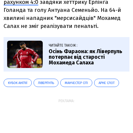
рахунком 4:0
завдяки хеттрику Ерлінга
Голанда та голу Антуана Семеньйо. На 64-й
хвилині нападник "мерсисайдців" Мохамед
Салах не зміг реалізувати пенальті.
ЧИТАЙТЕ ТАКОЖ :
Осінь Фараона: як Ліверпуль
потерпає від старості
Мохамеда Салаха
КУБОК АНГЛІЇ
ЛІВЕРПУЛЬ
МАНЧЕСТЕР СІТІ
АРНЕ СЛОТ
РЕКЛАМА: