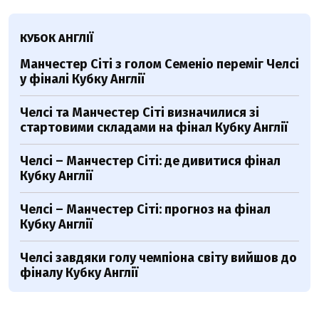
КУБОК АНГЛІЇ
Манчестер Сіті з голом Семеніо переміг Челсі
у фіналі Кубку Англії
Челсі та Манчестер Сіті визначилися зі
стартовими складами на фінал Кубку Англії
Челсі – Манчестер Сіті: де дивитися фінал
Кубку Англії
Челсі – Манчестер Сіті: прогноз на фінал
Кубку Англії
Челсі завдяки голу чемпіона світу вийшов до
фіналу Кубку Англії