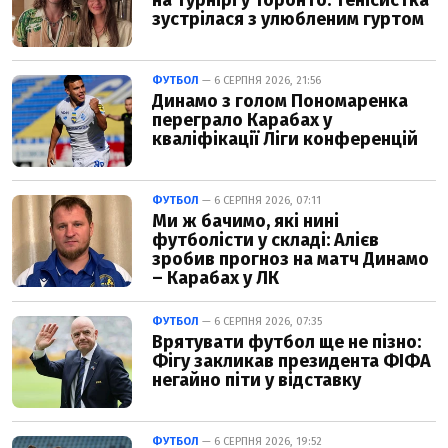
на турнірі у Торонто: тенісистка
зустрілася з улюбленим гуртом
ФУТБОЛ
— 6 СЕРПНЯ 2026, 21:56
Динамо з голом Пономаренка
переграло Карабах у
кваліфікації Ліги конференцій
ФУТБОЛ
— 6 СЕРПНЯ 2026, 07:11
Ми ж бачимо, які нині
футболісти у складі: Алієв
зробив прогноз на матч Динамо
– Карабах у ЛК
ФУТБОЛ
— 6 СЕРПНЯ 2026, 07:35
Врятувати футбол ще не пізно:
Фігу закликав президента ФІФА
негайно піти у відставку
ФУТБОЛ
— 6 СЕРПНЯ 2026, 19:52