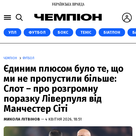
УПЛ
ФУТБОЛ
БОКС
ТЕНІС
БІАТЛОН
Б
ЧЕМПІОН
ФУТБОЛ
Єдиним плюсом було те, що
ми не пропустили більше:
Слот – про розгромну
поразку Ліверпуля від
Манчестер Сіті
МИКОЛА ЛІТВІНОВ
— 4 КВІТНЯ 2026, 18:51