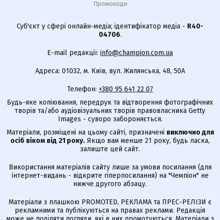
Промокоди
Суб'єкт у сфері онлайн-медіа; ідентифікатор медіа -
R40-
04706
.
E-mail редакції:
info@champion.com.ua
Адреса: 01032, м. Київ, вул. Жилянська, 48, 50А
Телефон:
+380 95 641 22 07
Будь-яке копіювання, передрук та відтворення фотографічних
творів та/або аудіовізуальних творів правовласника Getty
Images - суворо забороняється.
Матеріали, розміщені на цьому сайті, призначені
виключно для
осіб віком від 21 року.
Якщо вам менше 21 року, будь ласка,
залиште цей сайт.
Використання матеріалів сайту лише за умови посилання (для
інтернет-видань - відкрите гіперпосилання) на "Чемпіон" не
нижче другого абзацу.
Матеріали з плашкою PROMOTED, РЕКЛАМА та ПРЕС-РЕЛІЗИ є
рекламними та публікуються на правах реклами. Редакція
може не поділяти погляди, які в них промотуються. Матеріали з