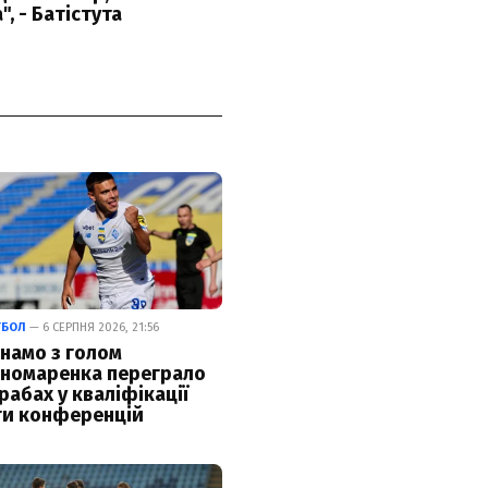
ТБОЛ
— 6 СЕРПНЯ 2026, 21:56
намо з голом
номаренка переграло
рабах у кваліфікації
ги конференцій