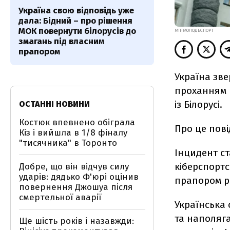
Україна свою відповідь уже
дала: Бідний – про рішення
МОК повернути білорусів до
МІНМОЛОДЬСПОРТ
змагань під власним
прапором
Україна зве
проханням в
із Білорусі.
ОСТАННІ НОВИНИ
Костюк впевнено обіграла
Про це пов
Кіз і вийшла в 1/8 фіналу
"тисячника" в Торонто
Інцидент ст
кіберспортс
Добре, що він відчув силу
ударів: дядько Ф'юрі оцінив
прапором ре
повернення Джошуа після
смертельної аварії
Українська
та наполяг
Ще шість років і назавжди: