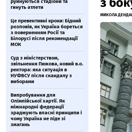
з бок
руйнуються стадіони та
гинуть атлети
МИКОЛА ДЕНДА
Це превентивні кроки: Бідний
розповів, як Україна бореться
з поверненням Росії та
Білорусі після рекомендації
МОК
Суд з міністерством,
звільнення Пижова, новий в.о.
ректора: яка ситуація в
НУФВСУ після скандалу з
виборами
Випробування для
Олімпійської хартії. Як
міжнародні федерації
зраджують власні принципи і
чому Україна не піде зі
змагань