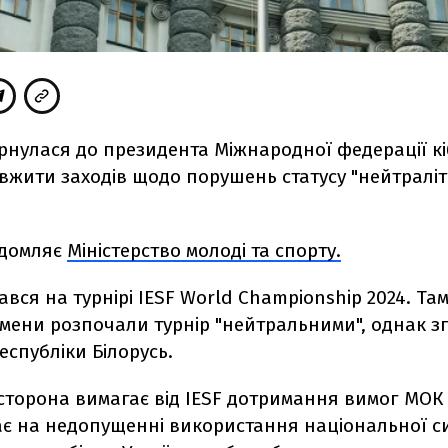
рнулася до президента Міжнародної федерації кіб
жити заходів щодо порушень статусу "нейтраліте
ідомляє
Міністерство молоді та спорту.
ався на турнірі IESF World Championship 2024. Там
мени розпочали турнір "нейтральними", однак з
спубліки Білорусь.
 сторона вимагає від IESF дотримання вимог МОК
ає на недопущенні використання національної си