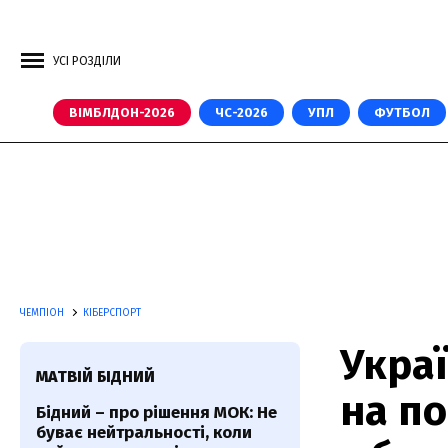
УСІ РОЗДІЛИ
ВІМБЛДОН-2026
ЧС-2026
УПЛ
ФУТБОЛ
ЧЕМПІОН
КІБЕРСПОРТ
Украї
МАТВІЙ БІДНИЙ
на п
Бідний – про рішення МОК: Не
буває нейтральності, коли