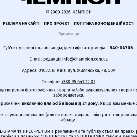
© 2000-2026, ЧЕМПІОН
РЕКЛАМА НА САЙТІ
ПРО ПРОЄКТ
ПОЛІТИКА КОНФІДЕНЦІЙНОСТІ
Промокоди
Суб'єкт у сфері онлайн-медіа; ідентифікатор медіа -
R40-04706
.
E-mail редакції:
info@champion.com.ua
Адреса: 01032, м. Київ, вул. Жилянська, 48, 50А
Телефон:
+380 95 641 22 07
відтворення фотографічних творів та/або аудіовізуальних творів п
забороняється.
 призначені
виключно для осіб віком від 21 року.
Якщо вам менше 21
е за умови посилання (для інтернет-видань - відкрите гіперпосила
абзацу.
КЛАМА та ПРЕС-РЕЛІЗИ є рекламними та публікуються на правах р
Матеріали з плашкою СПЕЦПРОЄКТ та ЗА ПІДТРИМКИ також є реклам