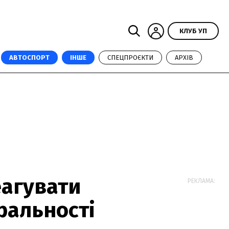
КЛУБ УП
АВТОСПОРТ
ІНШЕ
СПЕЦПРОЄКТИ
АРХІВ
еагувати
РЕКЛАМА:
ральності