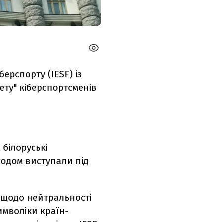
ерспорту (IESF) із
ту" кіберспортсменів
 білоруські
годом виступали під
 щодо нейтральності
мволіки країн-