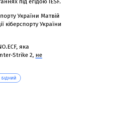
аннях під егідою IESF.
спорту України Матвій
ї кіберспорту України
O.ECF, яка
ter-Strike 2,
не
Й БІДНИЙ