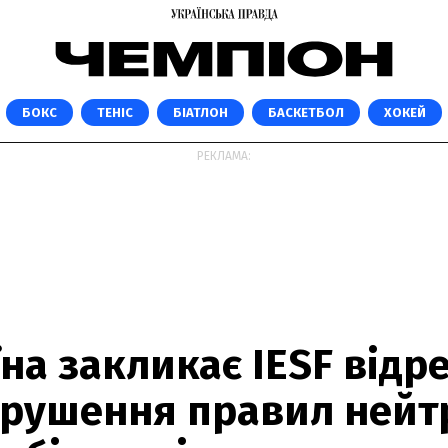
БОКС
ТЕНІС
БІАТЛОН
БАСКЕТБОЛ
ХОКЕЙ
РЕКЛАМА:
на закликає IESF відр
орушення правил нейт