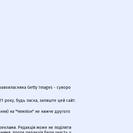
равовласника Getty Images - суворо
 року, будь ласка, залиште цей сайт.
ння) на "Чемпіон" не нижче другого
еклами. Редакція може не поділяти
ними, проте редакція бере участь у