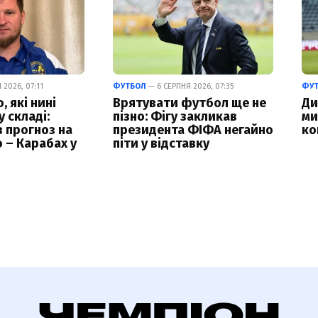
2026, 07:11
ФУТБОЛ
— 6 СЕРПНЯ 2026, 07:35
ФУ
 які нині
Врятувати футбол ще не
Ди
 складі:
пізно: Фігу закликав
ми
в прогноз на
президента ФІФА негайно
ко
 – Карабах у
піти у відставку