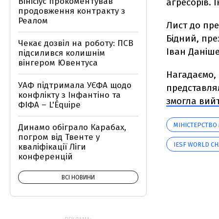
Вінісіус прокоментував
агресорів. 
продовження контракту з
Реалом
Лист до пре
Бідний, пре
Чекає дозвіл на роботу: ПСВ
Іван Даніш
підсилився колишнім
вінгером Ювентуса
Нагадаємо,
УАФ підтримала УЄФА щодо
представлял
конфлікту з Інфантіно та
змогла вий
ФІФА – L'Équipe
МІНІСТЕРСТВО
Динамо обіграло Карабах,
погром від Твенте у
IESF WORLD C
кваліфікації Ліги
конференцій
ВСІ НОВИНИ