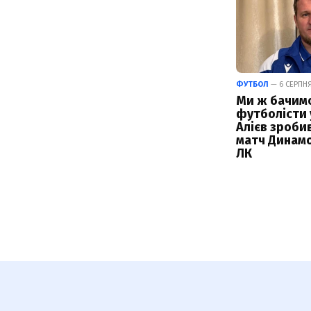
ФУТБОЛ
— 6 СЕРПНЯ 
Ми ж бачимо,
футболісти у
Алієв зроби
матч Динамо
ЛК