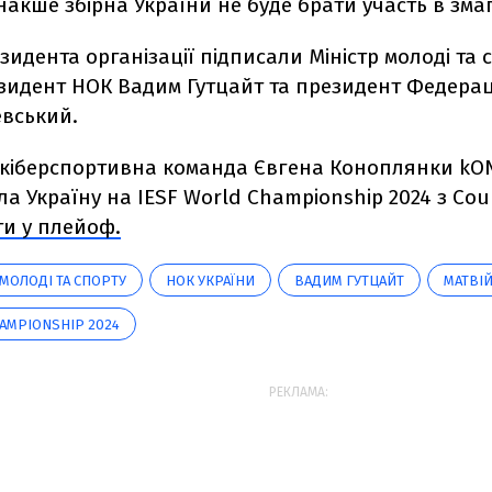
Інакше збірна України не буде брати участь в змаг
зидента організації підписали Міністр молоді та 
зидент НОК Вадим Гутцайт та президент Федераці
евський.
 кіберспортивна команда Євгена Коноплянки kON
а Україну на IESF World Championship 2024 з Coun
ти у плейоф.
 МОЛОДІ ТА СПОРТУ
НОК УКРАЇНИ
ВАДИМ ГУТЦАЙТ
МАТВІ
HAMPIONSHIP 2024
РЕКЛАМА: