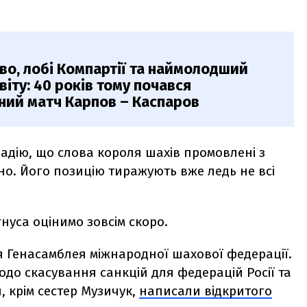
во, лобі Компартії та наймолодший
віту: 40 років тому почався
ний матч Карпов – Каспаров
адію, що слова короля шахів промовлені з
но. Його позицію тиражують вже ледь не всі
нуса оцінимо зовсім скоро.
ся Генасамблея міжнародної шахової федерації.
до скасування санкцій для федерацій Росії та
и, крім сестер Музичук,
написали відкритого