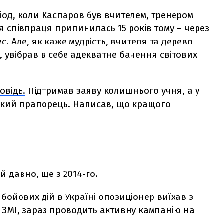
ріод, коли Каспаров був вчителем, тренером
я співпраця припинилась 15 років тому
– через
. Але, як каже мудрість, вчителя та дерево
о, увібрав в себе адекватне бачення світових
овідь.
Підтримав заяву колишнього учня, а у
нський прапорець. Написав, що кращого
 давно, ще з 2014-го.
 бойових дій в Україні опозиціонер виїхав з
х ЗМІ, зараз проводить активну кампанію на