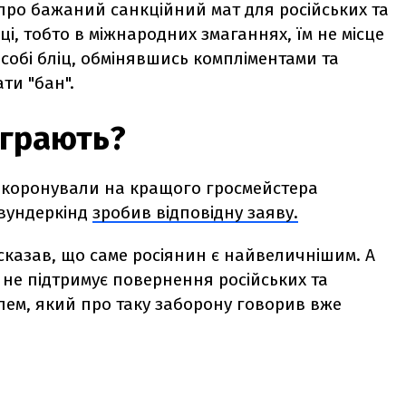
ро бажаний санкційний мат для російських та
ці, тобто в міжнародних змаганнях, їм не місце
собі бліц, обмінявшись компліментами та
ти "бан".
играють?
 коронували на кращого гросмейстера
 вундеркінд
зробив відповідну заяву.
 сказав, що саме росіянин є найвеличнішим. А
 не підтримує повернення російських та
елем, який про таку заборону говорив вже