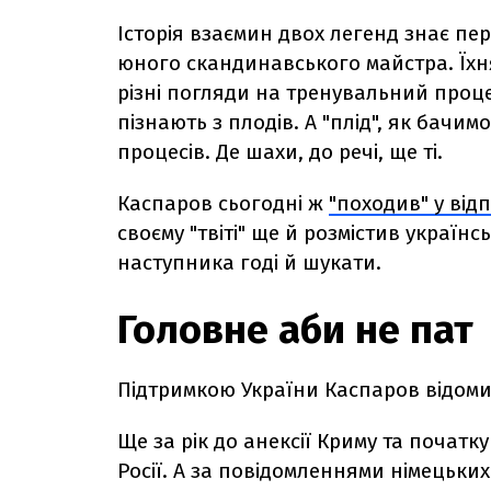
Історія взаємин двох легенд знає пе
юного скандинавського майстра. Їхн
різні погляди на тренувальний процес
пізнають з плодів. А "плід", як бачим
процесів. Де шахи, до речі, ще ті.
Каспаров сьогодні ж
"походив" у відп
своєму "твіті" ще й розмістив украї
наступника годі й шукати.
Головне аби не пат
Підтримкою України Каспаров відомий
Ще за рік до анексії Криму та початку
Росії. А за повідомленнями німецьки