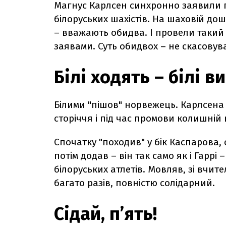
Магнус Карлсен синхронно заявили п
білоруських шахістів. На шаховій дош
– вважають обидва. І п
ровели такий 
заявами. Суть обидвох – не скасовува
Білі ходять –
білі в
Білими "пішов" норвежець. Карлсена
сторіччя і під час промови колишній
Спочатку "походив" у бік Каспарова,
потім додав – він так само як і Гаррі
–
білоруських атлетів. Мовляв, зі вчит
багато разів, повністю солідарний.
Сідай, п’ять!