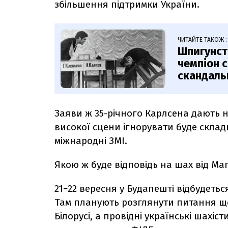
збільшення підтримки України.
ЧИТАЙТЕ ТАКОЖ :
Шпигунст
чемпіон с
скандаль
Заяви ж 35-річного Карлсена дають н
високої сцени ігнорувати буде склад
міжнародні ЗМІ.
Якою ж буде відповідь на шах від Маг
21−22 вересня у Будапешті відбудеть
Там планують розглянути питання що
Білорусі, а провідні українські шахіст