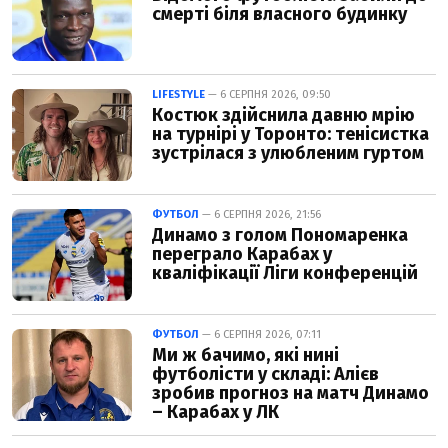
смерті біля власного будинку
LIFESTYLE
— 6 СЕРПНЯ 2026, 09:50
Костюк здійснила давню мрію
на турнірі у Торонто: тенісистка
зустрілася з улюбленим гуртом
ФУТБОЛ
— 6 СЕРПНЯ 2026, 21:56
Динамо з голом Пономаренка
переграло Карабах у
кваліфікації Ліги конференцій
ФУТБОЛ
— 6 СЕРПНЯ 2026, 07:11
Ми ж бачимо, які нині
футболісти у складі: Алієв
зробив прогноз на матч Динамо
– Карабах у ЛК