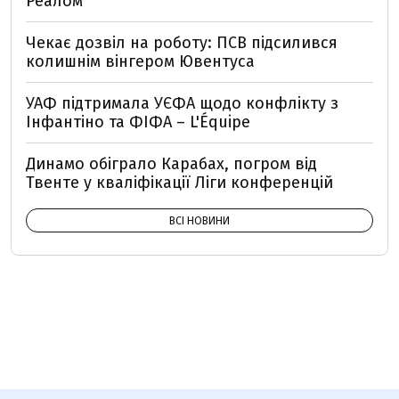
Реалом
Чекає дозвіл на роботу: ПСВ підсилився
колишнім вінгером Ювентуса
УАФ підтримала УЄФА щодо конфлікту з
Інфантіно та ФІФА – L'Équipe
Динамо обіграло Карабах, погром від
Твенте у кваліфікації Ліги конференцій
ВСІ НОВИНИ