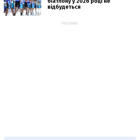
біатлону у 2026 році не
відбудеться
РЕКЛАМА: