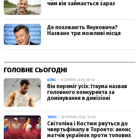
ГОЛОВНЕ СЬОГОДНІ
БОКС
— 8 СЕРПНЯ 2026, 10:43
Він переміг усіх: Ітаума назвав
головного конкурента за
домінування в дивізіоні
ТЕНІС
— 8 СЕРПНЯ 2026, 12:00
Світоліна і Костюк рвуться до
чвертьфіналу в Торонто: анонс
матчів українок проти топових