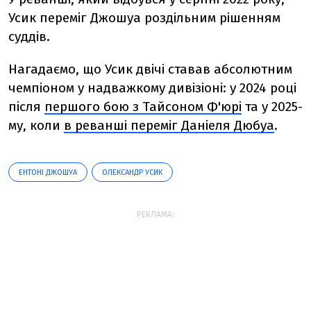
Усик переміг Джошуа роздільним рішенням
суддів.
Нагадаємо, що Усик двічі ставав абсолютним
чемпіоном у надважкому дивізіоні: у 2024 році
після
першого бою з Тайсоном Ф'юрі
та у 2025-
му, коли
в реванші переміг Даніеля Дюбуа
.
ЕНТОНІ ДЖОШУА
ОЛЕКСАНДР УСИК
РЕКЛАМА: