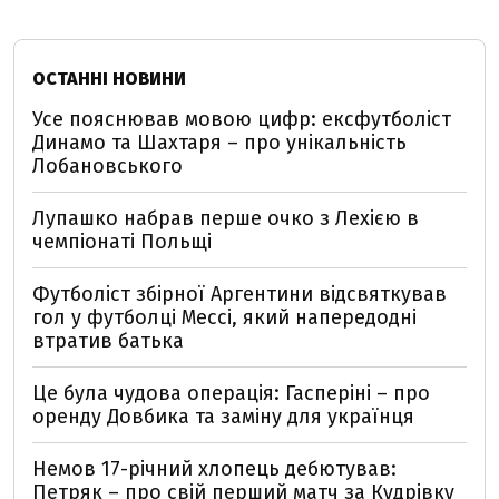
ОСТАННІ НОВИНИ
Усе пояснював мовою цифр: ексфутболіст
Динамо та Шахтаря – про унікальність
Лобановського
Лупашко набрав перше очко з Лехією в
чемпіонаті Польщі
Футболіст збірної Аргентини відсвяткував
гол у футболці Мессі, який напередодні
втратив батька
Це була чудова операція: Гасперіні – про
оренду Довбика та заміну для українця
Немов 17-річний хлопець дебютував:
Петряк – про свій перший матч за Кудрівку