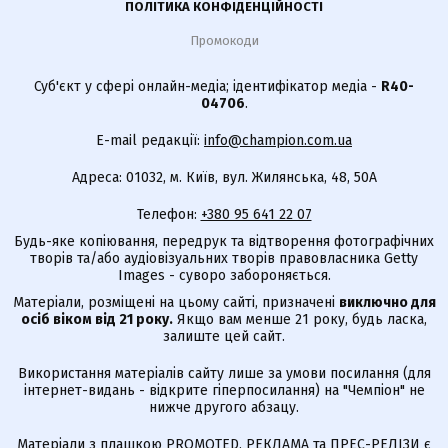
ПОЛІТИКА КОНФІДЕНЦІЙНОСТІ
Промокоди
Суб'єкт у сфері онлайн-медіа; ідентифікатор медіа -
R40-
04706
.
E-mail редакції:
info@champion.com.ua
Адреса: 01032, м. Київ, вул. Жилянська, 48, 50А
Телефон:
+380 95 641 22 07
Будь-яке копіювання, передрук та відтворення фотографічних
творів та/або аудіовізуальних творів правовласника Getty
Images - суворо забороняється.
Матеріали, розміщені на цьому сайті, призначені
виключно для
осіб віком від 21 року.
Якщо вам менше 21 року, будь ласка,
залиште цей сайт.
Використання матеріалів сайту лише за умови посилання (для
інтернет-видань - відкрите гіперпосилання) на "Чемпіон" не
нижче другого абзацу.
Матеріали з плашкою PROMOTED, РЕКЛАМА та ПРЕС-РЕЛІЗИ є