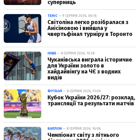
суперниць
ТЕНІС
— 9 СЕРПНЯ 2026, 06:16
Світоліна легко розібралася з
Анісімовою і вийшла у
чвертьфінал турніру в Торонто
ІНШЕ
— 8 СЕРПНЯ 2026, 15:28
Чуканівська виграла історичне
для України золото в
хайдайвінгу на ЧЄ з водних
видів
ФУТБОЛ
— 8 СЕРПНЯ 2026, 11:00
Кубок України 2026/27: розклад,
трансляції та результати матчів
БІАТЛОН
— 8 СЕРПНЯ 2026, 16:06
Чемпіонат світу з літнього