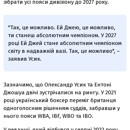
зібрати усі пояси дивізіону до 2027 року.
"Так, це можливо. Ей Джею, це можливо,
ти станеш абсолютним чемпіоном. У 2027
році Ей Джей стане абсолютним чемпіоном
світу в надважкій вазі. Так, це можливо", –
заявив Усик.
Зазначимо, що Олександр Усик та Ентоні
Джошуа двічі зустрічалися на рингу. У 2021
році український боксер переміг британця
одноголосним рішенням суддів, забравши у
нього пояси WBA, IBF, WBO та IBO.
У реванші, який відбувся у серпні 2022 року,