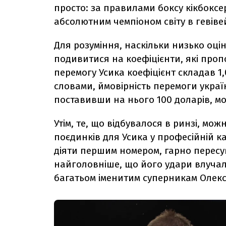
просто: за правилами боксу кікбоксе
абсолютним чемпіоном світу в гевівей
Для розуміння, наскільки низько оц
подивитися на коефіцієнти, які проп
перемогу Усика коефіцієнт складав 1,0
словами, ймовірність перемоги укра
поставивши на нього 100 доларів, м
Утім, те, що відбувалося в ринзі, мо
поєдинків для Усика у професійній ка
діяти першим номером, гарно пересув
найголовніше, що його удари влучали
багатьом іменитим суперникам Олек