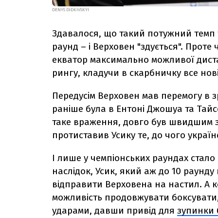
DENYS DIDKIVSKYI
Здавалося, що такий потужний темп 
раунд – і Верховен "здується". Проте
екватор максимально можливої диста
рингу, кладучи в скарбничку все нов
Передусім Верховен мав перемогу в зр
раніше була в Ентоні Джошуа та Тайс
таке враження, довго був швидшим за
протиставив Усику те, до чого україн
І лише у чемпіонських раундах стало
наслідок, Усик, який аж до 10 раунду 
відправити Верховена на настил. А к
можливість продовжувати боксувати, 
ударами, давши привід для
зупинки