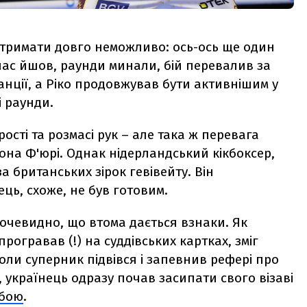
тримати довго неможливо: ось-ось ще один
 час йшов, раунди минали, бій перевалив за
нції, а Ріко продовжував бути активнішим у
і раунди.
ості та розмасі рук – але така ж перевага
она Ф'юрі. Однак нідерландський кікбоксер,
 британських зірок гевівейту. Він
ець, схоже, не був готовим.
 очевидно, що втома дається взнаки. Як
програвав (!) на суддівських картках, зміг
оли суперник підвівся і запевнив рефері про
українець одразу почав засипати свого візаві
 бою
.