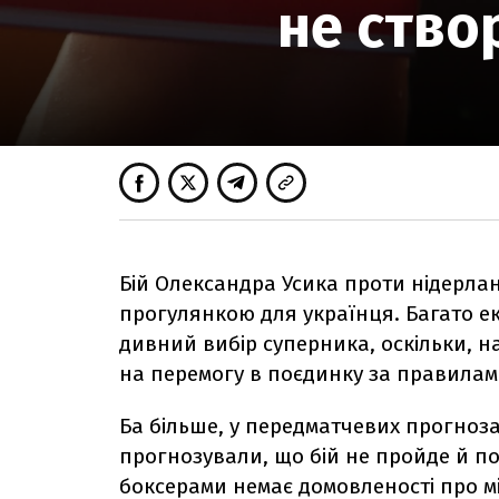
не ство
Бій Олександра Усика проти нідерла
прогулянкою для українця. Багато е
дивний вибір суперника, оскільки, н
на перемогу в поєдинку за правилам
Ба більше, у передматчевих прогнозах
прогнозували, що бій не пройде й п
боксерами немає домовленості про м