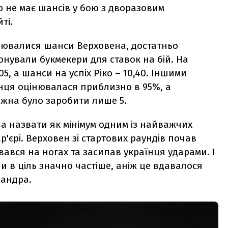
р не має шансів у бою з дворазовим
ті.
інювалися шанси Верховена, достатньо
онували букмекери для ставок на бій. На
5, а шанси на успіх Ріко – 10,40. Іншими
їнця оцінювалася приблизно в 95%, а
ожна було заробити лише 5.
жна назвати як мінімум одним із найважчих
р'єрі. Верховен зі стартових раундів почав
ався на ногах та засипав українця ударами. І
 в ціль значно частіше, аніж це вдавалося
сандра.