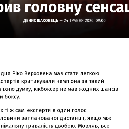
рив головну сенса
ДЕНИС ШАХОВЕЦЬ
— 24 ТРАВНЯ 2026, 09:00
ндця Ріко Верховена мав стати легкою
кспертів критикували чемпіона за такий
а їхню думку, кікбоксер не мав жодних шансів
и боксу.
 ті ж самі експерти в один голос
оловини запланованої дистанції, якщо між
інімальну тривалість двобою. Мовляв, все