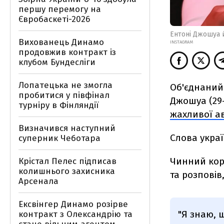
першу перемогу на
Євробаскеті-2026
Ентоні Джошуа 
Вихованець Динамо
INSTAGRAM
продовжив контракт із
клубом Бундесліги
Лопатецька не змогла
Об'єднаний 
пробитися у півфінал
Джошуа (29-
турніру в Фінляндії
жахливої ав
Визначився наступний
Слова укра
суперник Чеботара
Чинний кор
Крістал Пелес підписав
колишнього захисника
та розповів
Арсенала
Ексвінгер Динамо розірве
"Я знаю, 
контракт з Олександрію та