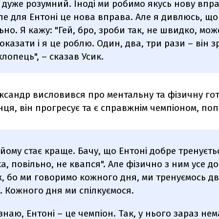
 дуже розумний. Іноді ми робимо якусь нову впра
ле для Ентоні це нова вправа. Але я дивлюсь, що
но. Я кажу: "Гей, бро, зроби так, не швидко, може
казати і я це роблю. Один, два, три рази – він зр
лопець", – сказав Усик.
ксандр висловився про ментальну та фізичну го
нця, він прогресує та є справжнім чемпіоном, попр
 йому стає краще. Бачу, що Ентоні добре тренуєтьс
ка, повільно, не квапся". Але фізично з ним усе д
, бо ми говоримо кожного дня, ми тренуємось дві
і. Кожного дня ми спілкуємося.
знаю, Ентоні – це чемпіон. Так, у нього зараз нем