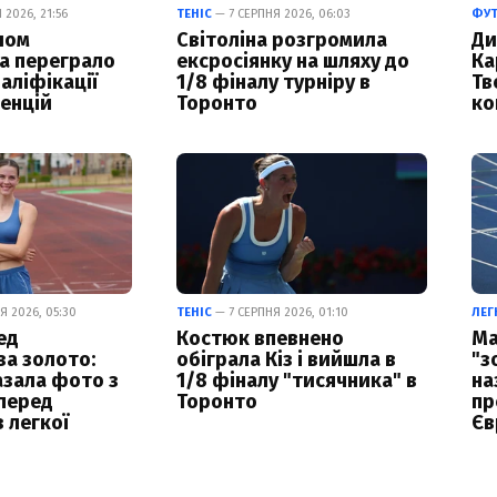
2026, 21:56
ТЕНІС
— 7 СЕРПНЯ 2026, 06:03
ФУ
лом
Світоліна розгромила
Ди
а переграло
ексросіянку на шляху до
Ка
аліфікації
1/8 фіналу турніру в
Тв
енцій
Торонто
ко
Я 2026, 05:30
ТЕНІС
— 7 СЕРПНЯ 2026, 01:10
ЛЕГ
ед
Костюк впевнено
Ма
а золото:
обіграла Кіз і вийшла в
"з
азала фото з
1/8 фіналу "тисячника" в
на
перед
Торонто
пр
 легкої
Єв