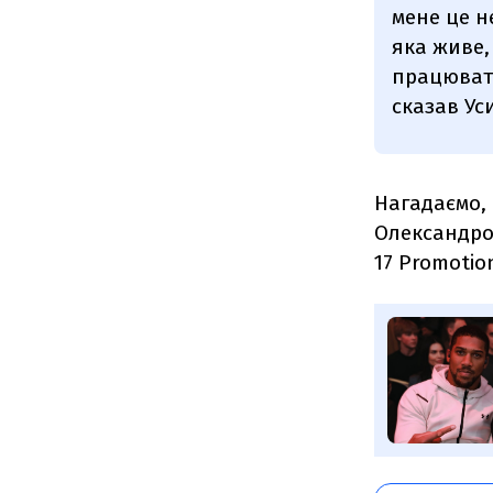
мене це н
яка живе,
працювати
сказав Ус
Нагадаємо,
Олександром
17 Promotio