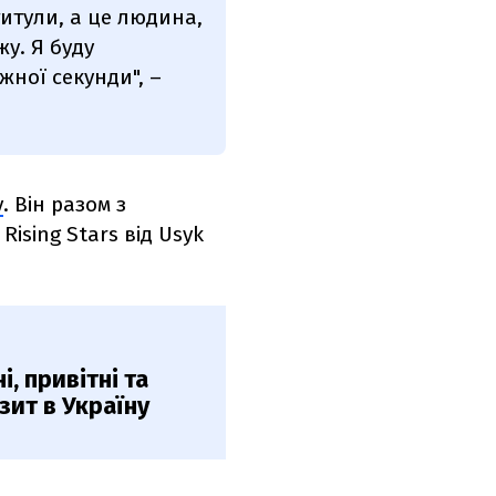
титули, а це людина,
жу. Я буду
жної секунди", –
у
. Він разом з
ising Stars від Usyk
, привітні та
зит в Україну