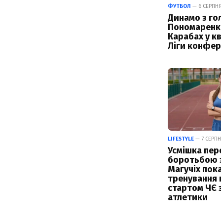
ФУТБОЛ
— 6 СЕРПНЯ 
Динамо з го
Пономаренк
Карабах у кв
Ліги конфер
LIFESTYLE
— 7 СЕРПН
Усмішка пер
боротьбою з
Магучіх пок
тренування 
стартом ЧЄ з
атлетики