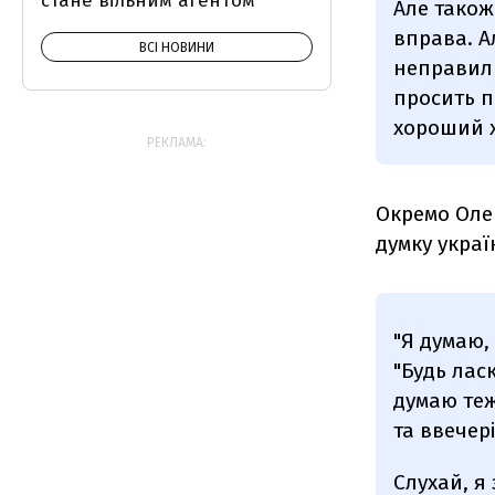
стане вільним агентом
Але також
вправа. А
ВСІ НОВИНИ
неправиль
просить по
хороший х
РЕКЛАМА:
Окремо Оле
думку украї
"Я думаю,
"Будь лас
думаю теж
та ввечер
Слухай, я 