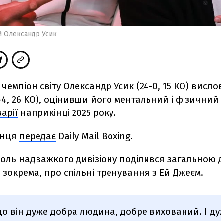
й Олександр Усик
чемпіон світу Олександр Усик (24-0, 15 КО) висло
4, 26 KO), оцінивши його ментальний і фізичний 
арії
наприкінці 2025 року.
їнця
передає
Daily Mail Boxing.
оль надважкого дивізіону поділився загальною
, зокрема, про спільні тренування з Ей Джеєм.
що він дуже добра людина, добре вихований. І д