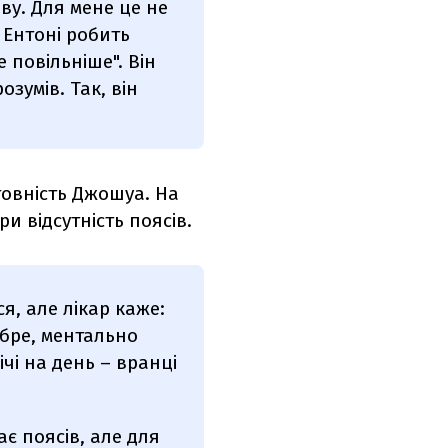
ву. Для мене це не
 Ентоні робить
 повільніше". Він
озумів. Так, він
товність Джошуа. На
и відсутність поясів.
я, але лікар каже:
обре, ментально
чі на день – вранці
ає поясів, але для