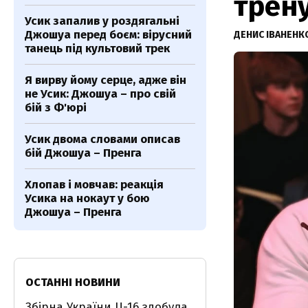
трен
Усик запалив у роздягальні
Джошуа перед боєм: вірусний
ДЕНИС ІВАНЕН
танець під культовий трек
Я вирву йому серце, адже він
не Усик: Джошуа – про свій
бій з Ф'юрі
Усик двома словами описав
бій Джошуа – Пренга
Хлопав і мовчав: реакція
Усика на нокаут у бою
Джошуа – Пренга
ОСТАННІ НОВИНИ
Збірна України U-16 здобула