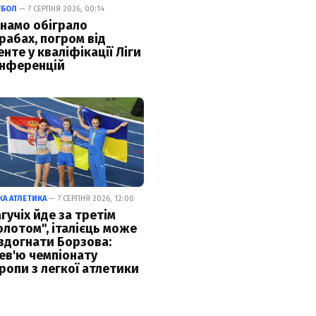
ТБОЛ
— 7 СЕРПНЯ 2026, 00:14
намо обіграло
рабах, погром від
енте у кваліфікації Ліги
нференцій
КА АТЛЕТИКА
— 7 СЕРПНЯ 2026, 12:00
гучіх йде за третім
олотом", італієць може
здогнати Борзова:
ев'ю чемпіонату
ропи з легкої атлетики