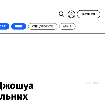
КЛУБ УП
ОРТ
ІНШЕ
СПЕЦПРОЄКТИ
АРХІВ
 Джошуа
РЕКЛАМА:
ільних