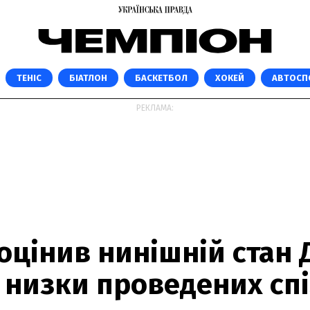
ТЕНІС
БІАТЛОН
БАСКЕТБОЛ
ХОКЕЙ
АВТОСП
РЕКЛАМА:
 оцінив нинішній стан
я низки проведених сп