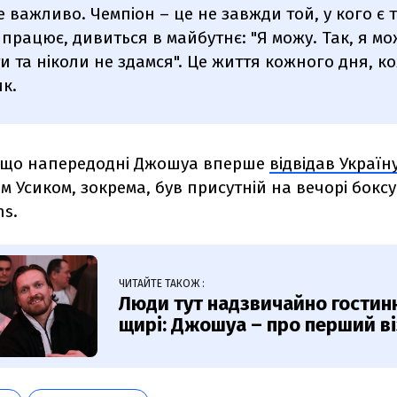
е важливо. Чемпіон – це не завжди той, у кого є 
 працює, дивиться в майбутнє: "Я можу. Так, я мо
 та ніколи не здамся". Це життя кожного дня, ко
ик.
 що напередодні Джошуа вперше
відвідав Україн
 Усиком, зокрема, був присутній на вечорі боксу R
ns.
ЧИТАЙТЕ ТАКОЖ :
Люди тут надзвичайно гостинні
щирі: Джошуа – про перший ві