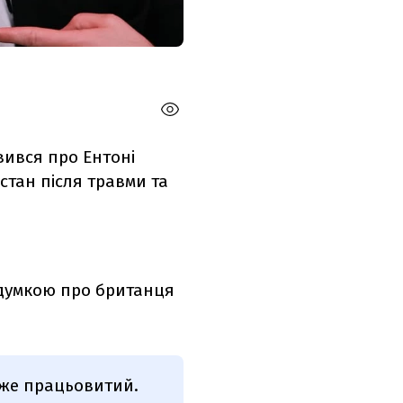
вився про Ентоні
стан після травми та
 думкою про британця
уже працьовитий.