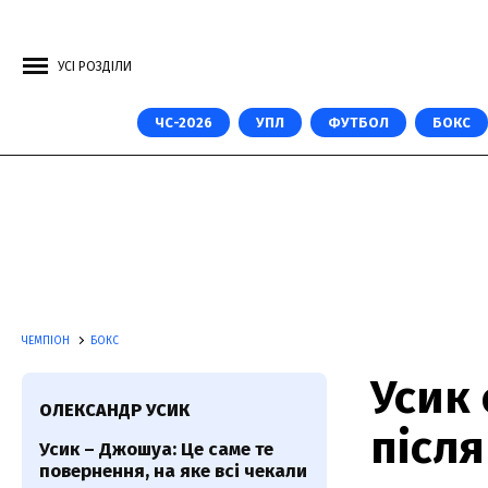
УСІ РОЗДІЛИ
ЧС-2026
УПЛ
ФУТБОЛ
БОКС
ЧЕМПІОН
БОКС
Усик
ОЛЕКСАНДР УСИК
післ
Усик – Джошуа: Це саме те
повернення, на яке всі чекали