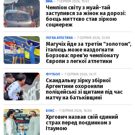
ММА
— 7 СЕРПНЯ 2026, 15:02
Чемпіон світу з муай-тай
заступився за жінок на дорозі:
боєць миттєво став зіркою
соцмереж
ЛЕГКА АТЛЕТИКА
— 7 СЕРПНЯ 2026, 12:00
Магучіх йде за третім "золотом",
італієць може наздогнати
Борзова: прев'ю чемпіонату
Європи з легкої атлетики
ФУТБОЛ
— 7 СЕРПНЯ 2026, 14:17
Скандальну зірку збірної
Аргентини охороняли
поліцейські зі щитами під час
матчу на батьківщині
БОКС
— 7 СЕРПНЯ 2026, 16:06
Хргович назвав свій єдиний
страх перед поєдинком з
Ітаумою