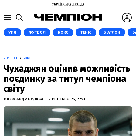
УПЛ
ФУТБОЛ
БОКС
ТЕНІС
БІАТЛОН
Б
ЧЕМПІОН
БОКС
Чухаджян оцінив можливість
поєдинку за титул чемпіона
світу
ОЛЕКСАНДР БУЛАВА
— 2 КВІТНЯ 2026, 22:40