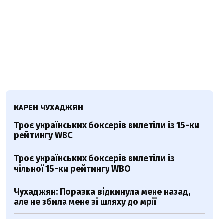
КАРЕН ЧУХАДЖЯН
Троє українських боксерів вилетіли із 15-ки
рейтингу WBC
Троє українських боксерів вилетіли із
чільної 15-ки рейтингу WBO
Чухаджян: Поразка відкинула мене назад,
але не збила мене зі шляху до мрії