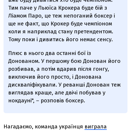
Тим паче у Льюїса Крокера буде бій з
Ліамом Паро, це теж непоганий боксер і
ще не факт, що Крокер буде чемпіоном
коли я наприклад стану претендентом.
Тому поки і дивитись його немає сенсу.
Плюс в нього два останні бої із
Донованом. У першому бою Донован його
розбивав, а потім вдарив після гонгу,
виключив його просто, і Донована
дискваліфікували. У реванші Донован теж
виглядав краще, але двічі побував у
нокдауні", – розповів боксер.
Нагадаємо, команда українця
виграла