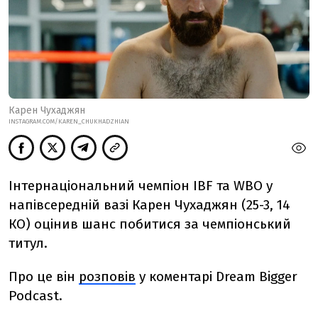
Карен Чухаджян
INSTAGRAM.COM/KAREN_CHUKHADZHIAN
Інтернаціональний чемпіон IBF та WBO у
напівсередній вазі Карен Чухаджян (25-3, 14
КО) оцінив шанс побитися за чемпіонський
титул.
Про це він
розповів
у коментарі Dream Bigger
Podcast.