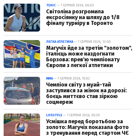
ТЕНІС
— 7 СЕРПНЯ 2026, 06:03
Світоліна розгромила
ексросіянку на шляху до 1/8
фіналу турніру в Торонто
ЛЕГКА АТЛЕТИКА
— 7 СЕРПНЯ 2026, 12:00
Магучіх йде за третім "золотом",
італієць може наздогнати
Борзова: прев'ю чемпіонату
Європи з легкої атлетики
ММА
— 7 СЕРПНЯ 2026, 15:02
Чемпіон світу з муай-тай
заступився за жінок на дорозі:
боєць миттєво став зіркою
соцмереж
LIFESTYLE
— 7 СЕРПНЯ 2026, 05:30
Усмішка перед боротьбою за
золото: Магучіх показала фото
з тренування перед стартом ЧЄ