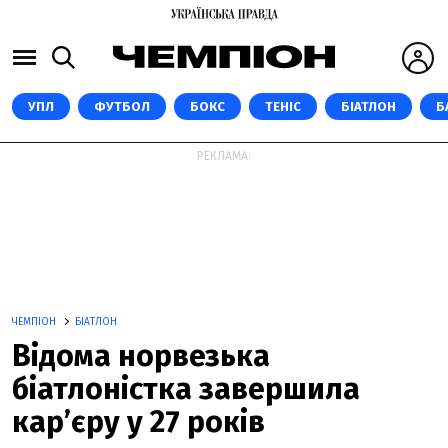
УПЛ
ФУТБОЛ
БОКС
ТЕНІС
БІАТЛОН
Б
РЕКЛАМА:
ЧЕМПІОН
БІАТЛОН
Відома норвезька
біатлоністка завершила
кар’єру у 27 років