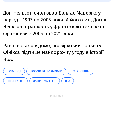
Дон Нельсон очолював Даллас Маверікс у
період з 1997 по 2005 роки. А його син, Донні
Нельсон, працював у фронт-офісі техаської
франшизи з 2005 по 2021 роки.
Раніше стало відомо, що зірковий гравець
Фінікса
підпише найдорожчу угоду
в історії
НБА.
БАСКЕТБОЛ
ЛОС-АНДЖЕЛЕС ЛЕЙКЕРС
ЛУКА ДОНЧИЧ
ЕНТОНІ ДЕВІС
ДАЛЛАС МАВЕРІКС
НБА
РЕКЛАМА: