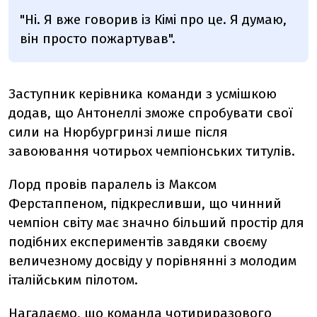
"Ні. Я вже говорив із Кімі про це. Я думаю,
він просто пожартував".
Заступник керівника команди з усмішкою
додав, що Антонеллі зможе спробувати свої
сили на Нюрбургринзі лише після
завоювання чотирьох чемпіонських титулів.
Лорд провів паралель із Максом
Ферстаппеном, підкресливши, що чинний
чемпіон світу має значно більший простір для
подібних експериментів завдяки своєму
величезному досвіду у порівнянні з молодим
італійським пілотом.
Нагадаємо, що команда чотириразового