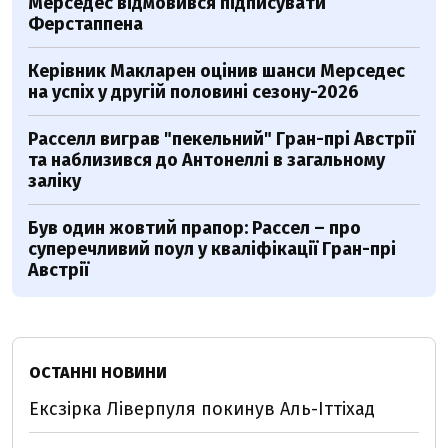
Мерседес відмовився підписувати
Ферстаппена
Керівник Макларен оцінив шанси Мерседес
на успіх у другій половині сезону-2026
Расселл виграв "пекельний" Гран-прі Австрії
та наблизився до Антонеллі в загальному
заліку
Був один жовтий прапор: Рассел – про
суперечливий поул у кваліфікації Гран-прі
Австрії
ОСТАННІ НОВИНИ
Ексзірка Ліверпуля покинув Аль-Іттіхад