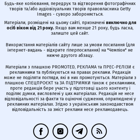
Будь-яке копіювання, передрук та відтворення фотографічних
творів та/або аудіовізуальних творів правовласника Getty
Images - суворо забороняється.
Матеріали, розміщені на цьому сайті, призначені
виключно для
осіб віком від 21 року.
Якщо вам менше 21 року, будь ласка,
залиште цей сайт.
Використання матеріалів сайту лише за умови посилання (для
інтернет-видань - відкрите гіперпосилання) на "Чемпіон" не
нижче другого абзацу.
Матеріали з плашкою PROMOTED, РЕКЛАМА та ПРЕС-РЕЛІЗИ є
рекламними та публікуються на правах реклами. Редакція
може не поділяти погляди, які в них промотуються. Матеріали з
плашкою СПЕЦПРОЄКТ та ЗА ПІДТРИМКИ також є рекламними,
проте редакція бере участь у підготовці цього контенту і
поділяє думки, висловлені у цих матеріалах. Редакція не несе
відповідальності за факти та оціночні судження, оприлюднені у
рекламних матеріалах. Згідно з українським законодавством
відповідальність за зміст реклами несе рекламодавець.