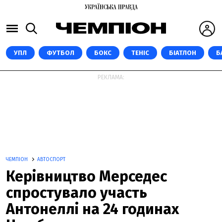
УПЛ
ФУТБОЛ
БОКС
ТЕНІС
БІАТЛОН
Б
РЕКЛАМА:
ЧЕМПІОН
АВТОСПОРТ
Керівництво Мерседес
спростувало участь
Антонеллі на 24 годинах