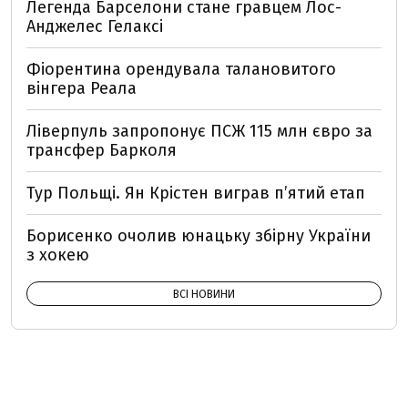
Легенда Барселони стане гравцем Лос-
Анджелес Гелаксі
Фіорентина орендувала талановитого
вінгера Реала
Ліверпуль запропонує ПСЖ 115 млн євро за
трансфер Барколя
Тур Польщі. Ян Крістен виграв п’ятий етап
Борисенко очолив юнацьку збірну України
з хокею
ВСІ НОВИНИ