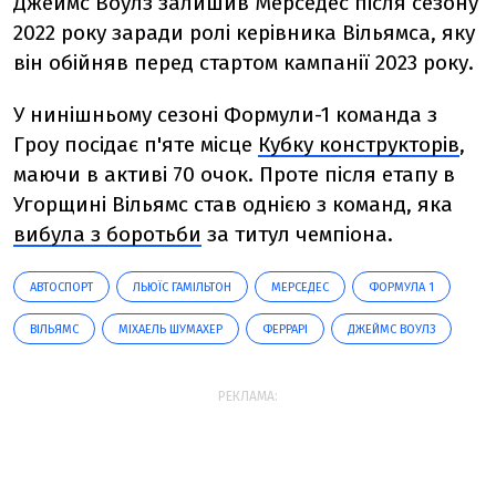
Джеймс Воулз залишив Мерседес після сезону
2022 року заради ролі керівника Вільямса, яку
він обійняв перед стартом кампанії 2023 року.
У нинішньому сезоні Формули-1 команда з
Гроу посідає п'яте місце
Кубку конструкторів
,
маючи в активі 70 очок. Проте після етапу в
Угорщині Вільямс став однією з команд, яка
вибула з боротьби
за титул чемпіона.
АВТОСПОРТ
ЛЬЮЇС ГАМІЛЬТОН
МЕРСЕДЕС
ФОРМУЛА 1
ВІЛЬЯМС
МІХАЕЛЬ ШУМАХЕР
ФЕРРАРІ
ДЖЕЙМС ВОУЛЗ
РЕКЛАМА: