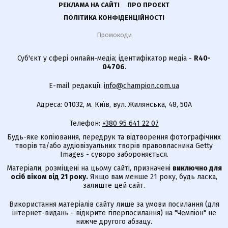
РЕКЛАМА НА САЙТІ
ПРО ПРОЄКТ
ПОЛІТИКА КОНФІДЕНЦІЙНОСТІ
Промокоди
Суб'єкт у сфері онлайн-медіа; ідентифікатор медіа -
R40-
04706
.
E-mail редакції:
info@champion.com.ua
Адреса: 01032, м. Київ, вул. Жилянська, 48, 50А
Телефон:
+380 95 641 22 07
Будь-яке копіювання, передрук та відтворення фотографічних
творів та/або аудіовізуальних творів правовласника Getty
Images - суворо забороняється.
Матеріали, розміщені на цьому сайті, призначені
виключно для
осіб віком від 21 року.
Якщо вам менше 21 року, будь ласка,
залиште цей сайт.
Використання матеріалів сайту лише за умови посилання (для
інтернет-видань - відкрите гіперпосилання) на "Чемпіон" не
нижче другого абзацу.