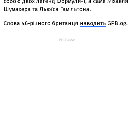
собою двох легенд Формули-1, а саме Міхаеля
Шумахера та Льюїса Гамільтона.
Слова 46-річного британця
наводить
GPBlog.
РЕКЛАМА: