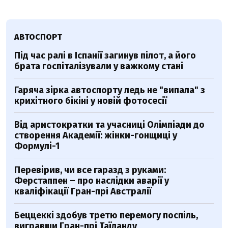
АВТОСПОРТ
Під час ралі в Іспанії загинув пілот, а його
брата госпіталізували у важкому стані
Гаряча зірка автоспорту ледь не "випала" з
крихітного бікіні у новій фотосесії
Від аристократки та учасниці Олімпіади до
створення Академії: жінки-гонщиці у
Формулі-1
Перевірив, чи все гаразд з руками:
Ферстаппен – про наслідки аварії у
кваліфікації Гран-прі Австралії
Беццеккі здобув третю перемогу поспіль,
вигравши Гран-прі Таїланду