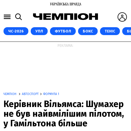
ЧС-2026
УПЛ
ФУТБОЛ
БОКС
ТЕНІС
Б
РЕКЛАМА:
ЧЕМПІОН
АВТОСПОРТ
ФОРМУЛА 1
Керівник Вільямса: Шумахер
не був найвмілішим пілотом,
у Гамільтона більше