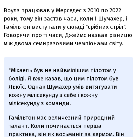
Воулз працював у Мерседес з 2010 по 2022
роки, тому він застав часи, коли І Шумахер, і
Гамільтон виступали у складі "срібних стріл".
Говорячи про ті часи, Джеймс назвав різницю
між двома семиразовими чемпіонами світу.
"Міхаель був не найвмілішим пілотом у
боліді. Я вже казав, що цим пілотом був
Льюїс. Однак Шумахер умів витягувати
кожну мілісекунду з себе і кожну
мілісекунду з команди.
Гамільтон має величезний природний
талант. Коли починається перша
практика, він як восьминіг за кермом. Він