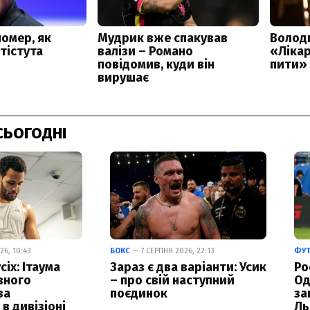
СЬОГОДНІ
6, 10:43
БОКС
— 7 СЕРПНЯ 2026, 22:13
ФУ
сіх: Ітаума
Зараз є два варіанти: Усик
Ро
вного
– про свій наступний
Од
за
поєдинок
за
в дивізіоні
Ль