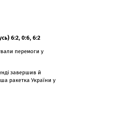
ь) 6:2, 0:6, 6:2
вали перемоги у
аунді завершив й
рша ракетка України у