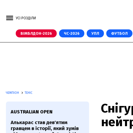
УСІ РОЗДІЛИ
ВІМБЛДОН-2026
ЧС-2026
УПЛ
ФУТБОЛ
ЧЕМПІОН
ТЕНІС
Снігу
AUSTRALIAN OPEN
нейт
Алькарас став дев'ятим
гравцем в історії, який зумів