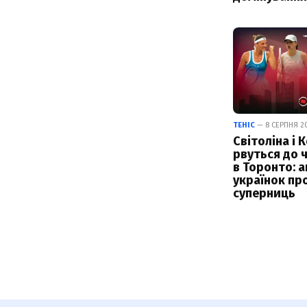
ТЕНІС
— 8 СЕРПНЯ 20
Світоліна і 
рвуться до 
в Торонто: а
українок пр
суперниць