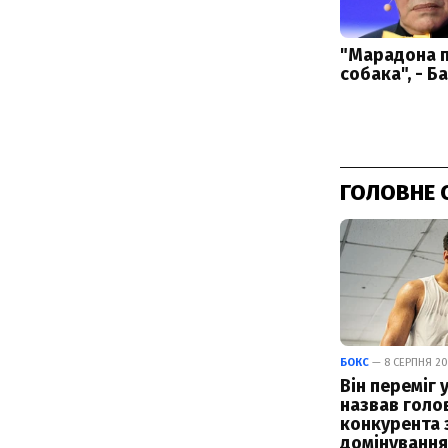
ГОЛОВНЕ 
БОКС
— 8 СЕРПНЯ 202
Він переміг у
назвав голо
конкурента 
домінування 