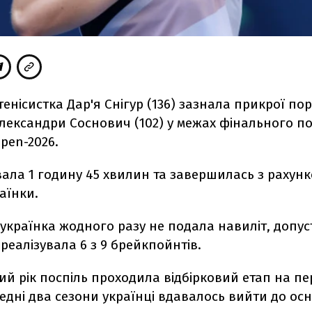
тенісистка Дар'я Снігур (136) зазнала прикрої по
лександри Соснович (102) у межах фінального по
Open-2026.
вала 1 годину 45 хвилин та завершилась з рахунком
аїнки.
 українка жодного разу не подала навиліт, допус
реалізувала 6 з 9 брейкпойнтів.
ий рік поспіль проходила відбірковий етап на п
едні два сезони українці вдавалось вийти до осно