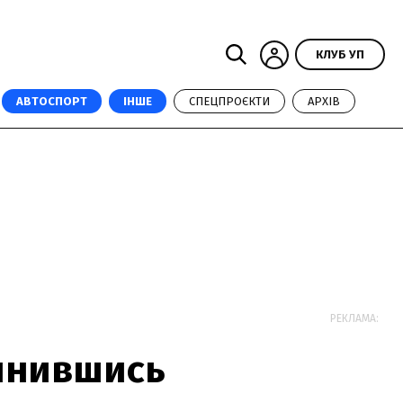
КЛУБ УП
АВТОСПОРТ
ІНШЕ
СПЕЦПРОЄКТИ
АРХІВ
РЕКЛАМА:
пинившись