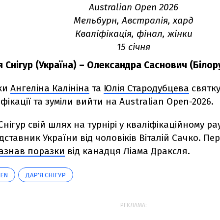
Australian Open 2026
Мельбурн, Австралія, хард
Кваліфікація, фінал, жінки
15 січня
я Снігур (Україна) – Олександра Саснович (Білорус
нки
Ангеліна Калініна
та
Юлія Стародубцева
святку
іфікації та зуміли вийти на Australian Open-2026.
 Снігур свій шлях на турнірі у кваліфікаційному р
ставник України від чоловіків Віталій Сачко. Пе
азнав поразки
від канадця Ліама Драксля.
PEN
ДАР'Я СНІГУР
РЕКЛАМА: