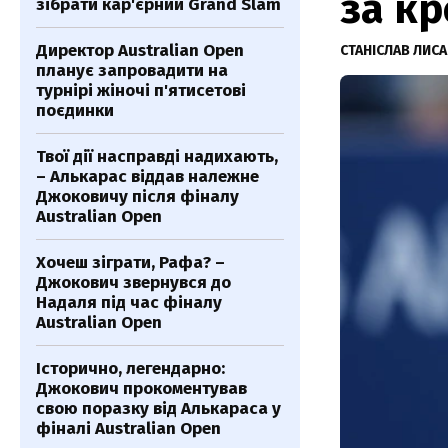
за кр
зібрати кар'єрний Grand Slam
Директор Australian Open
СТАНІСЛАВ ЛИС
планує запровадити на
турнірі жіночі п'ятисетові
поєдинки
Твої дії насправді надихають,
– Алькарас віддав належне
Джоковичу після фіналу
Australian Open
Хочеш зіграти, Рафа? –
Джокович звернувся до
Надаля під час фіналу
Australian Open
Історично, легендарно:
Джокович прокоментував
свою поразку від Алькараса у
фіналі Australian Open