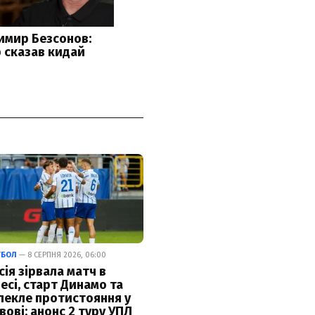
ТБОЛ
— 8 СЕРПНЯ 2026, 06:00
сія зірвала матч в
есі, старт Динамо та
пекле протистояння у
вові: анонс 2 туру УПЛ