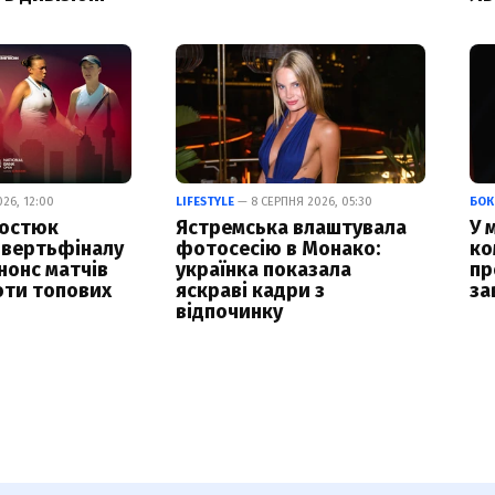
26, 12:00
LIFESTYLE
— 8 СЕРПНЯ 2026, 05:30
БОК
Костюк
Ястремська влаштувала
У 
чвертьфіналу
фотосесію в Монако:
ко
нонс матчів
українка показала
пр
оти топових
яскраві кадри з
за
відпочинку