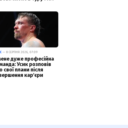
С
— 8 СЕРПНЯ 2026, 07:09
мене дуже професійна
манда: Усик розповів
о свої плани після
вершення кар'єри