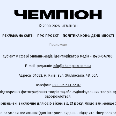
© 2000-2026, ЧЕМПІОН
РЕКЛАМА НА САЙТІ
ПРО ПРОЄКТ
ПОЛІТИКА КОНФІДЕНЦІЙНОСТІ
Промокоди
Суб'єкт у сфері онлайн-медіа; ідентифікатор медіа -
R40-04706
.
E-mail редакції:
info@champion.com.ua
Адреса: 01032, м. Київ, вул. Жилянська, 48, 50А
Телефон:
+380 95 641 22 07
відтворення фотографічних творів та/або аудіовізуальних творів п
забороняється.
 призначені
виключно для осіб віком від 21 року.
Якщо вам менше 21
е за умови посилання (для інтернет-видань - відкрите гіперпосила