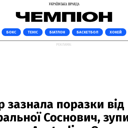
БОКС
ТЕНІС
БІАТЛОН
БАСКЕТБОЛ
ХОКЕЙ
РЕКЛАМА:
р зазнала поразки від
ральної Соснович, зу