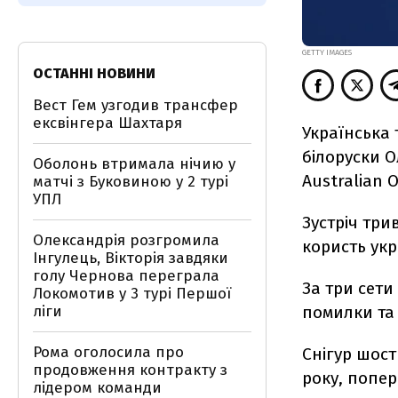
GETTY IMAGES
ОСТАННІ НОВИНИ
Вест Гем узгодив трансфер
ексвінгера Шахтаря
Українська 
білоруски О
Оболонь втримала нічию у
Australian 
матчі з Буковиною у 2 турі
УПЛ
Зустріч три
Олександрія розгромила
користь укр
Інгулець, Вікторія завдяки
голу Чернова переграла
За три сети
Локомотив у 3 турі Першої
помилки та 
ліги
Рома оголосила про
Снігур шост
продовження контракту з
року, попер
лідером команди