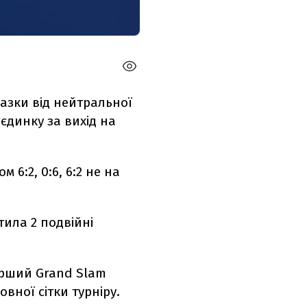
разки від нейтральної
єдинку за вихід на
 6:2, 0:6, 6:2 не на
тила 2 подвійні
ерший Grand Slam
вної сітки турніру.