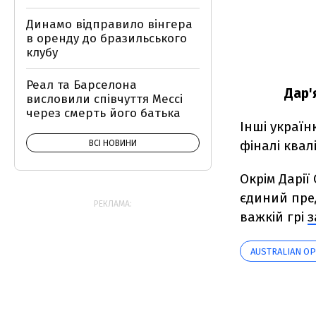
Динамо відправило вінгера
в оренду до бразильського
клубу
Реал та Барселона
Дар'
висловили співчуття Мессі
через смерть його батька
Інші украї
фіналі квал
ВСІ НОВИНИ
Окрім Дарії
єдиний пред
РЕКЛАМА:
важкій грі
з
AUSTRALIAN O