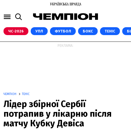
ЧС-2026
УПЛ
ФУТБОЛ
БОКС
ТЕНІС
Б
РЕКЛАМА:
ЧЕМПІОН
ТЕНІС
Лідер збірної Сербії
потрапив у лікарню після
матчу Кубку Девіса