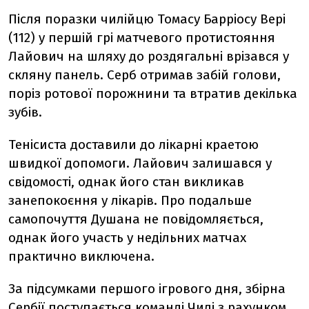
Після поразки чилійцю Томасу Барріосу Вері
(112) у першій грі матчевого протистояння
Лайович на шляху до роздягальні врізався у
скляну панель. Серб отримав забій голови,
поріз ротової порожнини та втратив декілька
зубів.
Тенісиста доставили до лікарні краетою
швидкої допомоги. Лайович залишався у
свідомості, однак його стан викликав
занепокоєння у лікарів. Про подальше
самопочуття Душана не повідомляється,
однак його участь у недільних матчах
практично виключена.
За підсумками першого ігрового дня, збірна
Сербії поступається команді Чилі з рахунком