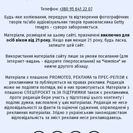
Телефон:
+380 95 641 22 07
Будь-яке копіювання, передрук та відтворення фотографічних
творів та/або аудіовізуальних творів правовласника Getty
Images - суворо забороняється.
Матеріали, розміщені на цьому сайті, призначені
виключно для
осіб віком від 21 року.
Якщо вам менше 21 року, будь ласка,
залиште цей сайт.
Використання матеріалів сайту лише за умови посилання (для
інтернет-видань - відкрите гіперпосилання) на "Чемпіон" не
нижче другого абзацу.
Матеріали з плашкою PROMOTED, РЕКЛАМА та ПРЕС-РЕЛІЗИ є
рекламними та публікуються на правах реклами. Редакція
може не поділяти погляди, які в них промотуються. Матеріали з
плашкою СПЕЦПРОЄКТ та ЗА ПІДТРИМКИ також є рекламними,
проте редакція бере участь у підготовці цього контенту і
поділяє думки, висловлені у цих матеріалах. Редакція не несе
відповідальності за факти та оціночні судження, оприлюднені у
рекламних матеріалах. Згідно з українським законодавством
відповідальність за зміст реклами несе рекламодавець.