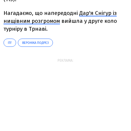
Нагадаємо, що напередодні
Дар'я Снігур із
нищівним розгромом
вийшла у друге коло
турніру в Трнаві.
ITF
ВЕРОНІКА ПОДРЕЗ
РЕКЛАМА: