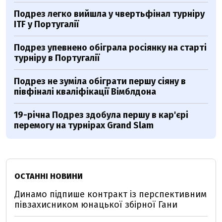
Подрез легко вийшла у чвертьфінал турніру
ITF у Португалії
Подрез упевнено обіграла росіянку на старті
турніру в Португалії
Подрез не зуміла обіграти першу сіяну в
півфіналі кваліфікації Вімблдона
19-річна Подрез здобула першу в кар'єрі
перемогу на турнірах Grand Slam
ОСТАННІ НОВИНИ
Динамо підпише контракт із перспективним
півзахисником юнацької збірної Гани