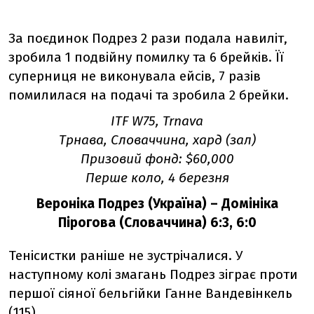
За поєдинок Подрез 2 рази подала навиліт,
зробила 1 подвійну помилку та 6 брейків. Її
суперниця не виконувала ейсів, 7 разів
помилилася на подачі та зробила 2 брейки.
ITF W75,
Trnava
Трнава, Словаччина, хард (зал)
Призовий фонд: $60,000
Перше коло, 4 березня
Вероніка Подрез (Україна) – Домініка
Пірогова (Словаччина) 6:3, 6:0
Тенісистки раніше не зустрічалися. У
наступному колі змагань Подрез зіграє проти
першої сіяної бельгійки Ганне Вандевінкель
(115).