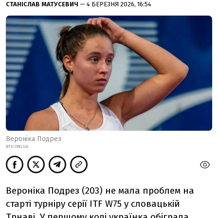
СТАНІСЛАВ МАТУСЕВИЧ
— 4 БЕРЕЗНЯ 2026, 16:54
Вероніка Подрез
BTU.ORG.UA
Вероніка Подрез (203) не мала проблем на
старті турніру серії ITF W75 у словацькій
Трнаві. У першому колі українка обіграла