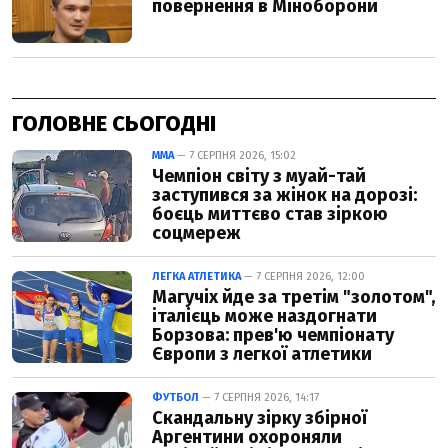
ГОЛОВНЕ СЬОГОДНІ
ММА
— 7 СЕРПНЯ 2026, 15:02
Чемпіон світу з муай-тай
заступився за жінок на дорозі:
боєць миттєво став зіркою
соцмереж
ЛЕГКА АТЛЕТИКА
— 7 СЕРПНЯ 2026, 12:00
Магучіх йде за третім "золотом",
італієць може наздогнати
Борзова: прев'ю чемпіонату
Європи з легкої атлетики
ФУТБОЛ
— 7 СЕРПНЯ 2026, 14:17
Скандальну зірку збірної
Аргентини охороняли