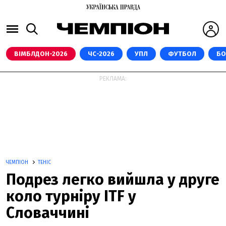
ВІМБЛДОН-2026
ЧС-2026
УПЛ
ФУТБОЛ
БО
РЕКЛАМА:
ЧЕМПІОН
ТЕНІС
Подрез легко вийшла у друге
коло турніру ITF у
Словаччині