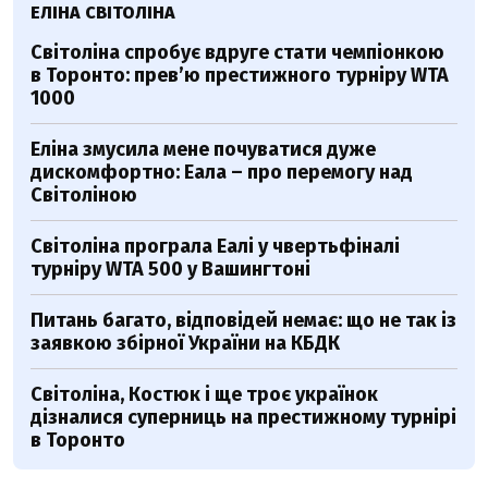
ЕЛІНА СВІТОЛІНА
Світоліна спробує вдруге стати чемпіонкою
в Торонто: прев’ю престижного турніру WTA
1000
Еліна змусила мене почуватися дуже
дискомфортно: Еала – про перемогу над
Світоліною
Світоліна програла Еалі у чвертьфіналі
турніру WTA 500 у Вашингтоні
Питань багато, відповідей немає: що не так із
заявкою збірної України на КБДК
Світоліна, Костюк і ще троє українок
дізналися суперниць на престижному турнірі
в Торонто