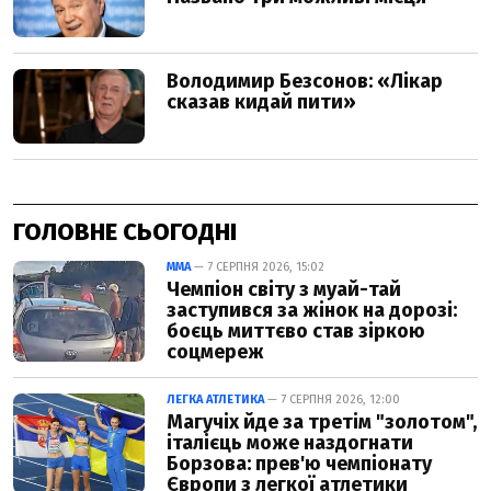
ГОЛОВНЕ СЬОГОДНІ
ММА
— 7 СЕРПНЯ 2026, 15:02
Чемпіон світу з муай-тай
заступився за жінок на дорозі:
боєць миттєво став зіркою
соцмереж
ЛЕГКА АТЛЕТИКА
— 7 СЕРПНЯ 2026, 12:00
Магучіх йде за третім "золотом",
італієць може наздогнати
Борзова: прев'ю чемпіонату
Європи з легкої атлетики