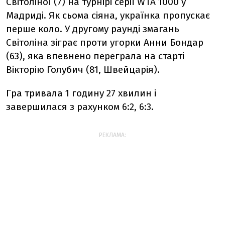
Світоліної (7) на турнірі серії WTA 1000 у
Мадриді. Як сьома сіяна, українка пропускає
перше коло. У другому раунді змагань
Світоліна зіграє проти угорки Анни Бондар
(63), яка впевнено переграла на старті
Вікторію Голубич (81, Швейцарія).
Гра тривала 1 годину 27 хвилин і
завершилася з рахунком 6:2, 6:3.
РЕКЛАМА: