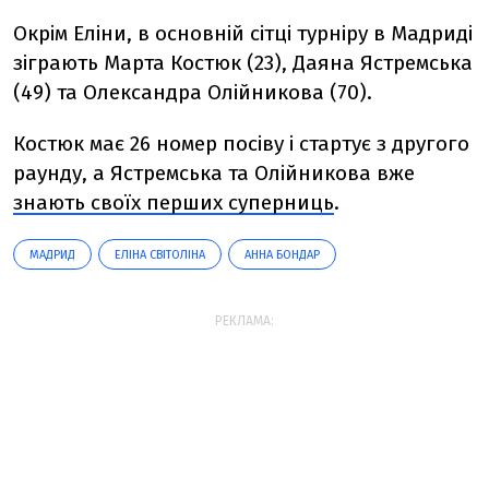
Окрім Еліни, в основній сітці турніру в Мадриді
зіграють Марта Костюк (23), Даяна Ястремська
(49) та Олександра Олійникова (70).
Костюк має 26 номер посіву і стартує з другого
раунду, а Ястремська та Олійникова вже
знають своїх перших суперниць
.
МАДРИД
ЕЛІНА СВІТОЛІНА
АННА БОНДАР
РЕКЛАМА: