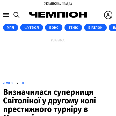
УПЛ
ФУТБОЛ
БОКС
ТЕНІС
БІАТЛОН
Б
РЕКЛАМА:
ЧЕМПІОН
ТЕНІС
Визначилася суперниця
Світоліної у другому колі
престижного турніру в