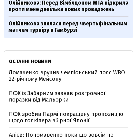
Олійникова: Перед Вімблдоном WTA відкрила
проти мене декілька нових проваджень
Олійникова знялася перед чвертьфінальним
матчем турніру в Гамбурзі
ОСТАННІ НОВИНИ
Ломаченко вручив чемпіонський пояс WBO
22-річному Мейсону
ПСЖ із Забарним зазнав розгромної
поразки від Мальорки
ПСЖ зробив Пармі покращену пропозицію
щодо голкіпера збірної Японії
Алієв: Пономаренко поки що зовсім не