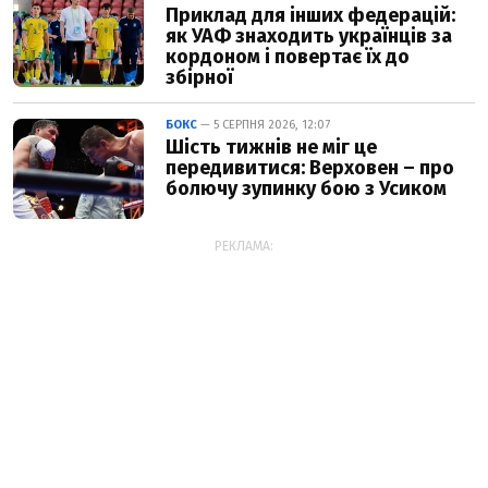
Приклад для інших федерацій:
як УАФ знаходить українців за
кордоном і повертає їх до
збірної
БОКС
— 5 СЕРПНЯ 2026, 12:07
Шість тижнів не міг це
передивитися: Верховен – про
болючу зупинку бою з Усиком
РЕКЛАМА: