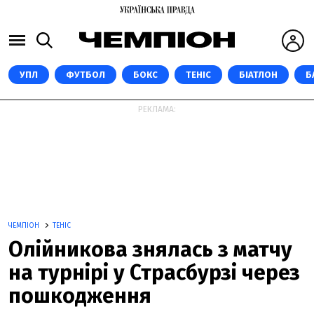
УПЛ
ФУТБОЛ
БОКС
ТЕНІС
БІАТЛОН
Б
РЕКЛАМА:
ЧЕМПІОН
ТЕНІС
Олійникова знялась з матчу
на турнірі у Страсбурзі через
пошкодження