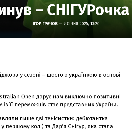
инув – СНІГУРочк
ІГОР ГРАЧОВ
— 9 СІЧНЯ 2025, 13:20
джора у сезоні – шостою українкою в основі
stralian Open дарує нам виключно позитивні
м із її переможців стає представник України.
тавляли лише дві тенісистки: дебютантка
у першому колі) та Дар'я Снігур, яка стала