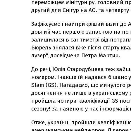
переможцем мінітурніру, головний при
другий для Снігур на AO. та четверту
Зафіксуємо і найприкріший візит до 
довгий час першою запасною на потра
залишилася в сантиметрі від потрап
Бюрель знялася вже після старту квалі
лузер", досвідчена Петра Мартич.
До речі, Юлія Стародубцева теж зайш
номером. Інакше їй надався б шанс у
Slam (GS). Нагадаємо, що минулого р
досягнення не лише в українському роз
пройшла чотири кваліфікації GS пос
сезону! За наявною у нас інформаціє
Отже, українці пройшли кваліфікацію
американським мейджором. Лідером т