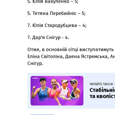
5. Юлія Вакуленко – 5;
5. Тетяна Перебийніс – 5;
7. Юлія Стародубцева – 4;
7. Дар'я Снігур - 4.
Отже, в основній сітці виступатимуть
Еліна Світоліна, Даяна Ястремська, А
Снігур.
ЧИТАЙТЕ ТАКОЖ :
Стабільні
та кволіс