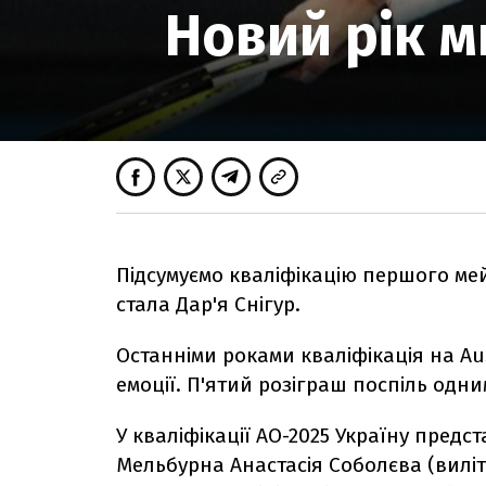
Новий рік м
Підсумуємо кваліфікацію першого мей
стала Дар'я Снігур.
Останніми роками кваліфікація на Au
емоції. П'ятий розіграш поспіль одни
У кваліфікації АO-2025 Україну предс
Мельбурна Анастасія Соболєва (виліт 