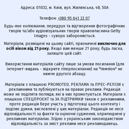
Адреса: 01032, м. Київ, вул. Жилянська, 48, 50А
Телефон:
+380 95 641 22 07
Будь-яке копіювання, передрук та відтворення фотографічних
творів та/або аудіовізуальних творів правовласника Getty
Images - суворо забороняється.
Матеріали, розміщені на цьому сайті, призначені
виключно для
осіб віком від 21 року.
Якщо вам менше 21 року, будь ласка,
залиште цей сайт.
Використання матеріалів сайту лише за умови посилання (для
інтернет-видань - відкрите гіперпосилання) на "Чемпіон" не
нижче другого абзацу.
Матеріали з плашкою PROMOTED, РЕКЛАМА та ПРЕС-РЕЛІЗИ є
рекламними та публікуються на правах реклами. Редакція
може не поділяти погляди, які в них промотуються. Матеріали з
плашкою СПЕЦПРОЄКТ та ЗА ПІДТРИМКИ також є рекламними,
проте редакція бере участь у підготовці цього контенту і
поділяє думки, висловлені у цих матеріалах. Редакція не несе
відповідальності за факти та оціночні судження, оприлюднені у
рекламних матеріалах. Згідно з українським законодавством
відповідальність за зміст реклами несе рекламодавець.