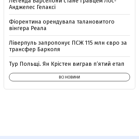
Легенда Барселони стане гравцем Лос-
Анджелес Гелаксі
Фіорентина орендувала талановитого
вінгера Реала
Ліверпуль запропонує ПСЖ 115 млн євро за
трансфер Барколя
Тур Польщі. Ян Крістен виграв п’ятий етап
ВСІ НОВИНИ