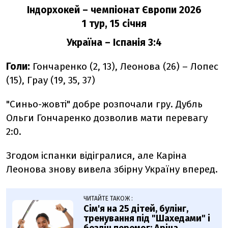
Індорхокей – чемпіонат Європи 2026
1 тур, 15 січня
Україна
– Іспанія 3:4
Голи:
Гончаренко (2, 13), Леонова (26) – Лопес
(15), Грау (19, 35, 37)
"Синьо-жовті" добре розпочали гру. Дубль
Ольги Гончаренко дозволив мати перевагу
2:0.
Згодом іспанки відігралися, але Каріна
Леонова знову вивела збірну Україну вперед.
ЧИТАЙТЕ ТАКОЖ :
Сім'я на 25 дітей, булінг,
тренування під "Шахедами" і
безліч перемог: Аріна