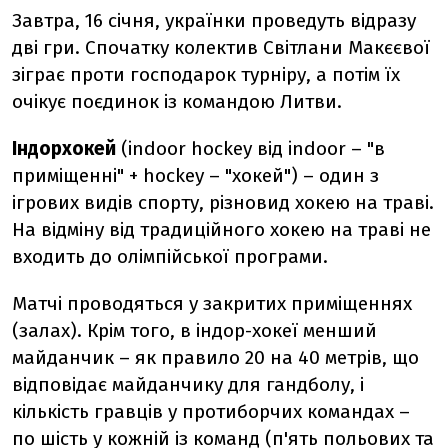
Завтра, 16 січня, українки проведуть відразу
дві гри. Спочатку колектив Світлани Макєєвої
зіграє проти господарок турніру, а потім їх
очікує поєдинок із командою Литви.
Індорхокей
(indoor hockey від indoor – "в
приміщенні" + hockey – "хокей") – один з
ігрових видів спорту, різновид хокею на траві.
На відміну від традиційного хокею на траві не
входить до олімпійської програми.
Матчі проводяться у закритих приміщеннях
(залах). Крім того, в індор-хокеї менший
майданчик – як правило 20 на 40 метрів, що
відповідає майданчику для гандболу, і
кількість гравців у протиборчих командах –
по шість у кожній із команд (п'ять польових та