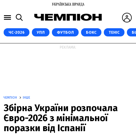
ЧС-2026
УПЛ
ФУТБОЛ
БОКС
ТЕНІС
Б
РЕКЛАМА:
ЧЕМПІОН
ІНШЕ
Збірна України розпочала
Євро-2026 з мінімальної
поразки від Іспанії