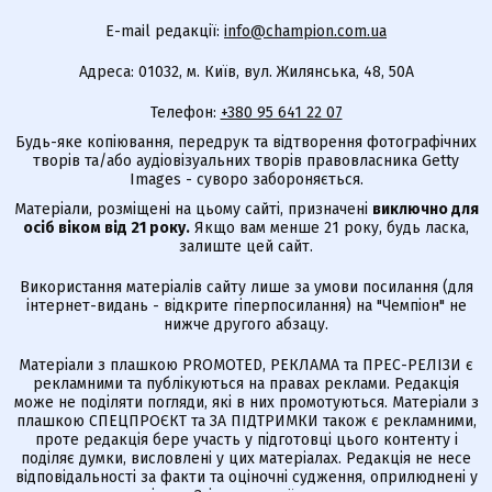
E-mail редакції:
info@champion.com.ua
Адреса: 01032, м. Київ, вул. Жилянська, 48, 50А
Телефон:
+380 95 641 22 07
Будь-яке копіювання, передрук та відтворення фотографічних
творів та/або аудіовізуальних творів правовласника Getty
Images - суворо забороняється.
Матеріали, розміщені на цьому сайті, призначені
виключно для
осіб віком від 21 року.
Якщо вам менше 21 року, будь ласка,
залиште цей сайт.
Використання матеріалів сайту лише за умови посилання (для
інтернет-видань - відкрите гіперпосилання) на "Чемпіон" не
нижче другого абзацу.
Матеріали з плашкою PROMOTED, РЕКЛАМА та ПРЕС-РЕЛІЗИ є
рекламними та публікуються на правах реклами. Редакція
може не поділяти погляди, які в них промотуються. Матеріали з
плашкою СПЕЦПРОЄКТ та ЗА ПІДТРИМКИ також є рекламними,
проте редакція бере участь у підготовці цього контенту і
поділяє думки, висловлені у цих матеріалах. Редакція не несе
відповідальності за факти та оціночні судження, оприлюднені у