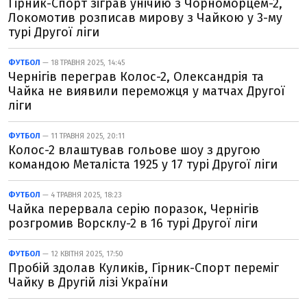
Гірник-Спорт зіграв унічию з Чорноморцем-2,
Локомотив розписав мирову з Чайкою у 3-му
турі Другої ліги
ФУТБОЛ
— 18 ТРАВНЯ 2025, 14:45
Чернігів переграв Колос-2, Олександрія та
Чайка не виявили переможця у матчах Другої
ліги
ФУТБОЛ
— 11 ТРАВНЯ 2025, 20:11
Колос-2 влаштував гольове шоу з другою
командою Металіста 1925 у 17 турі Другої ліги
ФУТБОЛ
— 4 ТРАВНЯ 2025, 18:23
Чайка перервала серію поразок, Чернігів
розгромив Ворсклу-2 в 16 турі Другої ліги
ФУТБОЛ
— 12 КВІТНЯ 2025, 17:50
Пробій здолав Куликів, Гірник-Спорт переміг
Чайку в Другій лізі України