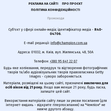
РЕКЛАМА НА САЙТІ
ПРО ПРОЄКТ
ПОЛІТИКА КОНФІДЕНЦІЙНОСТІ
Промокоди
Суб'єкт у сфері онлайн-медіа; ідентифікатор медіа -
R40-
04706
.
E-mail редакції:
info@champion.com.ua
Адреса: 01032, м. Київ, вул. Жилянська, 48, 50А
Телефон:
+380 95 641 22 07
Будь-яке копіювання, передрук та відтворення фотографічних
творів та/або аудіовізуальних творів правовласника Getty
Images - суворо забороняється.
Матеріали, розміщені на цьому сайті, призначені
виключно для
осіб віком від 21 року.
Якщо вам менше 21 року, будь ласка,
залиште цей сайт.
Використання матеріалів сайту лише за умови посилання (для
інтернет-видань - відкрите гіперпосилання) на "Чемпіон" не
нижче другого абзацу.