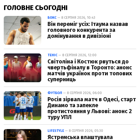
ГОЛОВНЕ СЬОГОДНІ
БОКС
— 8 СЕРПНЯ 2026, 10:43
Він переміг усіх: Ітаума назвав
головного конкурента за
домінування в дивізіоні
ТЕНІС
— 8 СЕРПНЯ 2026, 12:00
Світоліна і Костюк рвуться до
чвертьфіналу в Торонто: анонс
матчів українок проти топових
суперниць
ФУТБОЛ
— 8 СЕРПНЯ 2026, 06:00
Росія зірвала матч в Одесі, старт
Динамо та запекле
протистояння у Львові: анонс 2
туру УПЛ
LIFESTYLE
— 8 СЕРПНЯ 2026, 05:30
Ястремська влаштувала