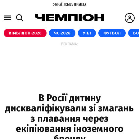
ВІМБЛДОН-2026
ЧС-2026
УПЛ
ФУТБОЛ
БО
РЕКЛАМА:
В Росії дитину
дискваліфікували зі змагань
з плавання через
екіпіювання іноземного