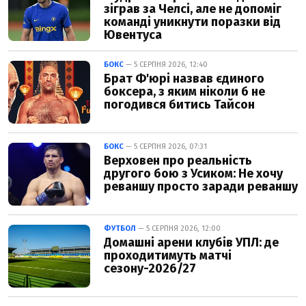
зіграв за Челсі, але не допоміг
команді уникнути поразки від
Ювентуса
БОКС
— 5 СЕРПНЯ 2026, 12:40
Брат Ф'юрі назвав єдиного
боксера, з яким ніколи б не
погодився битись Тайсон
БОКС
— 5 СЕРПНЯ 2026, 07:31
Верховен про реальність
другого бою з Усиком: Не хочу
реваншу просто заради реваншу
ФУТБОЛ
— 5 СЕРПНЯ 2026, 12:00
Домашні арени клубів УПЛ: де
проходитимуть матчі
сезону-2026/27