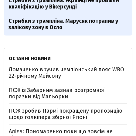
Стрибки з трампліна. Українці не пройшли
кваліфікацію у Вікерсунді
Стрибки з трампліна. Марусяк потрапив у
залікову зону в Осло
ОСТАННІ НОВИНИ
Ломаченко вручив чемпіонський пояс WBO
22-річному Мейсону
ПСЖ із Забарним зазнав розгромної
поразки від Мальорки
ПСЖ зробив Пармі покращену пропозицію
щодо голкіпера збірної Японії
Алієв: Пономаренко поки що зовсім не