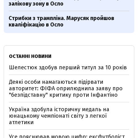
залікову зону в Осло
Стрибки з трампліна. Марусяк пройшов
кваліфікацію в Осло
ОСТАННІ НОВИНИ
Шелестюк здобув перший титул за 10 років
Деякі особи намагаються підірвати
авторитет: ФІФА оприлюднила заяву про
"безпідставну" критику проти Інфантіно
Україна здобула історичну медаль на
юнацькому чемпіонаті світу з легкої
атлетики
Усе пояснював мовою цифр: ексфутболіст