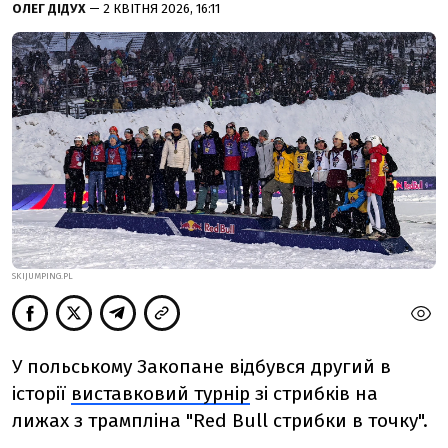
ОЛЕГ ДІДУХ
— 2 КВІТНЯ 2026, 16:11
SKIJUMPING.PL
У польському Закопане відбувся другий в
історії
виставковий турнір
зі стрибків на
лижах з трампліна "Red Bull стрибки в точку".