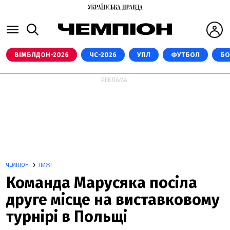
ВІМБЛДОН-2026
ЧС-2026
УПЛ
ФУТБОЛ
БО
РЕКЛАМА:
ЧЕМПІОН
ЛИЖІ
Команда Марусяка посіла
друге місце на виставковому
турнірі в Польщі