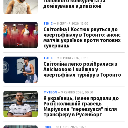
головного конкурента за
домінування в дивізіоні
ТЕНІС
— 8 СЕРПНЯ 2026, 12:00
Світоліна і Костюк рвуться до
чвертьфіналу в Торонто: анонс
матчів українок проти топових
суперниць
ТЕНІС
— 9 СЕРПНЯ 2026, 06:16
Світоліна легко розібралася з
Анісімовою і вийшла у
чвертьфінал турніру в Торонто
ФУТБОЛ
— 9 СЕРПНЯ 2026, 00:50
Я українець, і мене продали до
Росії: колишній гравець
Маріуполя "перевзувся" після
трансферу в Русенборг
ІНШЕ
— 8 СЕРПНЯ 2026, 15:28