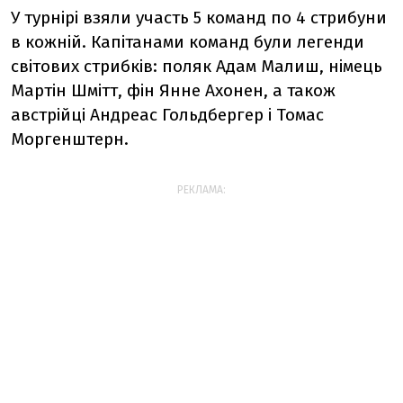
У турнірі взяли участь 5 команд по 4 стрибуни
в кожній. Капітанами команд були легенди
світових стрибків: поляк Адам Малиш, німець
Мартін Шмітт, фін Янне Ахонен, а також
австрійці Андреас Гольдбергер і Томас
Моргенштерн.
РЕКЛАМА: