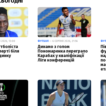
СЬОГОДНІ
 2026, 13:00
ФУТБОЛ
— 6 СЕРПНЯ 2026, 21:56
ФУ
тболіста
Динамо з голом
Пі
ерті біля
Пономаренка переграло
фу
динку
Карабах у кваліфікації
на
Ліги конференцій
по
ма
ет