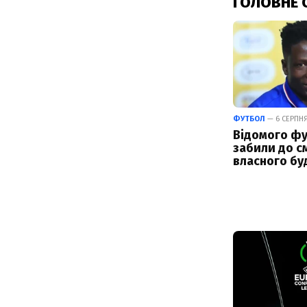
ГОЛОВНЕ 
ФУТБОЛ
— 6 СЕРПНЯ
Відомого фу
забили до см
власного бу