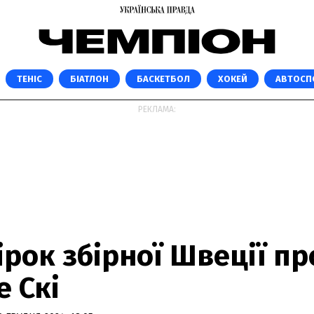
ТЕНІС
БІАТЛОН
БАСКЕТБОЛ
ХОКЕЙ
АВТОСП
РЕКЛАМА:
ірок збірної Швеції п
е Скі