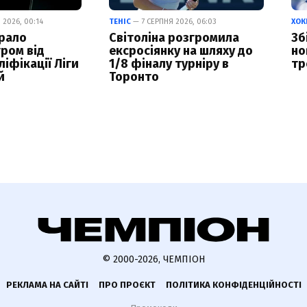
 2026, 00:14
ТЕНІС
— 7 СЕРПНЯ 2026, 06:03
ХОК
рало
Світоліна розгромила
Зб
гром від
ексросіянку на шляху до
но
ліфікації Ліги
1/8 фіналу турніру в
тр
й
Торонто
© 2000-2026, ЧЕМПІОН
РЕКЛАМА НА САЙТІ
ПРО ПРОЄКТ
ПОЛІТИКА КОНФІДЕНЦІЙНОСТІ