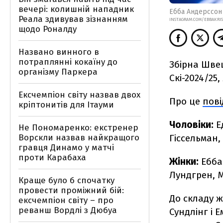
вечері: колишній нападник
Ебба Андерссон
Реала здивував зізнанням
INSTAGRAM.COM/EBBAKRI
щодо Роналду
Названо винного в
потраплянні кокаїну до
Збірна Швец
організму Паркера
Скі-2024/25,
Ексчемпіон світу назвав двох
Про це
пов
кріптонитів для Ітауми
Чоловіки:
Е
Не Пономаренко: екстренер
Гіссельман,
Ворскли назвав найкращого
гравця Динамо у матчі
проти Карабаха
Жінки:
Ебба 
Лундгрен, М
Краще було б спочатку
провести проміжний бій:
До складу ж
ексчемпіон світу – про
реванш Вордлі з Дюбуа
Сундлінг і 