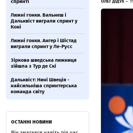
спринті
ОЛЕГ ДІДУХ
— 1
Лижні гонки. Вальнеш і
Дальквіст виграли спринт у
Коні
Лижні гонки. Ангер і Шістад
виграли спринт у Ле-Русс
Зіркова шведська лижниця
зійшла з Тур де Скі
Дальквіст: Нині Швеція -
найсильніша спринтерська
команда світу
ОСТАННІ НОВИНИ
Він змагався навіть під час