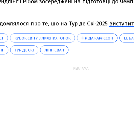
ундлінг і Рібом зосереджені на підготовці до чемпі
домлялося про те, що на Тур де Скі-2025
виступит
СТ
КУБОК СВІТУ З ЛИЖНИХ ГОНОК
ФРІДА КАРЛССОН
ЕББА
НГ
ТУР ДЕ СКІ
ЛІНН СВАН
РЕКЛАМА: