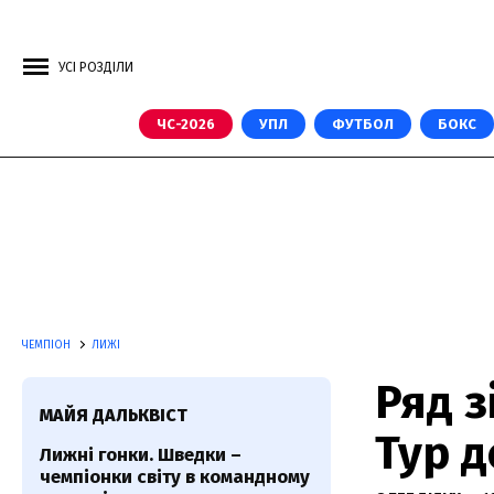
УСІ РОЗДІЛИ
ЧС-2026
УПЛ
ФУТБОЛ
БОКС
ЧЕМПІОН
ЛИЖІ
Ряд з
МАЙЯ ДАЛЬКВІСТ
Тур д
Лижні гонки. Шведки –
чемпіонки світу в командному