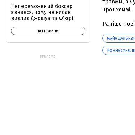
травми, а С
Непереможений боксер
Тронхеймі.
зізнався, чому не кидає
виклик Джошуа та Ф'юрі
Раніше пові
ВСІ НОВИНИ
МАЙЯ ДАЛЬКВІ
ЙОННА СУНДЛІ
РЕКЛАМА: