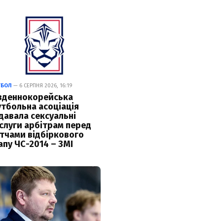
ТБОЛ
— 6 СЕРПНЯ 2026, 16:19
вденнокорейська
тбольна асоціація
давала сексуальні
слуги арбітрам перед
тчами відбіркового
апу ЧС-2014 – ЗМІ