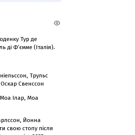
оденку Тур де
ь ді Ф’ємме (Італія).
аніельссон, Трульс
, Оскар Свенссон
 Моа Ілар, Моа
Карлссон, Йонна
ти свою стопу після