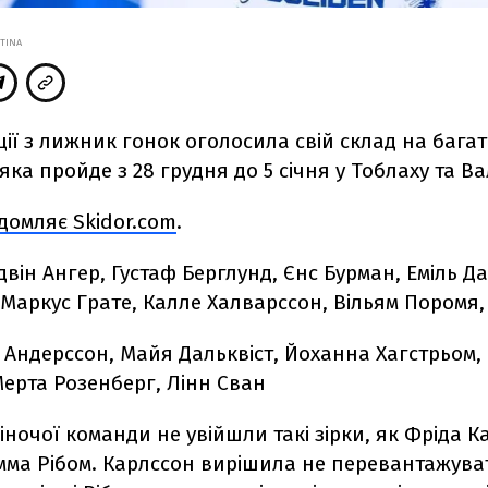
STINA
ії з лижник гонок оголосила свій склад на багат
 яка пройде з 28 грудня до 5 січня у Тоблаху та Вал
ідомляє
Skidor
.
com
.
двін Ангер, Густаф Берглунд, Єнс Бурман, Еміль Д
 Маркус Грате, Калле Халварссон, Вільям Поромя
Андерссон, Майя Дальквіст, Йоханна Хагстрьом,
ерта Розенберг, Лінн Сван
іночої команди не увійшли такі зірки, як Фріда 
Емма Рібом. Карлссон вирішила не перевантажува