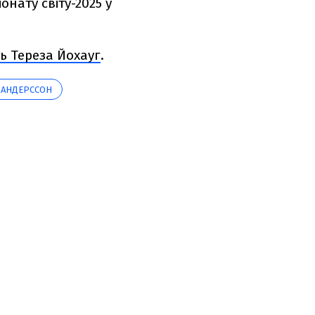
онату світу-2025 у
ь Тереза Йохауг
.
 АНДЕРССОН