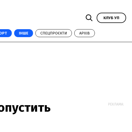
КЛУБ УП
ОРТ
ІНШЕ
СПЕЦПРОЄКТИ
АРХІВ
ропустить
РЕКЛАМА: