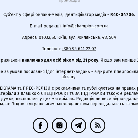
Промокоди
Суб'єкт у сфері онлайн-медіа; ідентифікатор медіа -
R40-04706
.
E-mail редакції:
info@champion.com.ua
Адреса: 01032, м. Київ, вул. Жилянська, 48, 50А
Телефон:
+380 95 641 22 07
 призначені
виключно для осіб віком від 21 року.
Якщо вам менше 21
е за умови посилання (для інтернет-видань - відкрите гіперпосила
абзацу.
КЛАМА та ПРЕС-РЕЛІЗИ є рекламними та публікуються на правах р
Матеріали з плашкою СПЕЦПРОЄКТ та ЗА ПІДТРИМКИ також є реклам
є думки, висловлені у цих матеріалах. Редакція не несе відповідальн
алах. Згідно з українським законодавством відповідальність за зм