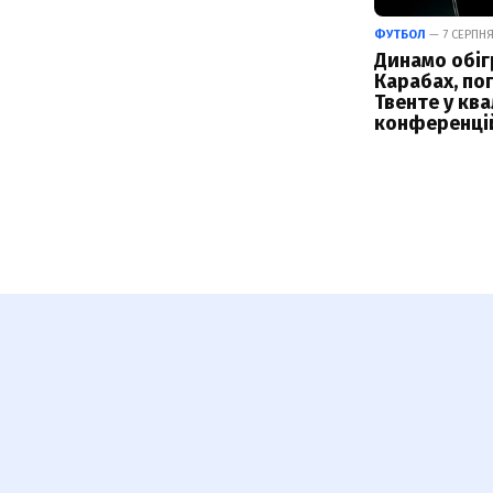
ФУТБОЛ
— 7 СЕРПНЯ
Динамо обіг
Карабах, по
Твенте у ква
конференці