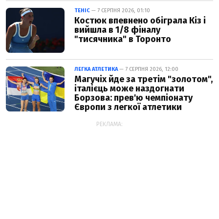
ТЕНІС
— 7 СЕРПНЯ 2026, 01:10
Костюк впевнено обіграла Кіз і
вийшла в 1/8 фіналу
"тисячника" в Торонто
ЛЕГКА АТЛЕТИКА
— 7 СЕРПНЯ 2026, 12:00
Магучіх йде за третім "золотом",
італієць може наздогнати
Борзова: прев'ю чемпіонату
Європи з легкої атлетики
РЕКЛАМА: