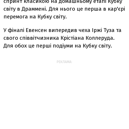
спринт класикою на домашньому етапі Кубку
світу в Драммені. Для нього це перша в кар'єрі
перемога на Кубку світу.
У фіналі Евенсен випередив чеха Іржі Туза та
свого співвітчизника Крістіана Коллеруда.
Для обох це перші подіуми на Кубку світу.
РЕКЛАМА: