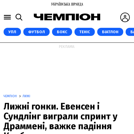
УПЛ
ФУТБОЛ
БОКС
ТЕНІС
БІАТЛОН
Б
РЕКЛАМА:
ЧЕМПІОН
ЛИЖІ
Лижні гонки. Евенсен і
Сундлінг виграли спринт у
Драммені, важке падіння