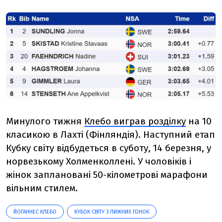
Минулого тижня
Клебо виграв розділку
на 10
класикою в Лахті (Фінляндія). Наступний етап
Кубку світу відбудеться в суботу, 14 березня, у
норвезькому Холменколлені. У чоловіків і
жінок заплановані 50-кілометрові марафони
вільним стилем.
ЙОГАННЕС КЛЕБО
КУБОК СВІТУ З ЛИЖНИХ ГОНОК