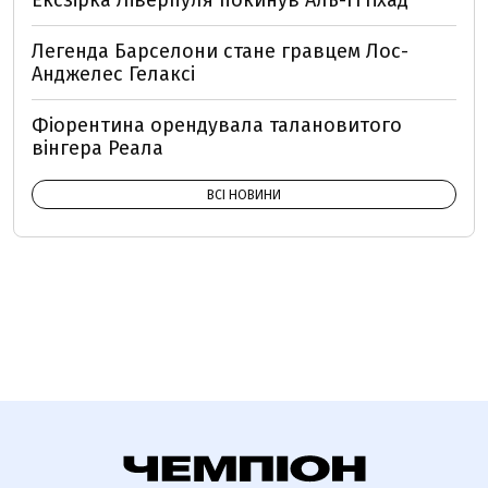
Ексзірка Ліверпуля покинув Аль-Іттіхад
Легенда Барселони стане гравцем Лос-
Анджелес Гелаксі
Фіорентина орендувала талановитого
вінгера Реала
ВСІ НОВИНИ