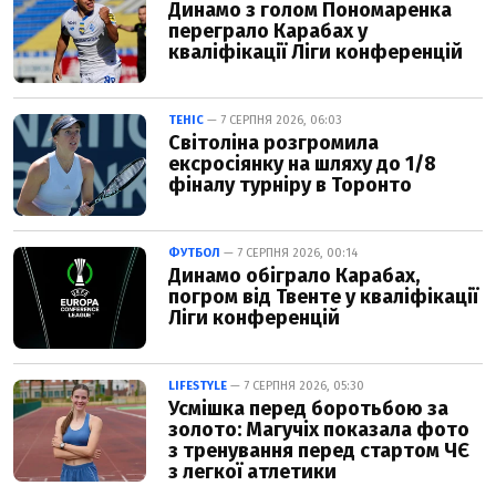
Динамо з голом Пономаренка
переграло Карабах у
кваліфікації Ліги конференцій
ТЕНІС
— 7 СЕРПНЯ 2026, 06:03
Світоліна розгромила
ексросіянку на шляху до 1/8
фіналу турніру в Торонто
ФУТБОЛ
— 7 СЕРПНЯ 2026, 00:14
Динамо обіграло Карабах,
погром від Твенте у кваліфікації
Ліги конференцій
LIFESTYLE
— 7 СЕРПНЯ 2026, 05:30
Усмішка перед боротьбою за
золото: Магучіх показала фото
з тренування перед стартом ЧЄ
з легкої атлетики