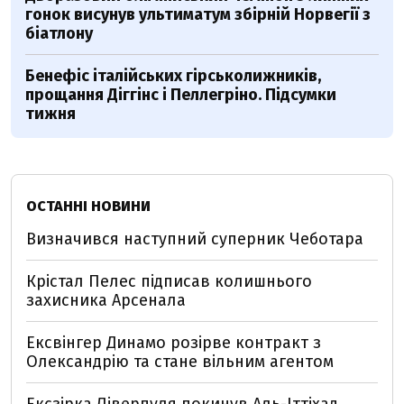
гонок висунув ультиматум збірній Норвегії з
біатлону
Бенефіс італійських гірськолижників,
прощання Діггінс і Пеллегріно. Підсумки
тижня
ОСТАННІ НОВИНИ
Визначився наступний суперник Чеботара
Крістал Пелес підписав колишнього
захисника Арсенала
Ексвінгер Динамо розірве контракт з
Олександрію та стане вільним агентом