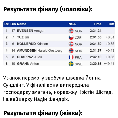
Результати фіналу (чоловіки):
У жінок перемогу здобула шведка Йонна
Сундлінг. У фіналі вона випередила
господарку змагань, норвежку Крістін Шістад,
і швейцарку Надін Фендріх.
Результати фіналу (жінки):