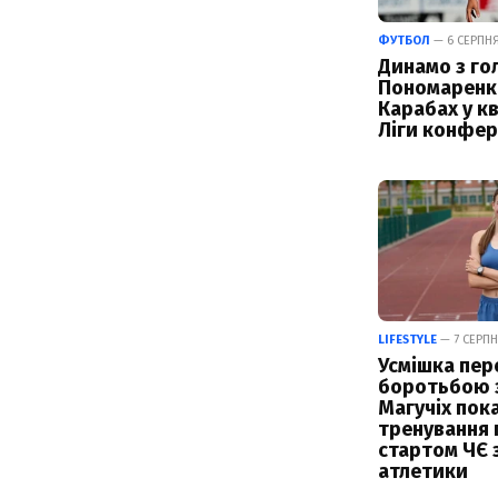
ФУТБОЛ
— 6 СЕРПНЯ 
Динамо з го
Пономаренк
Карабах у кв
Ліги конфер
LIFESTYLE
— 7 СЕРПН
Усмішка пер
боротьбою з
Магучіх пок
тренування 
стартом ЧЄ з
атлетики