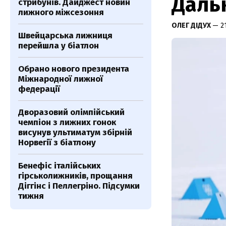
Даль
стрибунів. Дайджест новин
лижного міжсезоння
ОЛЕГ ДІДУХ
— 2
Швейцарська лижниця
перейшла у біатлон
Обрано нового президента
Міжнародної лижної
федерації
Дворазовий олімпійський
чемпіон з лижних гонок
висунув ультиматум збірній
Норвегії з біатлону
Бенефіс італійських
гірськолижників, прощання
Діггінс і Пеллегріно. Підсумки
тижня