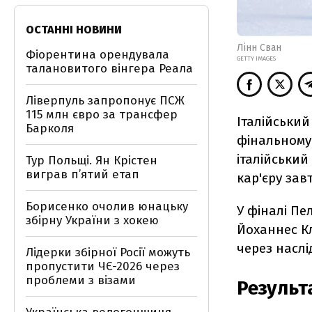
ОСТАННІ НОВИНИ
Лінн Сван
Фіорентина орендувала
GETTY IMAGES
талановитого вінгера Реала
Ліверпуль запропонує ПСЖ
115 млн євро за трансфер
Італійськи
Барколя
фінальному 
італійський
Тур Польщі. Ян Крістен
виграв п’ятий етап
кар'єру зав
Борисенко очолив юнацьку
У фіналі П
збірну України з хокею
Йоханнес К
через наслі
Лідерки збірної Росії можуть
пропустити ЧЄ-2026 через
проблеми з візами
Результ