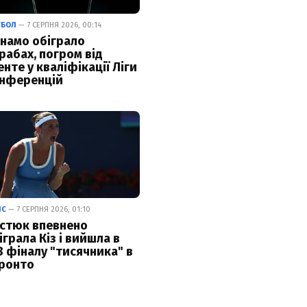
ТБОЛ
— 7 СЕРПНЯ 2026, 00:14
намо обіграло
рабах, погром від
енте у кваліфікації Ліги
нференцій
ІС
— 7 СЕРПНЯ 2026, 01:10
стюк впевнено
іграла Кіз і вийшла в
8 фіналу "тисячника" в
ронто