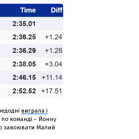
ередодні
виграла і
 по команді – Йонну
ило завоювати Малий