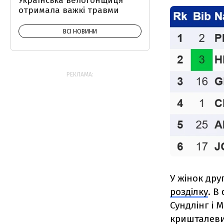
Українська велогонщиця
отримала важкі травми
ВСІ НОВИНИ
РЕКЛАМА:
У жінок дру
розділку
. В
Сундлінг і 
кришталевий