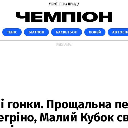
ТЕНІС
БІАТЛОН
БАСКЕТБОЛ
ХОКЕЙ
АВТОСП
РЕКЛАМА:
і гонки. Прощальна п
гріно, Малий Кубок св