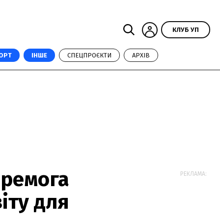
КЛУБ УП
ОРТ
ІНШЕ
СПЕЦПРОЄКТИ
АРХІВ
еремога
РЕКЛАМА:
іту для