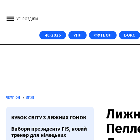
УСІ РОЗДІЛИ
ЧС-2026
УПЛ
ФУТБОЛ
БОКС
ЧЕМПІОН
ЛИЖІ
Лижн
КУБОК СВІТУ З ЛИЖНИХ ГОНОК
Пелле
Вибори президента FIS, новий
тренер для німецьких