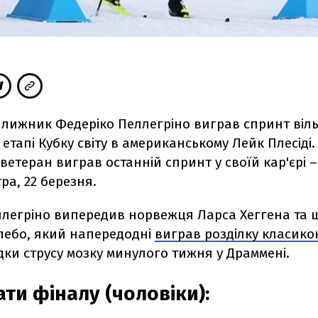
й лижник Федеріко Пеллегріно виграв спринт віл
етапі Кубку світу в американському Лейк Плесіді
 ветеран виграв останній спринт у своїй кар'єрі 
тра, 22 березня.
еллегріно випередив норвежця Ларса Хеггена та 
лебо, який напередодні
виграв розділку класико
дки струсу мозку минулого тижня у Драммені.
ати фіналу (чоловіки):