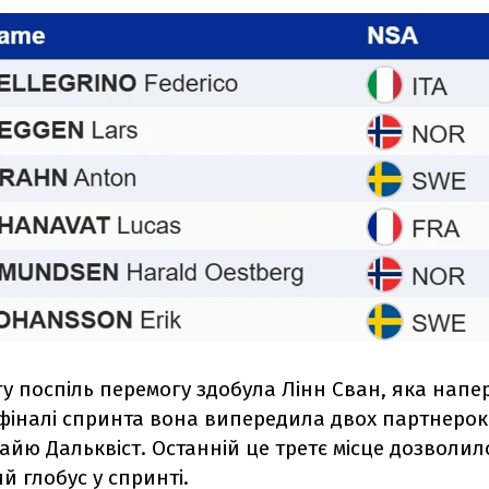
гу поспіль перемогу здобула Лінн Сван, яка нап
 фіналі спринта вона випередила двох партнерок
Майю Дальквіст. Останній це третє місце дозвол
 глобус у спринті.