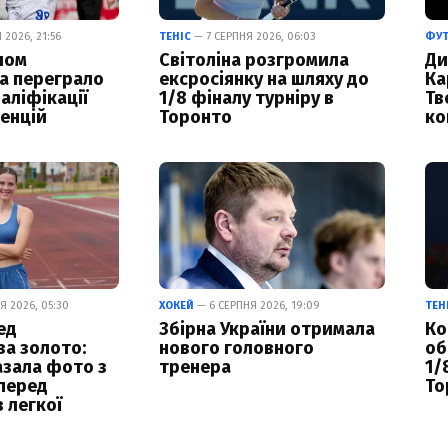
2026, 21:56
ТЕНІС
— 7 СЕРПНЯ 2026, 06:03
ФУ
лом
Світоліна розгромила
Ди
а переграло
ексросіянку на шляху до
Ка
аліфікації
1/8 фіналу турніру в
Тв
енцій
Торонто
ко
Я 2026, 05:30
ХОКЕЙ
— 6 СЕРПНЯ 2026, 19:09
ТЕН
ед
Збірна України отримала
Ко
а золото:
нового головного
об
азала фото з
тренера
1/
перед
То
 легкої