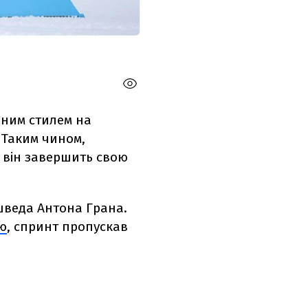
ьним стилем на
. Таким чином,
– він завершить свою
шведа Антона Грана.
ю
, спринт пропускав