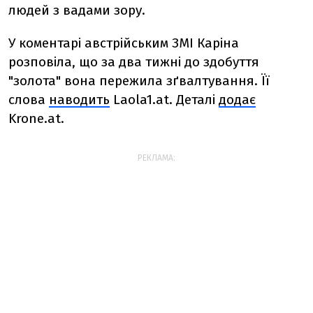
людей з вадами зору.
У коментарі австрійським ЗМІ Каріна
розповіла, що за два тижні до здобуття
"золота" вона пережила
зґвалтування. Її
слова
наводить
Laola1.at. Деталі
додає
Krone.at.
РЕКЛАМА: