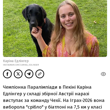
Каріна Едлінгер
INSTAGRAM.COM/CARINA_EDLINGER
Чемпіонка Паралімпіади в Пекіні Каріна
Едлінгер у складі збірної Австрії наразі
виступає за команду Чехії. На Іграх-2026 вона
виборола "срібло" у біатлоні на 7,5 км у класі