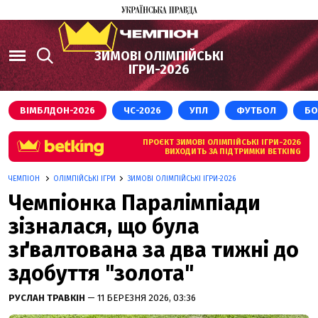
ЗИМОВІ ОЛІМПІЙСЬКІ
ІГРИ-2026
ВІМБЛДОН-2026
ЧС-2026
УПЛ
ФУТБОЛ
БО
ПРОЄКТ ЗИМОВІ ОЛІМПІЙСЬКІ ІГРИ-2026
ВИХОДИТЬ ЗА ПІДТРИМКИ BETKING
ЧЕМПІОН
ОЛІМПІЙСЬКІ ІГРИ
ЗИМОВІ ОЛІМПІЙСЬКІ ІГРИ-2026
Чемпіонка Паралімпіади
зізналася, що була
зґвалтована за два тижні до
здобуття "золота"
РУСЛАН ТРАВКІН
— 11 БЕРЕЗНЯ 2026, 03:36