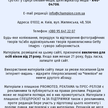
Суб'єкт у сфері онлайн-медіа; ідентифікатор медіа -
R40-
04706
.
E-mail редакції:
info@champion.com.ua
Адреса: 01032, м. Київ, вул. Жилянська, 48, 50А
Телефон:
+380 95 641 22 07
Будь-яке копіювання, передрук та відтворення фотографічних
творів та/або аудіовізуальних творів правовласника Getty
Images - суворо забороняється.
Матеріали, розміщені на цьому сайті, призначені
виключно для
осіб віком від 21 року.
Якщо вам менше 21 року, будь ласка,
залиште цей сайт.
Використання матеріалів сайту лише за умови посилання (для
інтернет-видань - відкрите гіперпосилання) на "Чемпіон" не
нижче другого абзацу.
Матеріали з плашкою PROMOTED, РЕКЛАМА та ПРЕС-РЕЛІЗИ є
рекламними та публікуються на правах реклами. Редакція
може не поділяти погляди, які в них промотуються. Матеріали з
плашкою СПЕЦПРОЄКТ та ЗА ПІДТРИМКИ також є рекламними,
проте редакція бере участь у підготовці цього контенту і
поділяє думки, висловлені у цих матеріалах. Редакція не несе