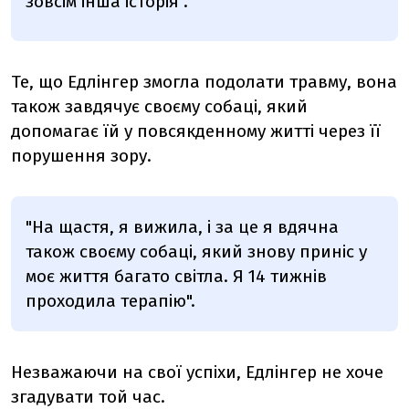
зовсім інша історія".
Те, що Едлінгер змогла подолати травму, вона
також завдячує своєму собаці, який
допомагає їй у повсякденному житті через її
порушення зору.
"На щастя, я вижила, і за це я вдячна
також своєму собаці, який знову приніс у
моє життя багато світла. Я 14 тижнів
проходила терапію".
Незважаючи на свої успіхи, Едлінгер не хоче
згадувати той час.