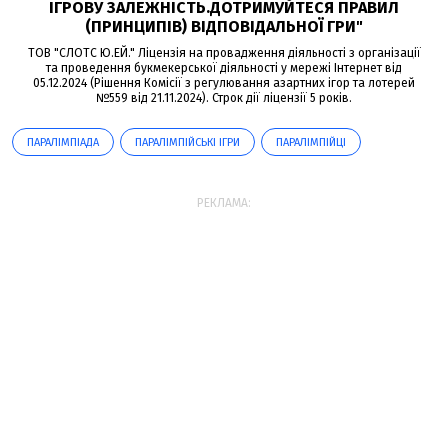
ІГРОВУ ЗАЛЕЖНІСТЬ.ДОТРИМУЙТЕСЯ ПРАВИЛ
(ПРИНЦИПІВ) ВІДПОВІДАЛЬНОЇ ГРИ"
ТОВ "СЛОТС Ю.ЕЙ." Ліцензія на провадження діяльності з організації
та проведення букмекерської діяльності у мережі Інтернет від
05.12.2024 (Рішення Комісії з регулювання азартних ігор та лотерей
№559 від 21.11.2024). Строк дії ліцензії 5 років.
ПАРАЛІМПІАДА
ПАРАЛІМПІЙСЬКІ ІГРИ
ПАРАЛІМПІЙЦІ
РЕКЛАМА: