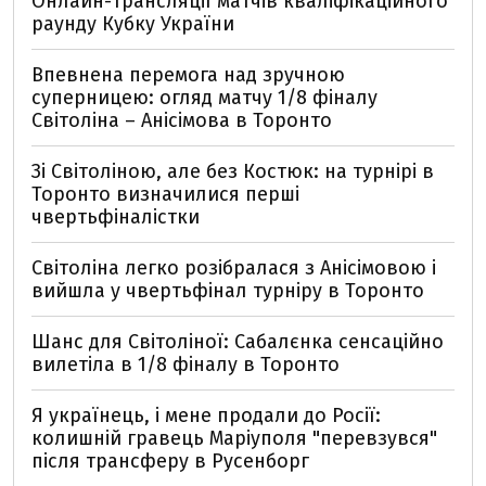
Онлайн-трансляції матчів кваліфікаційного
раунду Кубку України
Впевнена перемога над зручною
суперницею: огляд матчу 1/8 фіналу
Світоліна – Анісімова в Торонто
Зі Світоліною, але без Костюк: на турнірі в
Торонто визначилися перші
чвертьфіналістки
Світоліна легко розібралася з Анісімовою і
вийшла у чвертьфінал турніру в Торонто
Шанс для Світоліної: Сабалєнка сенсаційно
вилетіла в 1/8 фіналу в Торонто
Я українець, і мене продали до Росії:
колишній гравець Маріуполя "перевзувся"
після трансферу в Русенборг