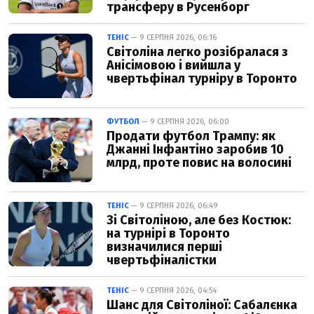
трансферу в Русенборг
ТЕНІС
— 9 СЕРПНЯ 2026, 06:16
Світоліна легко розібралася з
Анісімовою і вийшла у
чвертьфінал турніру в Торонто
ФУТБОЛ
— 9 СЕРПНЯ 2026, 06:00
Продати футбол Трампу: як
Джанні Інфантіно заробив 10
млрд, проте повис на волосині
ТЕНІС
— 9 СЕРПНЯ 2026, 06:49
Зі Світоліною, але без Костюк:
на турнірі в Торонто
визначилися перші
чвертьфіналістки
ТЕНІС
— 9 СЕРПНЯ 2026, 04:54
Шанс для Світоліної: Сабалєнка