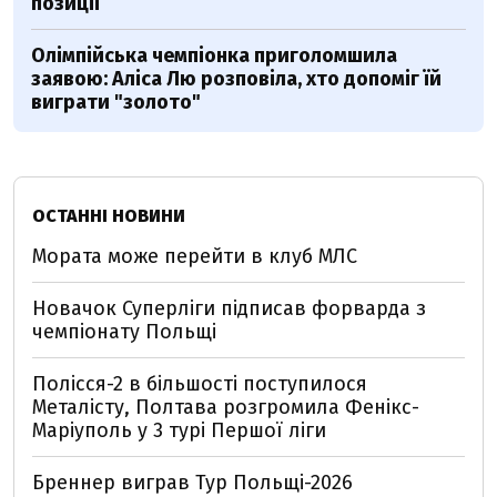
позиції
Олімпійська чемпіонка приголомшила
заявою: Аліса Лю розповіла, хто допоміг їй
виграти "золото"
ОСТАННІ НОВИНИ
Мората може перейти в клуб МЛС
Новачок Суперліги підписав форварда з
чемпіонату Польщі
Полісся-2 в більшості поступилося
Металісту, Полтава розгромила Фенікс-
Маріуполь у 3 турі Першої ліги
Бреннер виграв Тур Польщі-2026