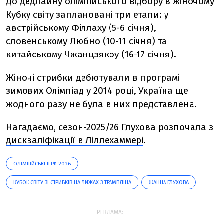
До дедлайну олімпійського відбору в жіночому
Кубку світу заплановані три етапи: у
австрійському Філлаху (5-6 січня),
словенському Любно (10-11 січня) та
китайському Чжанцзякоу (16-17 січня).
Жіночі стрибки дебютували в програмі
зимових Олімпіад у 2014 році, Україна ще
жодного разу не була в них представлена.
Нагадаємо, сезон-2025/26 Глухова розпочала з
дискваліфікації в Ліллехаммері
.
ОЛІМПІЙСЬКІ ІГРИ 2026
КУБОК СВІТУ ЗІ СТРИБКІВ НА ЛИЖАХ З ТРАМПЛІНА
ЖАННА ГЛУХОВА
РЕКЛАМА: