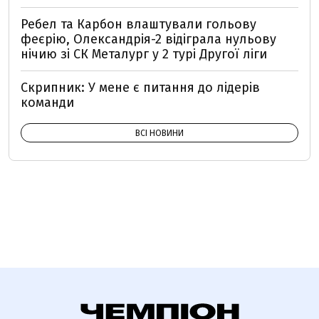
Ребел та Карбон влаштували гольову
феєрію, Олександрія-2 відіграла нульову
нічию зі СК Металург у 2 турі Другої ліги
Скрипник: У мене є питання до лідерів
команди
ВСІ НОВИНИ