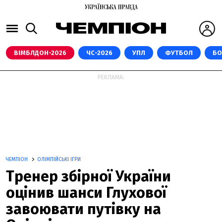
ВІМБЛДОН-2026
ЧС-2026
УПЛ
ФУТБОЛ
БО
РЕКЛАМА:
ЧЕМПІОН
ОЛІМПІЙСЬКІ ІГРИ
Тренер збірної України
оцінив шанси Глухової
завоювати путівку на