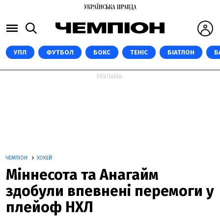
УПЛ
ФУТБОЛ
БОКС
ТЕНІС
БІАТЛОН
Б
РЕКЛАМА:
ЧЕМПІОН
ХОКЕЙ
Міннесота та Анагайм
здобули впевнені перемоги у
плейоф НХЛ