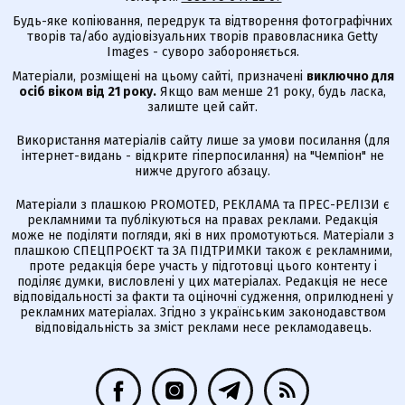
Будь-яке копіювання, передрук та відтворення фотографічних
творів та/або аудіовізуальних творів правовласника Getty
Images - суворо забороняється.
Матеріали, розміщені на цьому сайті, призначені
виключно для
осіб віком від 21 року.
Якщо вам менше 21 року, будь ласка,
залиште цей сайт.
Використання матеріалів сайту лише за умови посилання (для
інтернет-видань - відкрите гіперпосилання) на "Чемпіон" не
нижче другого абзацу.
Матеріали з плашкою PROMOTED, РЕКЛАМА та ПРЕС-РЕЛІЗИ є
рекламними та публікуються на правах реклами. Редакція
може не поділяти погляди, які в них промотуються. Матеріали з
плашкою СПЕЦПРОЄКТ та ЗА ПІДТРИМКИ також є рекламними,
проте редакція бере участь у підготовці цього контенту і
поділяє думки, висловлені у цих матеріалах. Редакція не несе
відповідальності за факти та оціночні судження, оприлюднені у
рекламних матеріалах. Згідно з українським законодавством
відповідальність за зміст реклами несе рекламодавець.