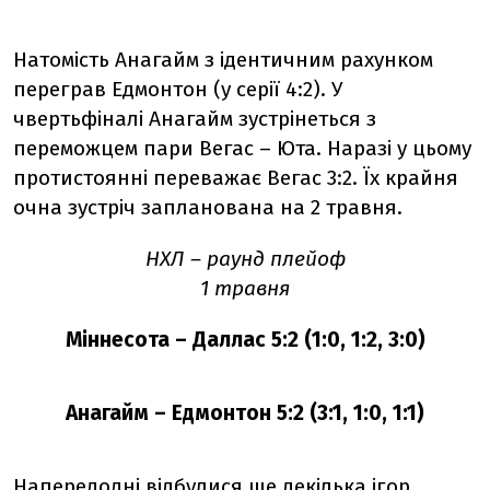
Натомість Анагайм з ідентичним рахунком
переграв Едмонтон (у серії 4:2). У
чвертьфіналі Анагайм зустрінеться з
переможцем пари Вегас – Юта. Наразі у цьому
протистоянні переважає Вегас 3:2. Їх крайня
очна зустріч запланована на 2 травня.
НХЛ – раунд плейоф
1 травня
Міннесота – Даллас 5:2 (1:0, 1:2, 3:0)
Анагайм – Едмонтон 5:2 (3:1, 1:0, 1:1)
Напередодні відбулися ще
декілька ігор