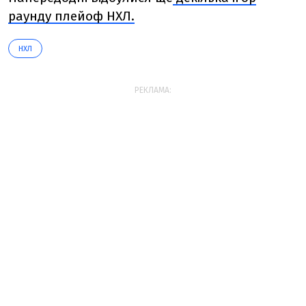
раунду плейоф НХЛ.
НХЛ
РЕКЛАМА: