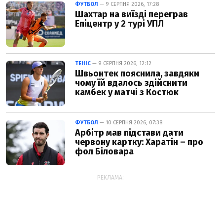
ФУТБОЛ
— 9 СЕРПНЯ 2026, 17:28
Шахтар на виїзді переграв
Епіцентр у 2 турі УПЛ
ТЕНІС
— 9 СЕРПНЯ 2026, 12:12
Швьонтек пояснила, завдяки
чому їй вдалось здійснити
камбек у матчі з Костюк
ФУТБОЛ
— 10 СЕРПНЯ 2026, 07:38
Арбітр мав підстави дати
червону картку: Харатін – про
фол Біловара
РЕКЛАМА: