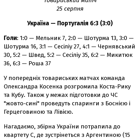
Товариський матч
25 серпня
Україна — Португалія 6:3 (3:0)
Голи
: 1:0
— Мельник 7, 2:0
— Шотурма 13, 3:0
—
Шотурма 16, 3:1
— Сесіліу 27,
4:1
— Чернявський
30, 5:2
— Швед, 5:2
— Сесіліу 35,
6:2
— Микитюк
36, 6:3
— Роша 37
У попередніх товариських матчах команда
Олександра Косенка розгромила Коста-Рику
та Кубу. Також у межах підготовки до ЧС
"жовто-сині" проведуть спаринги з Боснією і
Герцеговиною та Лівією.
Нагадаємо, збірна України потрапила до
квартету C, де зустрінеться з Аргентиною (15