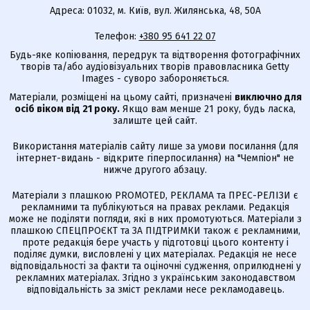
Адреса: 01032, м. Київ, вул. Жилянська, 48, 50А
Телефон:
+380 95 641 22 07
Будь-яке копіювання, передрук та відтворення фотографічних
творів та/або аудіовізуальних творів правовласника Getty
Images - суворо забороняється.
Матеріали, розміщені на цьому сайті, призначені
виключно для
осіб віком від 21 року.
Якщо вам менше 21 року, будь ласка,
залиште цей сайт.
Використання матеріалів сайту лише за умови посилання (для
інтернет-видань - відкрите гіперпосилання) на "Чемпіон" не
нижче другого абзацу.
Матеріали з плашкою PROMOTED, РЕКЛАМА та ПРЕС-РЕЛІЗИ є
рекламними та публікуються на правах реклами. Редакція
може не поділяти погляди, які в них промотуються. Матеріали з
плашкою СПЕЦПРОЄКТ та ЗА ПІДТРИМКИ також є рекламними,
проте редакція бере участь у підготовці цього контенту і
поділяє думки, висловлені у цих матеріалах. Редакція не несе
відповідальності за факти та оціночні судження, оприлюднені у
рекламних матеріалах. Згідно з українським законодавством
відповідальність за зміст реклами несе рекламодавець.