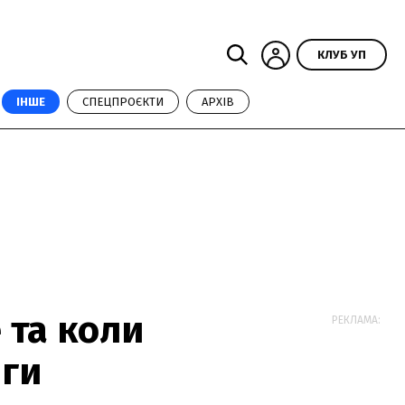
КЛУБ УП
ІНШЕ
СПЕЦПРОЄКТИ
АРХІВ
 та коли
РЕКЛАМА:
іги