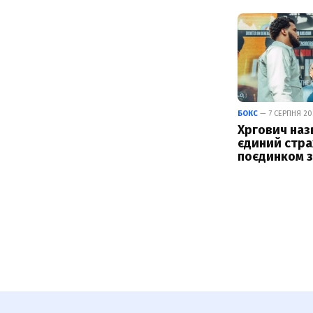
БОКС
— 7 СЕРПНЯ 202
Хргович наз
єдиний стра
поєдинком з