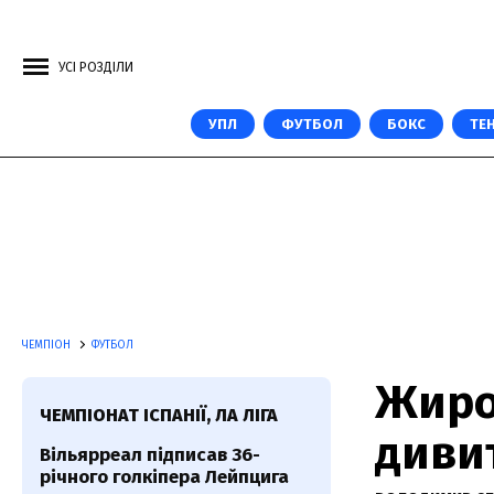
УСІ РОЗДІЛИ
УПЛ
ФУТБОЛ
БОКС
ТЕН
ЧЕМПІОН
ФУТБОЛ
Жирон
ЧЕМПІОНАТ ІСПАНІЇ, ЛА ЛІГА
дивит
Вільярреал підписав 36-
річного голкіпера Лейпцига