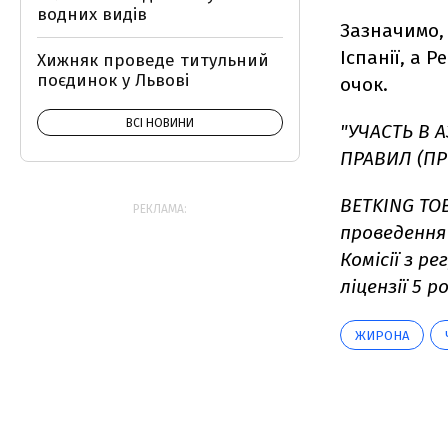
водних видів
Зазначимо, 
Іспанії, а 
Хижняк проведе титульний
поєдинок у Львові
очок.
ВСІ НОВИНИ
"УЧАСТЬ В 
ПРАВИЛ (ПР
BETKING ТОВ
РЕКЛАМА:
проведення 
Комісії з р
ліцензії 5 ро
ЖИРОНА