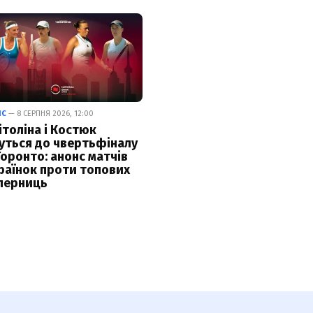
ІС
— 8 СЕРПНЯ 2026, 12:00
ітоліна і Костюк
уться до чвертьфіналу
Торонто: анонс матчів
раїнок проти топових
перниць