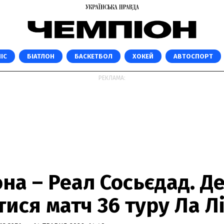
ІС
БІАТЛОН
БАСКЕТБОЛ
ХОКЕЙ
АВТОСПОРТ
РЕКЛАМА:
а – Реал Сосьєдад. Де
ися матч 36 туру Ла Л