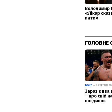
ГОЛОВНЕ 
БОКС
— 7 СЕРПНЯ 202
Зараз є два 
– про свій н
поєдинок