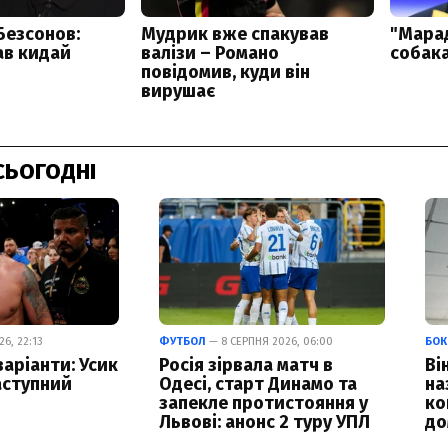
СЬОГОДНІ
6, 22:13
ФУТБОЛ
— 8 СЕРПНЯ 2026, 06:00
БОК
варіанти: Усик
Росія зірвала матч в
Ві
аступний
Одесі, старт Динамо та
на
запекле протистояння у
ко
Львові: анонс 2 туру УПЛ
до