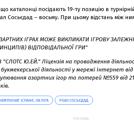
що каталонці посідають 19-ту позицію в турнірні
Реал Сосьєдад – восьму. При цьому відстань між н
АЗАРТНИХ ІГРАХ МОЖЕ ВИКЛИКАТИ ІГРОВУ ЗАЛЕЖН
ИНЦИПІВ) ВІДПОВІДАЛЬНОЇ ГРИ"
 "СЛОТС Ю.ЕЙ." Ліцензія на провадження діяльнос
букмекерської діяльності у мережі Інтернет від 
егулювання азартних ігор та лотерей №559 від 21.1
ків.
ЧЕМПІОНАТ ІСПАНІЇ, ЛА ЛІГА
РЕАЛ СОСЬЄДАД
РЕКЛАМА: