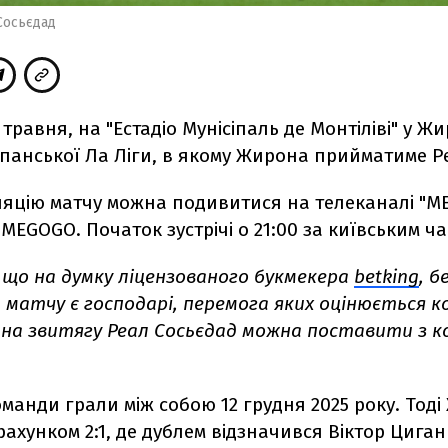
Сосьєдад
4 травня, на "Естадіо Мунісіпаль де Монтіліві" у Ж
іспанської Ла Ліги, в якому Жирона прийматиме Р
ляцію матчу можна подивитися на телеканалі "M
EGOGO. Початок зустрічі о 21:00 за київським ча
 що на думку ліцензованого букмекера
betking
, 
матчу є господарі, перемога яких оцінюється ко
на звитягу Реал Сосьєдад можна поставити з ко
.
манди грали між собою 12 грудня 2025 року. Тод
рахунком 2:1, де дублем відзначився Віктор Циган