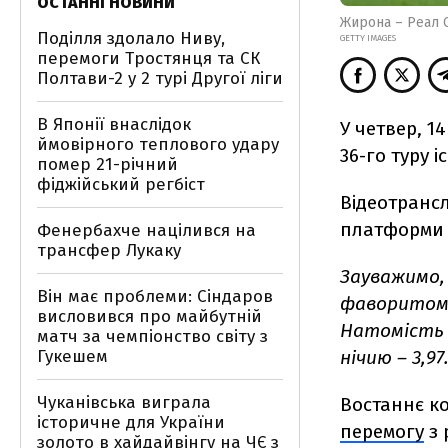
ОСТАННІ НОВИНИ
Жирона – Реал 
Поділля здолало Ниву,
GETTY IMAGES
перемоги Тростянця та СК
Полтави-2 у 2 турі Другої ліги
В Японії внаслідок
У четвер, 1
ймовірного теплового удару
36-го туру 
помер 21-річний
фіджійський регбіст
Відеотранс
платформи M
Фенербахче націлився на
трансфер Лукаку
Зауважимо,
Він має проблеми: Сіндаров
фаворитом 
висловився про майбутній
Натомість 
матч за чемпіонство світу з
Гукешем
нічию – 3,97
Чуканівська виграла
Востаннє ко
історичне для України
перемогу
з 
золото в хайдайвінгу на ЧЄ з