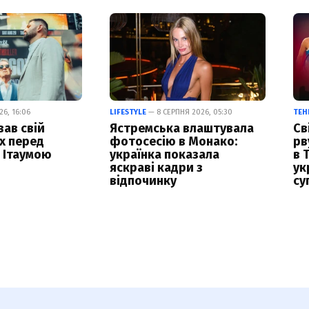
6, 16:06
LIFESTYLE
— 8 СЕРПНЯ 2026, 05:30
ТЕН
вав свій
Ястремська влаштувала
Св
х перед
фотосесію в Монако:
рв
 Ітаумою
українка показала
в 
яскраві кадри з
ук
відпочинку
су