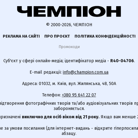
© 2000-2026, ЧЕМПІОН
РЕКЛАМА НА САЙТІ
ПРО ПРОЄКТ
ПОЛІТИКА КОНФІДЕНЦІЙНОСТІ
Промокоди
Суб'єкт у сфері онлайн-медіа; ідентифікатор медіа -
R40-04706
.
E-mail редакції:
info@champion.com.ua
Адреса: 01032, м. Київ, вул. Жилянська, 48, 50А
Телефон:
+380 95 641 22 07
відтворення фотографічних творів та/або аудіовізуальних творів п
забороняється.
 призначені
виключно для осіб віком від 21 року.
Якщо вам менше 21
е за умови посилання (для інтернет-видань - відкрите гіперпосила
абзацу.