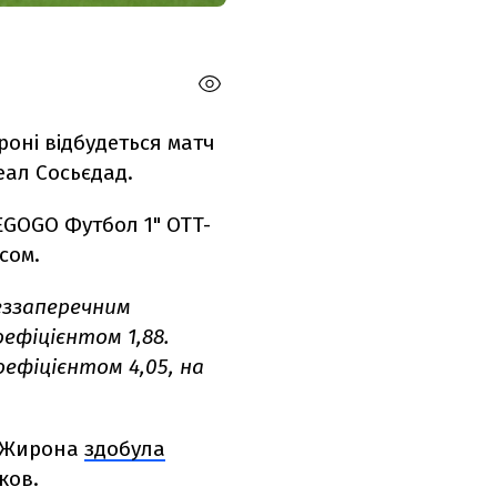
ироні відбудеться матч
еал Сосьєдад.
EGOGO Футбол 1" OTT-
сом.
беззаперечним
ефіцієнтом 1,88.
ефіцієнтом 4,05, на
і Жирона
здобула
ков.